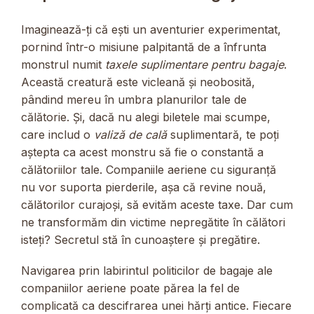
Imaginează-ți că ești un aventurier experimentat,
pornind într-o misiune palpitantă de a înfrunta
monstrul numit
taxele suplimentare pentru bagaje
.
Această creatură este vicleană și neobosită,
pândind mereu în umbra planurilor tale de
călătorie. Și, dacă nu alegi biletele mai scumpe,
care includ o
valiză de cală
suplimentară, te poți
aștepta ca acest monstru să fie o constantă a
călătoriilor tale. Companiile aeriene cu siguranță
nu vor suporta pierderile, așa că revine nouă,
călătorilor curajoși, să evităm aceste taxe. Dar cum
ne transformăm din victime nepregătite în călători
isteți? Secretul stă în cunoaștere și pregătire.
Navigarea prin labirintul politicilor de bagaje ale
companiilor aeriene poate părea la fel de
complicată ca descifrarea unei hărți antice. Fiecare