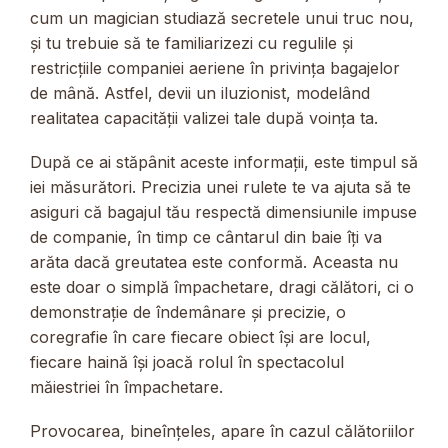
cum un magician studiază secretele unui truc nou,
și tu trebuie să te familiarizezi cu regulile și
restricțiile companiei aeriene în privința bagajelor
de mână. Astfel, devii un iluzionist, modelând
realitatea capacității valizei tale după voința ta.
După ce ai stăpânit aceste informații, este timpul să
iei măsurători. Precizia unei rulete te va ajuta să te
asiguri că bagajul tău respectă dimensiunile impuse
de companie, în timp ce cântarul din baie îți va
arăta dacă greutatea este conformă. Aceasta nu
este doar o simplă împachetare, dragi călători, ci o
demonstrație de îndemânare și precizie, o
coregrafie în care fiecare obiect își are locul,
fiecare haină își joacă rolul în spectacolul
măiestriei în împachetare.
Provocarea, bineînțeles, apare în cazul călătoriilor