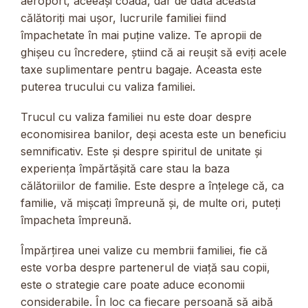
aeroport, aceeași coadă, dar de data aceasta
călătoriți mai ușor, lucrurile familiei fiind
împachetate în mai puține valize. Te apropii de
ghișeu cu încredere, știind că ai reușit să eviți acele
taxe suplimentare pentru bagaje. Aceasta este
puterea trucului cu valiza familiei.
Trucul cu valiza familiei nu este doar despre
economisirea banilor, deși acesta este un beneficiu
semnificativ. Este și despre spiritul de unitate și
experiența împărtășită care stau la baza
călătoriilor de familie. Este despre a înțelege că, ca
familie, vă mișcați împreună și, de multe ori, puteți
împacheta împreună.
Împărțirea unei valize cu membrii familiei, fie că
este vorba despre partenerul de viață sau copii,
este o strategie care poate aduce economii
considerabile. În loc ca fiecare persoană să aibă