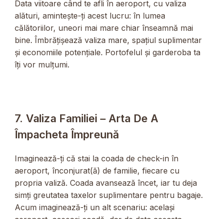
Data viitoare când te afli în aeroport, cu valiza
alături, amintește-ți acest lucru: în lumea
călătoriilor, uneori mai mare chiar înseamnă mai
bine. Îmbrățișează valiza mare, spațiul suplimentar
și economiile potențiale. Portofelul și garderoba ta
îți vor mulțumi.
7. Valiza Familiei – Arta De A
Împacheta Împreună
Imaginează-ți că stai la coada de check-in în
aeroport, înconjurat(ă) de familie, fiecare cu
propria valiză. Coada avansează încet, iar tu deja
simți greutatea taxelor suplimentare pentru bagaje.
Acum imaginează-ți un alt scenariu: același