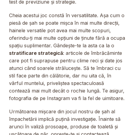
test de previziune și strategie.
Cheia acestui joc constă în versatilitate. Așa cum o
piesă de șah se poate mișca în mai multe direcții,
hainele versatile pot avea mai multe scopuri,
oferindu-ți mai multe opțiuni de ținute fără a ocupa
spațiu suplimentar. Gândește-te la asta ca la o
stratificare strategică
: articole de îmbrăcăminte
care pot fi suprapuse pentru clime reci și date jos
atunci când soarele strălucește. Să te îmbraci cu
stil face parte din călătorie, dar nu uita că, în
vârful muntelui, priveliștea spectaculoasă
contează mai mult decât o rochie lungă. Te asigur,
fotografia de pe Instagram va fi la fel de uimitoare.
Următoarea mișcare din jocul nostru de șah al
împachetării implică puțină investigație. Înainte să
arunci în valiză prosoape, produse de toaletă și
uscătoare de păr, oprește-te și contactează