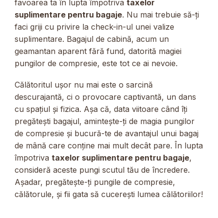
favoarea ta în lupta împotriva
taxelor
suplimentare pentru bagaje
. Nu mai trebuie să-ți
faci griji cu privire la check-in-ul unei valize
suplimentare. Bagajul de cabină, acum un
geamantan aparent fără fund, datorită magiei
pungilor de compresie, este tot ce ai nevoie.
Călătoritul ușor nu mai este o sarcină
descurajantă, ci o provocare captivantă, un dans
cu spațiul și fizica. Așa că, data viitoare când îți
pregătești bagajul, amintește-ți de magia pungilor
de compresie și bucură-te de avantajul unui bagaj
de mână care conține mai mult decât pare. În lupta
împotriva
taxelor suplimentare pentru bagaje
,
consideră aceste pungi scutul tău de încredere.
Așadar, pregătește-ți pungile de compresie,
călătorule, și fii gata să cucerești lumea călătoriilor!