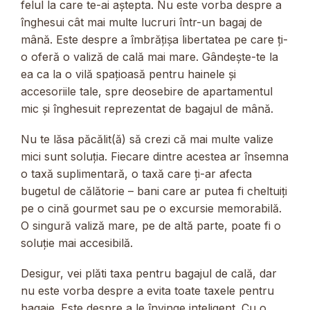
felul la care te-ai aștepta. Nu este vorba despre a
înghesui cât mai multe lucruri într-un bagaj de
mână. Este despre a îmbrățișa libertatea pe care ți-
o oferă o valiză de cală mai mare. Gândește-te la
ea ca la o vilă spațioasă pentru hainele și
accesoriile tale, spre deosebire de apartamentul
mic și înghesuit reprezentat de bagajul de mână.
Nu te lăsa păcălit(ă) să crezi că mai multe valize
mici sunt soluția. Fiecare dintre acestea ar însemna
o taxă suplimentară, o taxă care ți-ar afecta
bugetul de călătorie – bani care ar putea fi cheltuiți
pe o cină gourmet sau pe o excursie memorabilă.
O singură valiză mare, pe de altă parte, poate fi o
soluție mai accesibilă.
Desigur, vei plăti taxa pentru bagajul de cală, dar
nu este vorba despre a evita toate taxele pentru
bagaje. Este despre a le învinge inteligent. Cu o