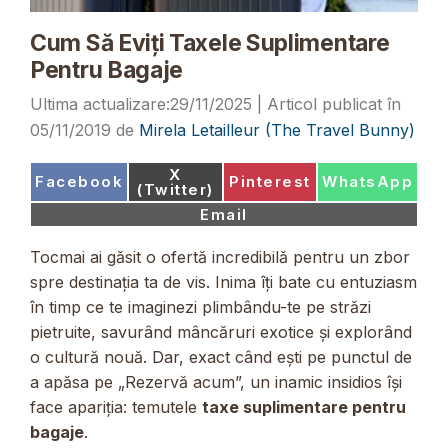
Cum Să Eviți Taxele Suplimentare
Pentru Bagaje
29/11/2025
05/11/2019
de
Mirela Letailleur (The Travel Bunny)
Share
X
Share
Share
Share
Facebook
Pinterest
WhatsApp
on
(Twitter)
on
on
on
Share
Email
on
Tocmai ai găsit o ofertă incredibilă pentru un zbor
spre destinația ta de vis. Inima îți bate cu entuziasm
în timp ce te imaginezi plimbându-te pe străzi
pietruite, savurând mâncăruri exotice și explorând
o cultură nouă. Dar, exact când ești pe punctul de
a apăsa pe „Rezervă acum”, un inamic insidios își
face apariția: temutele
taxe suplimentare pentru
bagaje
.