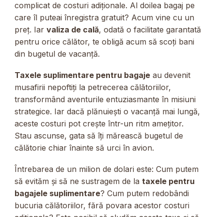
complicat de costuri adiționale. Al doilea bagaj pe
care îl puteai înregistra gratuit? Acum vine cu un
preț. Iar
valiza de cală
, odată o facilitate garantată
pentru orice călător, te obligă acum să scoți bani
din bugetul de vacanță.
Taxele suplimentare pentru bagaje
au devenit
musafirii nepoftiți la petrecerea călătoriilor,
transformând aventurile entuziasmante în misiuni
strategice. Iar dacă plănuiești o vacanță mai lungă,
aceste costuri pot crește într-un ritm amețitor.
Stau ascunse, gata să îți mărească bugetul de
călătorie chiar înainte să urci în avion.
Întrebarea de un milion de dolari este: Cum putem
să evităm și să ne sustragem de la
taxele pentru
bagajele suplimentare
? Cum putem redobândi
bucuria călătoriilor, fără povara acestor costuri