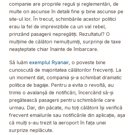
companie are propriile reguli și reglementări, de
multe ori ascunse în detalii fine și bine ascunse pe
site-ul lor. În trecut, schimbările acestor politici
erau la fel de imprevizibile ca un val rebel,
prinzând pasagerii nepregătiți. Rezultatul? O
mulțime de călători nemulțumiți, surprinși de taxe
neașteptate chiar înainte de îmbarcare.
Să luăm
exemplul Ryanair
, o poveste bine
cunoscută de majoritatea călătorilor frecvenți. La
un moment dat, compania și-a schimbat dramatic
politica de bagaje. Pentru a evita o revoltă, au
trimis o avalanșă de notificări, încercând să-și
pregătească pasagerii pentru schimbările care
urmau. Dar, din păcate, nu toți călătorii își verifică
frecvent emailurile sau notificările din aplicație, așa
că mulți s-au trezit la aeroport în fața unei
surprize neplăcute.