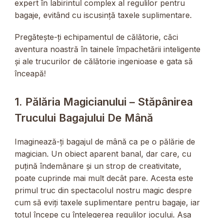
expert în labirintul complex al regulilor pentru
bagaje, evitând cu iscusință taxele suplimentare.
Pregătește-ți echipamentul de călătorie, căci
aventura noastră în tainele împachetării inteligente
și ale trucurilor de călătorie ingenioase e gata să
înceapă!
1. Pălăria Magicianului – Stăpânirea
Trucului Bagajului De Mână
Imaginează-ți bagajul de mână ca pe o pălărie de
magician. Un obiect aparent banal, dar care, cu
puțină îndemânare și un strop de creativitate,
poate cuprinde mai mult decât pare. Acesta este
primul truc din spectacolul nostru magic despre
cum să eviți taxele suplimentare pentru bagaje, iar
totul începe cu înțelegerea regulilor jocului. Așa