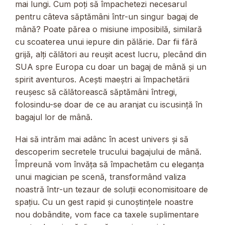
mai lungi. Cum poți să împachetezi necesarul
pentru câteva săptămâni într-un singur bagaj de
mână? Poate părea o misiune imposibilă, similară
cu scoaterea unui iepure din pălărie. Dar fii fără
grijă, alți călători au reușit acest lucru, plecând din
SUA spre Europa cu doar un bagaj de mână și un
spirit aventuros. Acești maeștri ai împachetării
reușesc să călătorească săptămâni întregi,
folosindu-se doar de ce au aranjat cu iscusință în
bagajul lor de mână.
Hai să intrăm mai adânc în acest univers și să
descoperim secretele trucului bagajului de mână.
Împreună vom învăța să împachetăm cu eleganța
unui magician pe scenă, transformând valiza
noastră într-un tezaur de soluții economisitoare de
spațiu. Cu un gest rapid și cunoștințele noastre
nou dobândite, vom face ca taxele suplimentare