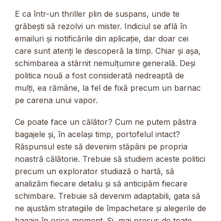
E ca într-un thriller plin de suspans, unde te
grăbești să rezolvi un mister. Indiciul se află în
emailuri și notificările din aplicație, dar doar cei
care sunt atenți le descoperă la timp. Chiar și așa,
schimbarea a stârnit nemulțumire generală. Deși
politica nouă a fost considerată nedreaptă de
mulți, ea rămâne, la fel de fixă precum un barnac
pe carena unui vapor.
Ce poate face un călător? Cum ne putem păstra
bagajele și, în același timp, portofelul intact?
Răspunsul este să devenim stăpâni pe propria
noastră călătorie. Trebuie să studiem aceste politici
precum un explorator studiază o hartă, să
analizăm fiecare detaliu și să anticipăm fiecare
schimbare. Trebuie să devenim adaptabili, gata să
ne ajustăm strategiile de împachetare și alegerile de
bagaje în orice moment. Și, mai presus de toate,