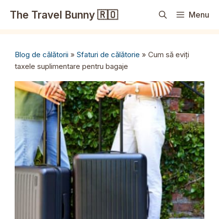
Sari
The Travel Bunny 🇷🇴
Menu
la
conținut
Blog de călătorii
»
Sfaturi de călătorie
»
Cum să eviți
taxele suplimentare pentru bagaje