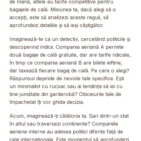
de mână, altele au tarife competitive pentru
bagajele de cală. Misiunea ta, dacă alegi să o
accepți, este să analizezi aceste reguli, să
aprofundezi detaliile și să ieși câștigător.
Imaginează-te ca un detectiv, cercetând politicile și
descoperind indicii. Compania aeriană A permite
două bagaje de cală gratuite, dar are tarife ridicate,
în timp ce compania aeriană B are bilete ieftine,
dar taxează fiecare bagaj de cală. Pe care o alegi?
Răspunsul depinde de nevoile tale specifice. Ești
un minimalist cu rucsac sau ai tendința să iei cu
tine jumătate din garderobă? Obiceiurile tale de
împachetat îți vor ghida decizia.
Acum, imaginează-ți călătoria ta. Sari dintr-un stat
în altul sau traversezi continente? Companiile
aeriene interne au adesea politici diferite față de
cele internaționale. Este momentul să aprofundezi