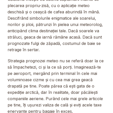
plecarea propriu-zisă, cu o aplicație meteo
deschisă și o ceașcă de cafea aburindă în mână.
Descifrând simbolurile enigmatice ale soarelui,
norilor și ploii, pătrunzi în pielea unui meteorolog,
anticipând clima destinației tale. Dacă soarele va
străluci, geaca de iarnă rămâne acasă. Dacă sunt
prognozate fulgi de zăpadă, costumul de baie se
retrage în sertar.
Strategia prognozei meteo nu se referă doar la ce
să împachetezi, ci și la ce să porți. Imaginează-te
pe aeroport, mergând prin terminal în cele mai
voluminoase cizme și cu cea mai grea geacă
drapată pe tine. Poate părea că ești gata de o
expediție arctică, dar în realitate, doar păcălești
companiile aeriene. Purând cele mai grele articole
pe tine, îți ușurezi valiza de cală și eviți acele taxe
enervante pentru bagaje în exces.