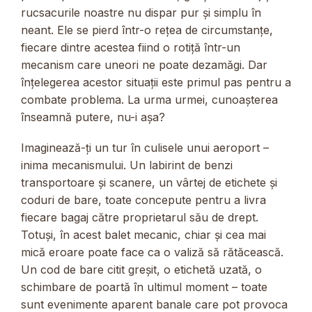
rucsacurile noastre nu dispar pur și simplu în
neant. Ele se pierd într-o rețea de circumstanțe,
fiecare dintre acestea fiind o rotiță într-un
mecanism care uneori ne poate dezamăgi. Dar
înțelegerea acestor situații este primul pas pentru a
combate problema. La urma urmei, cunoașterea
înseamnă putere, nu-i așa?
Imaginează-ți un tur în culisele unui aeroport –
inima mecanismului. Un labirint de benzi
transportoare și scanere, un vârtej de etichete și
coduri de bare, toate concepute pentru a livra
fiecare bagaj către proprietarul său de drept.
Totuși, în acest balet mecanic, chiar și cea mai
mică eroare poate face ca o valiză să rătăcească.
Un cod de bare citit greșit, o etichetă uzată, o
schimbare de poartă în ultimul moment – toate
sunt evenimente aparent banale care pot provoca