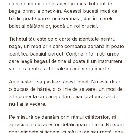
element important în acest proces: tichetul de
bagaj primit la check-in. Această bucată mică de
hârtie poate părea neînsemnată, dar în marele
balet al călătoriilor, joacă un rol crucial.
Tichetul tău este ca o carte de identitate pentru
bagaj, un mod prin care compania aeriană îți poate
identifica bagajul pierdut. Conține informații unice
care leagă bagajul de tine și poate fi un instrument
valoros pentru a-l localiza dacă se rătăcește.
Amintește-ți să păstrezi acest tichet. Nu este doar
o bucată de hârtie, ci o linie de salvare, un mod de
a te conecta cu bagajul tău chiar și atunci când
nu-l ai la vedere.
Pe măsură ce dansăm prin ritmul călătoriilor, să
apreciem rolul acestor detalii aparent mici. Nu sunt
doar etichete și tichete, ci măsuri de siguranță, pași