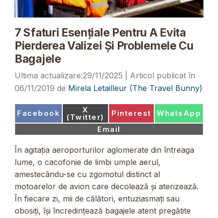
7 Sfaturi Esențiale Pentru A Evita
Pierderea Valizei Și Problemele Cu
Bagajele
29/11/2025
06/11/2019
de
Mirela Letailleur (The Travel Bunny)
Share
X
Share
Share
Share
Facebook
Pinterest
WhatsApp
on
(Twitter)
on
on
on
Share
Email
on
În agitația aeroporturilor aglomerate din întreaga
lume, o cacofonie de limbi umple aerul,
amestecându-se cu zgomotul distinct al
motoarelor de avion care decolează și aterizează.
În fiecare zi, mii de călători, entuziasmați sau
obosiți, își încredințează bagajele atent pregătite