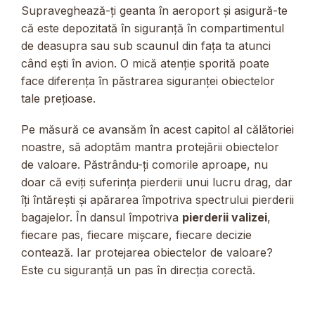
Supraveghează-ți geanta în aeroport și asigură-te
că este depozitată în siguranță în compartimentul
de deasupra sau sub scaunul din fața ta atunci
când ești în avion. O mică atenție sporită poate
face diferența în păstrarea siguranței obiectelor
tale prețioase.
Pe măsură ce avansăm în acest capitol al călătoriei
noastre, să adoptăm mantra protejării obiectelor
de valoare. Păstrându-ți comorile aproape, nu
doar că eviți suferința pierderii unui lucru drag, dar
îți întărești și apărarea împotriva spectrului pierderii
bagajelor. În dansul împotriva
pierderii valizei
,
fiecare pas, fiecare mișcare, fiecare decizie
contează. Iar protejarea obiectelor de valoare?
Este cu siguranță un pas în direcția corectă.