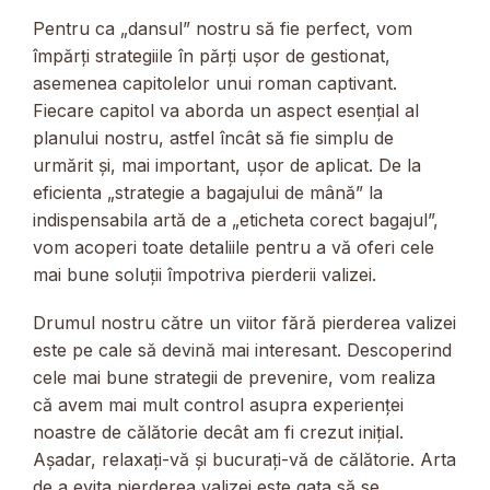
Pentru ca „dansul” nostru să fie perfect, vom
împărți strategiile în părți ușor de gestionat,
asemenea capitolelor unui roman captivant.
Fiecare capitol va aborda un aspect esențial al
planului nostru, astfel încât să fie simplu de
urmărit și, mai important, ușor de aplicat. De la
eficienta „strategie a bagajului de mână” la
indispensabila artă de a „eticheta corect bagajul”,
vom acoperi toate detaliile pentru a vă oferi cele
mai bune soluții împotriva pierderii valizei.
Drumul nostru către un viitor fără pierderea valizei
este pe cale să devină mai interesant. Descoperind
cele mai bune strategii de prevenire, vom realiza
că avem mai mult control asupra experienței
noastre de călătorie decât am fi crezut inițial.
Așadar, relaxați-vă și bucurați-vă de călătorie. Arta
de a evita pierderea valizei este gata să se