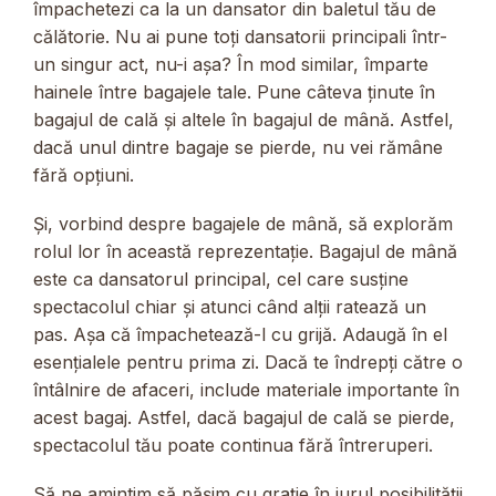
împachetezi ca la un dansator din baletul tău de
călătorie. Nu ai pune toți dansatorii principali într-
un singur act, nu-i așa? În mod similar, împarte
hainele între bagajele tale. Pune câteva ținute în
bagajul de cală și altele în bagajul de mână. Astfel,
dacă unul dintre bagaje se pierde, nu vei rămâne
fără opțiuni.
Și, vorbind despre bagajele de mână, să explorăm
rolul lor în această reprezentație. Bagajul de mână
este ca dansatorul principal, cel care susține
spectacolul chiar și atunci când alții ratează un
pas. Așa că împachetează-l cu grijă. Adaugă în el
esențialele pentru prima zi. Dacă te îndrepți către o
întâlnire de afaceri, include materiale importante în
acest bagaj. Astfel, dacă bagajul de cală se pierde,
spectacolul tău poate continua fără întreruperi.
Să ne amintim să pășim cu grație în jurul posibilității