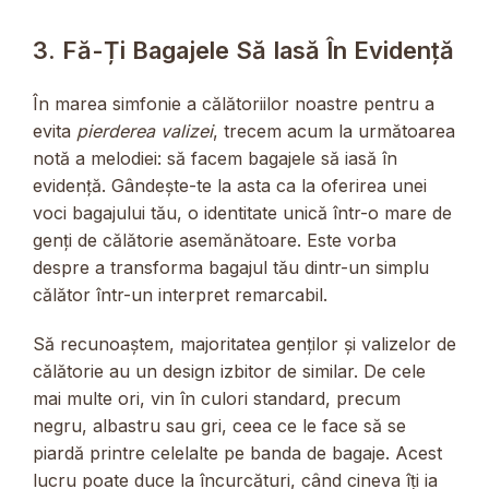
3. Fă-Ți Bagajele Să Iasă În Evidență
În marea simfonie a călătoriilor noastre pentru a
evita
pierderea valizei
, trecem acum la următoarea
notă a melodiei: să facem bagajele să iasă în
evidență. Gândește-te la asta ca la oferirea unei
voci bagajului tău, o identitate unică într-o mare de
genți de călătorie asemănătoare. Este vorba
despre a transforma bagajul tău dintr-un simplu
călător într-un interpret remarcabil.
Să recunoaștem, majoritatea genților și valizelor de
călătorie au un design izbitor de similar. De cele
mai multe ori, vin în culori standard, precum
negru, albastru sau gri, ceea ce le face să se
piardă printre celelalte pe banda de bagaje. Acest
lucru poate duce la încurcături, când cineva îți ia