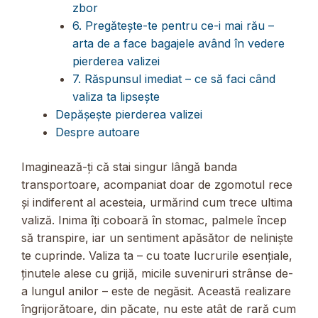
zbor
6. Pregătește-te pentru ce-i mai rău –
arta de a face bagajele având în vedere
pierderea valizei
7. Răspunsul imediat – ce să faci când
valiza ta lipsește
Depășește pierderea valizei
Despre autoare
Imaginează-ți că stai singur lângă banda
transportoare, acompaniat doar de zgomotul rece
și indiferent al acesteia, urmărind cum trece ultima
valiză. Inima îți coboară în stomac, palmele încep
să transpire, iar un sentiment apăsător de neliniște
te cuprinde. Valiza ta – cu toate lucrurile esențiale,
ținutele alese cu grijă, micile suveniruri strânse de-
a lungul anilor – este de negăsit. Această realizare
îngrijorătoare, din păcate, nu este atât de rară cum