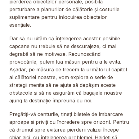
pierderea obiectelor personale, posibila
perturbare a planurilor de călătorie și costurile
suplimentare pentru înlocuirea obiectelor
esențiale.
Dar să nu uităm că înțelegerea acestor posibile
capcane nu trebuie să ne descurajeze, ci mai
degrabă să ne motiveze. Recunoscând
provocările, putem lua măsuri pentru a le evita.
Așadar, pe măsură ce trecem la următorul capitol
al călătoriei noastre, vom explora o serie de
strategii menite să ne ajute să depășim aceste
obstacole și să ne asigurăm că bagajele noastre
ajung la destinație împreună cu noi.
Pregătiți-vă centurile, țineți biletele de îmbarcare
aproape și priviți cu încredere spre orizont. Pentru
că drumul spre evitarea pierderii valizei începe
chiar aici, cu înțelegerea problemei. Haideți să