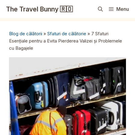
Sari
The Travel Bunny 🇷🇴
Menu
la
conținut
Blog de călătorii
»
Sfaturi de călătorie
»
7 Sfaturi
Esențiale pentru a Evita Pierderea Valizei și Problemele
cu Bagajele