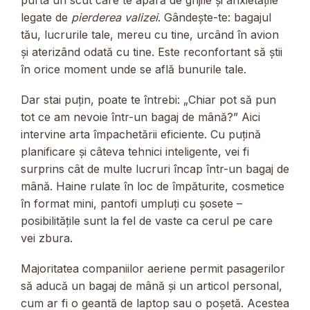
purta un scut care te apără de grijile și anxietățile
legate de
pierderea valizei
. Gândește-te: bagajul
tău, lucrurile tale, mereu cu tine, urcând în avion
și aterizând odată cu tine. Este reconfortant să știi
în orice moment unde se află bunurile tale.
Dar stai puțin, poate te întrebi: „Chiar pot să pun
tot ce am nevoie într-un bagaj de mână?” Aici
intervine arta împachetării eficiente. Cu puțină
planificare și câteva tehnici inteligente, vei fi
surprins cât de multe lucruri încap într-un bagaj de
mână. Haine rulate în loc de împăturite, cosmetice
în format mini, pantofi umpluți cu șosete –
posibilitățile sunt la fel de vaste ca cerul pe care
vei zbura.
Majoritatea companiilor aeriene permit pasagerilor
să aducă un bagaj de mână și un articol personal,
cum ar fi o geantă de laptop sau o poșetă. Acestea