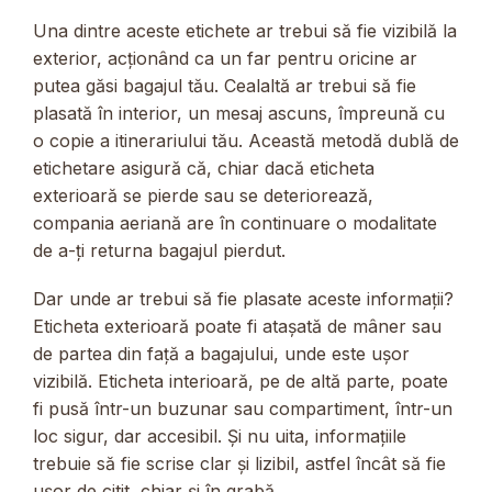
Una dintre aceste etichete ar trebui să fie vizibilă la
exterior, acționând ca un far pentru oricine ar
putea găsi bagajul tău. Cealaltă ar trebui să fie
plasată în interior, un mesaj ascuns, împreună cu
o copie a itinerariului tău. Această metodă dublă de
etichetare asigură că, chiar dacă eticheta
exterioară se pierde sau se deteriorează,
compania aeriană are în continuare o modalitate
de a-ți returna bagajul pierdut.
Dar unde ar trebui să fie plasate aceste informații?
Eticheta exterioară poate fi atașată de mâner sau
de partea din față a bagajului, unde este ușor
vizibilă. Eticheta interioară, pe de altă parte, poate
fi pusă într-un buzunar sau compartiment, într-un
loc sigur, dar accesibil. Și nu uita, informațiile
trebuie să fie scrise clar și lizibil, astfel încât să fie
ușor de citit, chiar și în grabă.