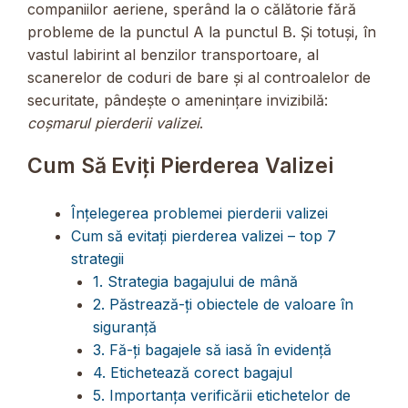
companiilor aeriene, sperând la o călătorie fără
probleme de la punctul A la punctul B. Și totuși, în
vastul labirint al benzilor transportoare, al
scanerelor de coduri de bare și al controalelor de
securitate, pândește o amenințare invizibilă:
coșmarul pierderii valizei
.
Cum Să Eviți Pierderea Valizei
Înțelegerea problemei pierderii valizei
Cum să evitați pierderea valizei – top 7
strategii
1. Strategia bagajului de mână
2. Păstrează-ți obiectele de valoare în
siguranță
3. Fă-ți bagajele să iasă în evidență
4. Etichetează corect bagajul
5. Importanța verificării etichetelor de