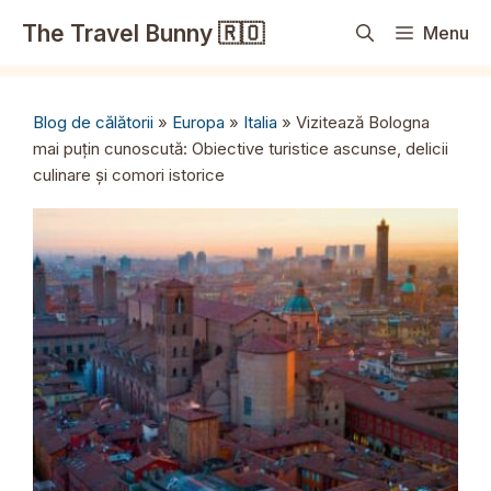
Sari
The Travel Bunny 🇷🇴
Menu
la
conținut
Blog de călătorii
»
Europa
»
Italia
»
Vizitează Bologna
mai puțin cunoscută: Obiective turistice ascunse, delicii
culinare și comori istorice