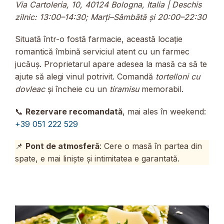
Via Cartoleria, 10, 40124 Bologna, Italia | Deschis
zilnic: 13:00–14:30; Marți–Sâmbătă și 20:00–22:30
Situată într-o fostă farmacie, această locație
romantică îmbină serviciul atent cu un farmec
jucăuș. Proprietarul apare adesea la masă ca să te
ajute să alegi vinul potrivit. Comandă
tortelloni cu
dovleac
și încheie cu un
tiramisu
memorabil.
📞
Rezervare recomandată
, mai ales în weekend:
+39 051 222 529
📌
Pont de atmosferă
: Cere o masă în partea din
spate, e mai liniște și intimitatea e garantată.