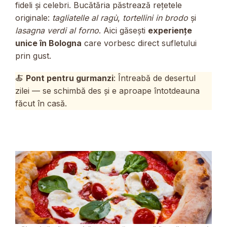
fideli și celebri. Bucătăria păstrează rețetele
originale:
tagliatelle al ragù
,
tortellini in brodo
și
lasagna verdi al forno
. Aici găsești
experiențe
unice în Bologna
care vorbesc direct sufletului
prin gust.
🍝
Pont pentru gurmanzi
: Întreabă de desertul
zilei — se schimbă des și e aproape întotdeauna
făcut în casă.