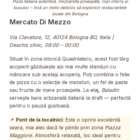
Pizza italiană autentică, mozzarella proaspătă, roșii cherry și
busuioc – încă un motiv delicios să explorezi restaurantele
locale din Bologna
Mercato Di Mezzo
Via Clavature, 12, 40124 Bologna BO, Italia |
Deschis zilnic, 09:00 – 00:00
Situat în zona istorică Quadrilatero, acest fost târg
acoperit găzduiește azi mai multe standuri cu
mâncare sub același acoperiș. Poți combina o felie
de pizza cu o selecție de mezeluri, un fel de paste
sau fructe de mare proaspete. La etaj,
Baladin
servește bere artizanală italiană la draft — perfectă
pentru o pauză gustoasă.
📌
Pont de la localnici
: Este o oprire excelentă
seara, mai ales dacă te plimbi prin zona
Piazza
Maggiore
. Atmosferă relaxată, loc ideal pentru