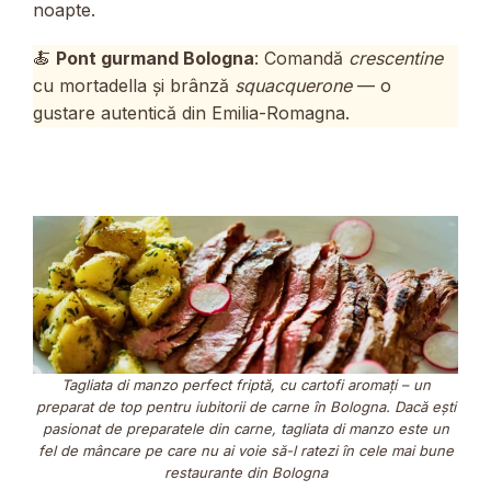
noapte.
🍝
Pont gurmand Bologna
: Comandă
crescentine
cu mortadella și brânză
squacquerone
— o
gustare autentică din Emilia-Romagna.
Tagliata di manzo perfect friptă, cu cartofi aromați – un
preparat de top pentru iubitorii de carne în Bologna. Dacă ești
pasionat de preparatele din carne, tagliata di manzo este un
fel de mâncare pe care nu ai voie să-l ratezi în cele mai bune
restaurante din Bologna