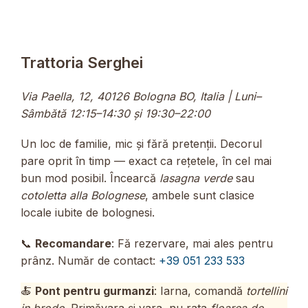
Trattoria Serghei
Via Paella, 12, 40126 Bologna BO, Italia | Luni–
Sâmbătă 12:15–14:30 și 19:30–22:00
Un loc de familie, mic și fără pretenții. Decorul
pare oprit în timp — exact ca rețetele, în cel mai
bun mod posibil. Încearcă
lasagna verde
sau
cotoletta alla Bolognese
, ambele sunt clasice
locale iubite de bolognesi.
📞
Recomandare
: Fă rezervare, mai ales pentru
prânz. Număr de contact:
+39 051 233 533
🍝
Pont pentru gurmanzi
: Iarna, comandă
tortellini
in brodo
. Primăvara și vara, nu rata
floarea de