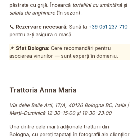
păstrate cu grijă. Încearcă
tortellini cu smântână
și
salata de anghinare
(în sezon).
📞
Rezervare necesară
: Sună la
+39 051 237 710
pentru a-ți asigura o masă.
📌
Sfat Bologna
: Cere recomandări pentru
asocierea vinurilor — sunt experți în domeniu.
Trattoria Anna Maria
Via delle Belle Arti, 17/A, 40126 Bologna BO, Italia |
Marți–Duminică 12:30–15:00 și 19:30–23:00
Una dintre cele mai tradiționale trattorii din
Bologna, cu pereți tapetați în fotografii ale clienților