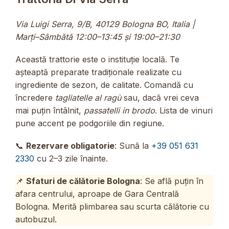
Via Luigi Serra, 9/B, 40129 Bologna BO, Italia |
Marți–Sâmbătă 12:00–13:45 și 19:00–21:30
Această trattorie este o instituție locală. Te
așteaptă preparate tradiționale realizate cu
ingrediente de sezon, de calitate. Comandă cu
încredere
tagliatelle al ragù
sau, dacă vrei ceva
mai puțin întâlnit,
passatelli in brodo
. Lista de vinuri
pune accent pe podgoriile din regiune.
📞
Rezervare obligatorie
: Sună la
+39 051 631
2330
cu 2–3 zile înainte.
📌
Sfaturi de călătorie Bologna
: Se află puțin în
afara centrului, aproape de Gara Centrală
Bologna. Merită plimbarea sau scurta călătorie cu
autobuzul.