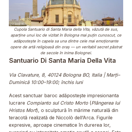
Cupola Santuario di Santa Maria della Vita, văzută de sus,
aparține unui loc de vizitat în Bologna mai puțin cunoscut, ce
adăpostește în capela sa una dintre cele mai emoționante
opere de artă religioasă din oraș — un veritabil secret păstrat
de secole în inima Bolognei.
Santuario Di Santa Maria Della Vita
Via Clavature, 8, 40124 Bologna BO, Italia | Marți–
Duminică 10:00–19:00; închis luni
Acest sanctuar baroc adăpostește impresionanta
lucrare
Compianto sul Cristo Morto
(
Plângerea lui
Hristos Mort
), o sculptură în mărime naturală din
teracotă realizată de Niccolò dell’Arca. Figurile
expresive, aproape cinematice în durerea lor,