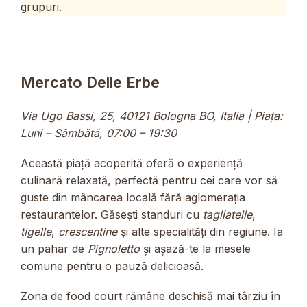
grupuri.
Mercato Delle Erbe
Via Ugo Bassi, 25, 40121 Bologna BO, Italia | Piața:
Luni – Sâmbătă, 07:00 – 19:30
Această piață acoperită oferă o experiență
culinară relaxată, perfectă pentru cei care vor să
guste din mâncarea locală fără aglomerația
restaurantelor. Găsești standuri cu
tagliatelle
,
tigelle
,
crescentine
și alte specialități din regiune. Ia
un pahar de
Pignoletto
și așază-te la mesele
comune pentru o pauză delicioasă.
Zona de food court rămâne deschisă mai târziu în