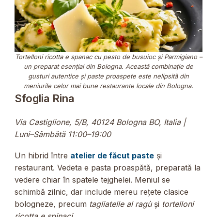
Tortelloni ricotta e spanac cu pesto de busuioc și Parmigiano –
un preparat esențial din Bologna. Această combinație de
gusturi autentice și paste proaspete este nelipsită din
meniurile celor mai bune restaurante locale din Bologna.
Sfoglia Rina
Via Castiglione, 5/B, 40124 Bologna BO, Italia |
Luni–Sâmbătă 11:00–19:00
Un hibrid între
atelier de făcut paste
și
restaurant. Vedeta e pasta proaspătă, preparată la
vedere chiar în spatele tejghelei. Meniul se
schimbă zilnic, dar include mereu rețete clasice
bologneze, precum
tagliatelle al ragù
și
tortelloni
ricotta e spinaci
.