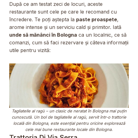
După ce am testat zeci de locuri, aceste
restaurante sunt cele pe care le recomand cu
încredere. Te poți aștepta la
paste proaspete
,
arome intense și un serviciu cald și primitor. Iată
unde să mănânci în Bologna
ca un localnic, ce să
comanzi, cum să faci rezervare și câteva informații
utile pentru vizită:
Tagliatelle al ragù – un clasic de neratat în Bologna mai puțin
cunoscută. Un bol de tagliatelle al ragù, servit într-o trattorie
locală din Bologna, este esențial pentru oricine explorează
cele mai bune restaurante locale din Bologna.
Trattoria Di Via Serra