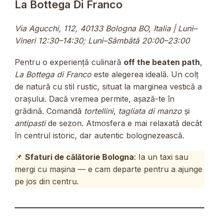
La Bottega Di Franco
Via Agucchi, 112, 40133 Bologna BO, Italia | Luni–
Vineri 12:30–14:30; Luni–Sâmbătă 20:00–23:00
Pentru o experiență culinară
off the beaten path
,
La Bottega di Franco
este alegerea ideală. Un colț
de natură cu stil rustic, situat la marginea vestică a
orașului. Dacă vremea permite, așază-te în
grădină. Comandă
tortellini
,
tagliata di manzo
și
antipasti
de sezon. Atmosfera e mai relaxată decât
în centrul istoric, dar autentic bolognezească.
📌
Sfaturi de călătorie Bologna
: Ia un taxi sau
mergi cu mașina — e cam departe pentru a ajunge
pe jos din centru.