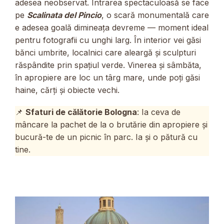
adesea neobservat. Intrarea spectaculoasă se face
pe
Scalinata del Pincio
, o scară monumentală care
e adesea goală dimineața devreme — moment ideal
pentru fotografii cu unghi larg. În interior vei găsi
bănci umbrite, localnici care aleargă și sculpturi
răspândite prin spațiul verde. Vinerea și sâmbăta,
în apropiere are loc un târg mare, unde poți găsi
haine, cărți și obiecte vechi.
📌
Sfaturi de călătorie Bologna
: Ia ceva de
mâncare la pachet de la o brutărie din apropiere și
bucură-te de un picnic în parc. Ia și o pătură cu
tine.