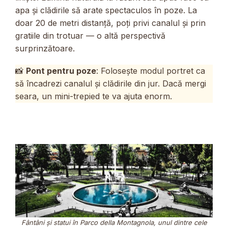
apa și clădirile să arate spectaculos în poze. La
doar 20 de metri distanță, poți privi canalul și prin
gratiile din trotuar — o altă perspectivă
surprinzătoare.
📸
Pont pentru poze
: Folosește modul portret ca
să încadrezi canalul și clădirile din jur. Dacă mergi
seara, un mini-trepied te va ajuta enorm.
Fântâni și statui în Parco della Montagnola, unul dintre cele