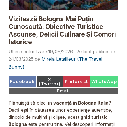
Vizitează Bologna Mai Puțin
Cunoscută: Obiective Turistice
Ascunse, Delicii Culinare Și Comori
Istorice
19/06/2026
24/03/2025
de
Mirela Letailleur (The Travel
Bunny)
Share
X
Share
Share
Share
Facebook
Pinterest
WhatsApp
on
(Twitter)
on
on
on
Share
Email
on
Plănuiești să pleci în
vacanță în Bologna Italia
?
Dacă ești în căutarea unor experiențe autentice,
dincolo de mulțimi și clișee, acest
ghid turistic
Bologna
este pentru tine. Vei descoperi informații