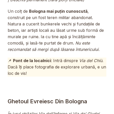
Un colț de
Bologna mai puțin cunoscută
,
construit pe un fost teren militar abandonat.
Natura a cucerit bunkerele vechi și fundațiile de
beton, iar artiști locali au lăsat urme sub formă de
murale pe ruine. Ia cu tine apă și încălțăminte
comodă, și lasă-te purtat de drum.
Nu este
recomandat să mergi după lăsarea întunericului.
📌
Pont de la localnici
: Intră dinspre
Via del Chiù
.
Dacă îți place fotografia de explorare urbană, e un
loc de vis!
Ghetoul Evreiesc Din Bologna
În jurul străzilor Via dell’Inferno și Via de’ Giudei