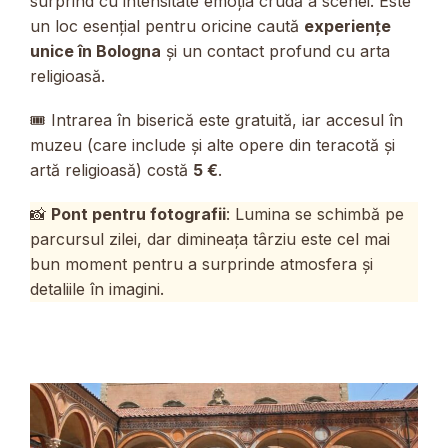
surprind cu intensitate emoția crudă a scenei. Este
un loc esențial pentru oricine caută
experiențe
unice în Bologna
și un contact profund cu arta
religioasă.
🎟️ Intrarea în biserică este gratuită, iar accesul în
muzeu (care include și alte opere din teracotă și
artă religioasă) costă
5 €
.
📸
Pont pentru fotografii
: Lumina se schimbă pe
parcursul zilei, dar dimineața târziu este cel mai
bun moment pentru a surprinde atmosfera și
detaliile în imagini.