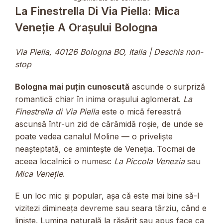
La Finestrella Di Via Piella: Mica
Veneție A Orașului Bologna
Via Piella, 40126 Bologna BO, Italia | Deschis non-
stop
Bologna mai puțin cunoscută
ascunde o surpriză
romantică chiar în inima orașului aglomerat.
La
Finestrella di Via Piella
este o mică fereastră
ascunsă într-un zid de cărămidă roșie, de unde se
poate vedea canalul Moline — o priveliște
neașteptată, ce amintește de Veneția. Tocmai de
aceea localnicii o numesc
La Piccola Venezia
sau
Mica Veneție
.
E un loc mic și popular, așa că este mai bine să-l
vizitezi dimineața devreme sau seara târziu, când e
liniște. Lumina naturală la răsărit sau apus face ca