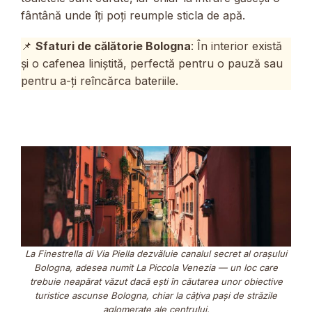
fântână unde îți poți reumple sticla de apă.
📌
Sfaturi de călătorie Bologna
: În interior există
și o cafenea liniștită, perfectă pentru o pauză sau
pentru a-ți reîncărca bateriile.
La Finestrella di Via Piella dezvăluie canalul secret al orașului
Bologna, adesea numit
La Piccola Venezia
— un loc care
trebuie neapărat văzut dacă ești în căutarea unor obiective
turistice ascunse Bologna, chiar la câțiva pași de străzile
aglomerate ale centrului.