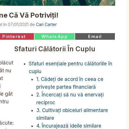
ne Că Vă Potriviți!
07/01/2021
de
Cari Carter
Share
Share
Share
Pinterest
WhatsApp
Email
on
on
on
Sfaturi Călătorii În Cuplu
plăcut
Sfaturi esențiale pentru călătoriile în
cât nu
cuplu
at
1. Cădeți de acord în ceea ce
i
privește partea financiară
de gât
2. Încercați să nu vă enervați
ntru
reciproc
3. Cultivați obiceiuri alimentare
similare
lăcute:
4. Încurajează ideile similare