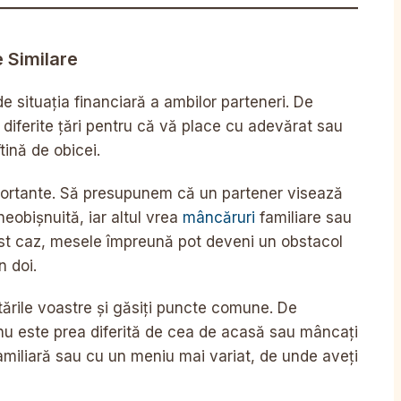
e Similare
e situația financiară a ambilor parteneri. De
 diferite țări pentru că vă place cu adevărat sau
tină de obicei.
mportante. Să presupunem că un partener visează
eobișnuită, iar altul vrea
mâncăruri
familiare sau
est caz, mesele împreună pot deveni un obstacol
n doi.
tările voastre și găsiți puncte comune. De
nu este prea diferită de cea de acasă sau mâncați
familiară sau cu un meniu mai variat, de unde aveți