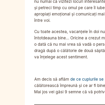
nu numai că vizitezi locuri interesant
și petreci timp cu omul pe care îl iube
apropiați emoțional și comunicați mai
între voi.
Cu toate acestea, vacanțele în doi nu
întotdeauna bine… Oricine a crezut 
o dată că nu mai vrea să vadă o per
dragă după o călătorie de două săpt
va înțelege acest sentiment.
Am decis să aflăm
de ce cuplurile se 
călătorească împreună și ce ar fi bine
Mai jos vei găsi 9 semne că vă potriviț