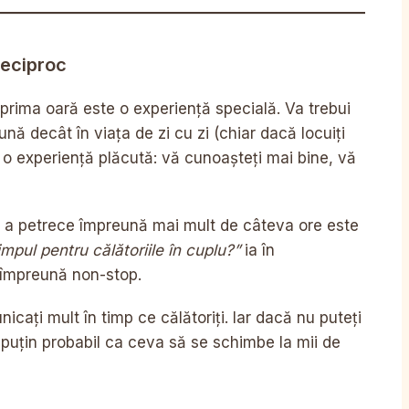
Reciproc
u prima oară este o experiență specială. Va trebui
ă decât în ​​viața de zi cu zi (chiar dacă locuiți
 o experiență plăcută: vă cunoașteți mai bine, vă
 că a petrece împreună mai mult de câteva ore este
impul pentru călătoriile în cuplu?”
ia în
i împreună non-stop.
nicați mult în timp ce călătoriți. Iar dacă nu puteți
e puțin probabil ca ceva să se schimbe la mii de