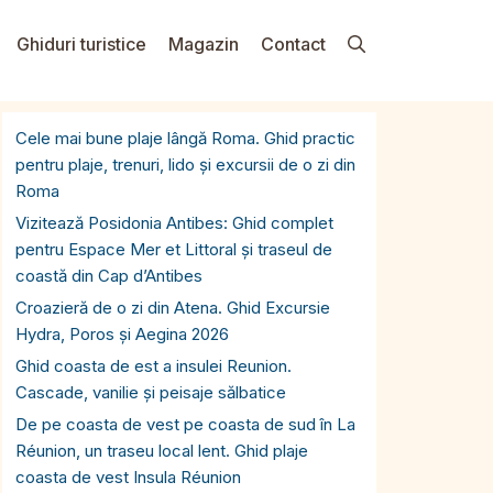
Ghiduri turistice
Magazin
Contact
Cele mai bune plaje lângă Roma. Ghid practic
pentru plaje, trenuri, lido și excursii de o zi din
Roma
Vizitează Posidonia Antibes: Ghid complet
pentru Espace Mer et Littoral și traseul de
coastă din Cap d’Antibes
Croazieră de o zi din Atena. Ghid Excursie
Hydra, Poros și Aegina 2026
Ghid coasta de est a insulei Reunion.
Cascade, vanilie și peisaje sălbatice
De pe coasta de vest pe coasta de sud în La
Réunion, un traseu local lent. Ghid plaje
coasta de vest Insula Réunion