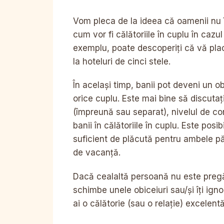
Vom pleca de la ideea că oamenii nu îș
cum vor fi călătoriile în cuplu în cazu
exemplu, poate descoperiți că vă pl
la hoteluri de cinci stele.
În același timp, banii pot deveni un o
orice cuplu. Este mai bine să discutaț
(împreună sau separat), nivelul de con
banii în călătoriile în cuplu. Este pos
suficient de plăcută pentru ambele păr
de vacanță.
Dacă cealaltă persoană nu este pregăt
schimbe unele obiceiuri sau/și îți igno
ai o călătorie (sau o relație) excelentă