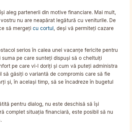
i aleg partenerii din motive financiare. Mai mult,
l vostru nu are neapărat legătură cu veniturile. De
ace să mergeți
cu cortul
, deși vă permiteți cazare
bstacol serios în calea unei vacanțe fericite pentru
i suma pe care sunteți dispuși să o cheltuiți
fort pe care vi-l doriți și cum vă puteți administra
ibil să găsiți o variantă de compromis care să fie
ți și, în același timp, să se încadreze în bugetul
ită pentru dialog, nu este deschisă să își
ră complet situația financiară, este posibil să nu
.