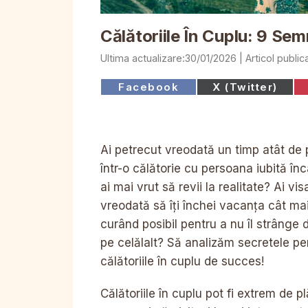
Călătoriile În Cuplu: 9 Sem
30/01/2026
Share
Share
Facebook
X (Twitter)
on
on
Ai petrecut vreodată un timp atât de 
într-o călătorie cu persoana iubită în
ai mai vrut să revii la realitate? Ai vis
vreodată să îți închei vacanța cât ma
curând posibil pentru a nu îl strânge 
pe celălalt? Să analizăm secretele pe
călătoriile în cuplu de succes!
Călătoriile în cuplu pot fi extrem de p