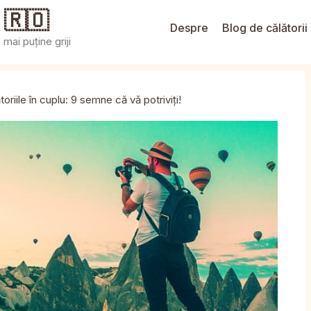
 🇷🇴
Despre
Blog de călătorii
mai puține griji
toriile în cuplu: 9 semne că vă potriviți!