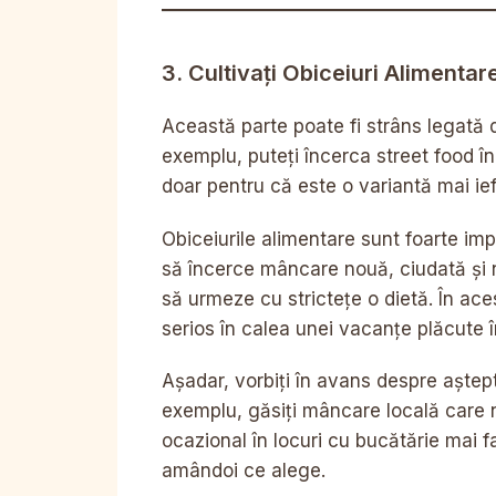
3. Cultivați Obiceiuri Alimentar
Această parte poate fi strâns legată d
exemplu, puteți încerca street food în
doar pentru că este o variantă mai ief
Obiceiurile alimentare sunt foarte i
să încerce mâncare nouă, ciudată și n
să urmeze cu strictețe o dietă. În ac
serios în calea unei vacanțe plăcute î
Așadar, vorbiți în avans despre aștep
exemplu, găsiți mâncare locală care 
ocazional în locuri cu bucătărie mai 
amândoi ce alege.