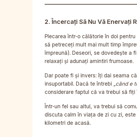
2. Încercați Să Nu Vă Enervați 
Plecarea într-o călătorie în doi pentr
să petreceți mult mai mult timp împreun
împreună). Deseori, se dovedește a fi
relaxați și adunați amintiri frumoase.
Dar poate fi și invers: îți dai seama
insuportabil. Dacă te întrebi
„când e t
considerare faptul că va trebui să fiț
Într-un fel sau altul, va trebui să comu
discuta calm în viața de zi cu zi, est
kilometri de acasă.