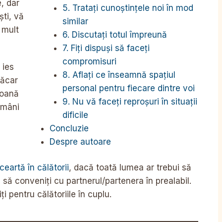
e, dar
5. Tratați cunoștințele noi în mod
ști, vă
similar
 mult
6. Discutați totul împreună
7. Fiți dispuși să faceți
compromisuri
 ies
8. Aflați ce înseamnă spațiul
măcar
personal pentru fiecare dintre voi
soană
9. Nu vă faceți reproșuri în situații
ămâni
dificile
Concluzie
Despre autoare
ceartă în călătorii
, dacă toată lumea ar trebui să
 să conveniți cu partnerul/partenera în prealabil.
i pentru călătoriile în cuplu.