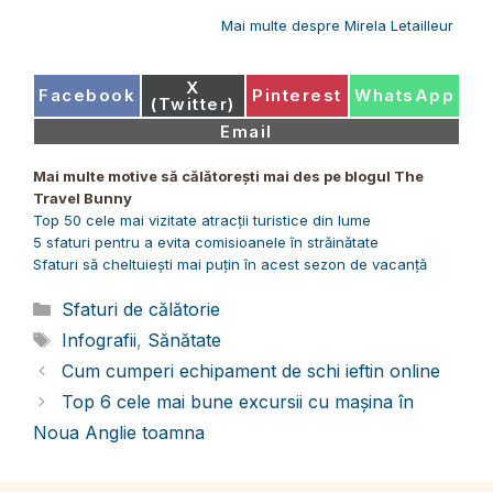
Mai multe despre Mirela Letailleur
Share
X
Share
Share
Share
Facebook
Pinterest
WhatsApp
on
(Twitter)
on
on
on
Share
Email
on
Mai multe motive să călătorești mai des pe blogul The
Travel Bunny
Top 50 cele mai vizitate atracții turistice din lume
5 sfaturi pentru a evita comisioanele în străinătate
Sfaturi să cheltuiești mai puțin în acest sezon de vacanță
Categorii
Sfaturi de călătorie
Etichete
Infografii
,
Sănătate
Cum cumperi echipament de schi ieftin online
Top 6 cele mai bune excursii cu mașina în
Noua Anglie toamna