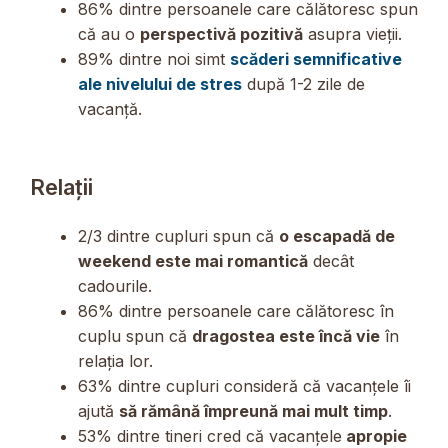
86% dintre persoanele care călătoresc spun
că au o
perspectivă pozitivă
asupra vieții.
89% dintre noi simt
scăderi semnificative
ale nivelului de stres
după 1-2 zile de
vacanță.
Relații
2/3 dintre cupluri spun că
o escapadă de
weekend este mai romantică
decât
cadourile.
86% dintre persoanele care călătoresc în
cuplu spun că
dragostea este încă vie
în
relația lor.
63% dintre cupluri consideră că vacanțele îi
ajută
să rămână împreună mai mult timp
.
53% dintre tineri cred că vacanțele
apropie