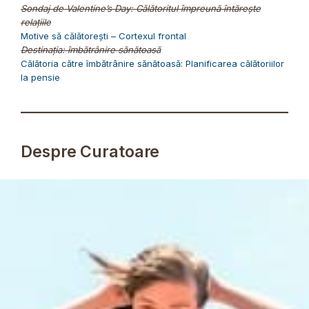
Sondaj de Valentine’s Day: Călătoritul împreună întărește
relațiile
Motive să călătorești – Cortexul frontal
Destinația: îmbătrânire sănătoasă
Călătoria către îmbătrânire sănătoasă: Planificarea călătoriilor
la pensie
Despre Curatoare