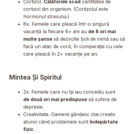
Cortizol.
Călătoriile scad
cantitatea de
cortizol din organism. (Cortizolul este
hormonul stresului.)
8x. Femeile care pleacă într-o singură
vacanță la fiecare 6+ ani au
de 8 ori mai
multe șanse
să dezvolte boli de inimă sau să
facă un atac de cord, în comparație cu cele
care pleacă în 2+ vacanțe pe an.
Mintea Și Spiritul
2x. Femeile care nu își iau concediu sunt
de două ori mai predispuse
să sufere de
depresie.
Creativitate. Oamenii gândesc mai creativ
atunci când problemele sunt
îndepărtate
fizic
.