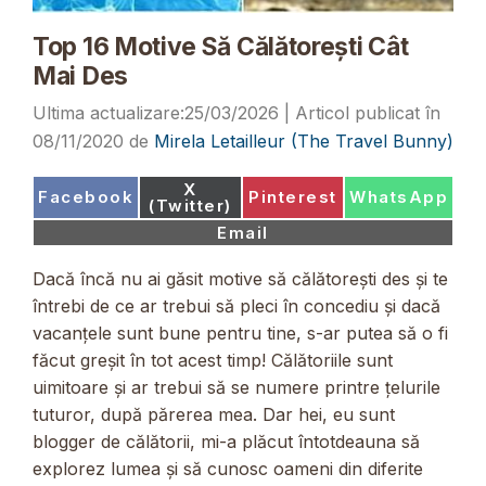
Top 16 Motive Să Călătorești Cât
Mai Des
25/03/2026
08/11/2020
de
Mirela Letailleur (The Travel Bunny)
Share
X
Share
Share
Share
Facebook
Pinterest
WhatsApp
on
(Twitter)
on
on
on
Share
Email
on
Dacă încă nu ai găsit motive să călătorești des și te
întrebi de ce ar trebui să pleci în concediu și dacă
vacanțele sunt bune pentru tine, s-ar putea să o fi
făcut greșit în tot acest timp! Călătoriile sunt
uimitoare și ar trebui să se numere printre țelurile
tuturor, după părerea mea. Dar hei, eu sunt
blogger de călătorii, mi-a plăcut întotdeauna să
explorez lumea și să cunosc oameni din diferite