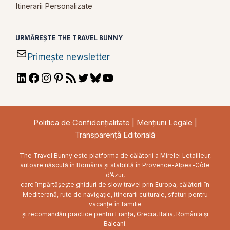
Itinerarii Personalizate
URMĂREȘTE THE TRAVEL BUNNY
Primește newsletter
LinkedIn
Facebook
Instagram
Pinterest
RSS
Twitter
Bluesky
YouTube
Feed
Politica de Confidențialitate
|
Mențiuni Legale
|
Transparență Editorială
The Travel Bunny este platforma de călătorii a Mirelei Letailleur,
autoare născută în România și stabilită în Provence-Alpes-Côte
d’Azur,
care împărtășește ghiduri de slow travel prin Europa, călătorii în
Mediterană, rute de navigație, itinerarii culturale, sfaturi pentru
vacanțe în familie
și recomandări practice pentru Franța, Grecia, Italia, România și
Balcani.