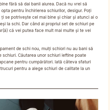
 bine fără să dai banii aiurea. Dacă nu vrei să
 opta pentru închirierea schiurilor, desigur. Poți
i se potrivește cel mai bine și chiar și atunci ai o
și la schi. Dar când ai propriul set de schiuri pe
igur(ă) că vei putea face mult mai multe și te vei
ipament de schi nou, mulți schiori nu au bani să
 schiuri. Căutarea unor schiuri ieftine poate
capcane pentru cumpărători. Iată câteva sfaturi
trucuri pentru a alege schiuri de calitate la un