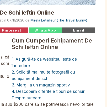
 Schi Ieftin Online
07/11/2020
de
Mirela Letailleur (The Travel Bunny)
Share
Share
Share
Pinterest
WhatsApp
Email
on
on
on
Cum Cumperi Echipament De
Schi Ieftin Online
zi că
1. Asigură-te că websiteul este de
 schi
încredere
2. Solicită mai multe fotografii cu
ltui o
echipament de schi
3. Mergi la un magazin sportiv
4. Descoperă diferitele tipuri de schiuri
Despre autoare
 la sub $200 care să se potrivească nevoilor tale