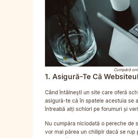
Cumpără onli
1. Asigură-Te Că Websiteu
Când întâlnești un site care oferă schi
asigură-te că în spatele acestuia se a
întreabă alți schiori pe forumuri și ver
Nu cumpăra niciodată o pereche de sch
vor mai părea un chilipir dacă se rup 