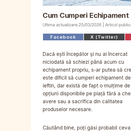
Cum Cumperi Echipament De
25/03/2026
Share
Share
Facebook
X (Twitter)
on
on
Dacă ești începător și nu ai încercat
niciodată să schiezi până acum cu
echipament propriu, s-ar putea să cre
este dificil să cumperi echipament de
ieftin, dar există de fapt o mulțime de
opțiuni disponibile pe piață fără a che
avere sau a sacrifica din calitatea
produselor necesare.
Căutând bine, poți găsi probabil ceva