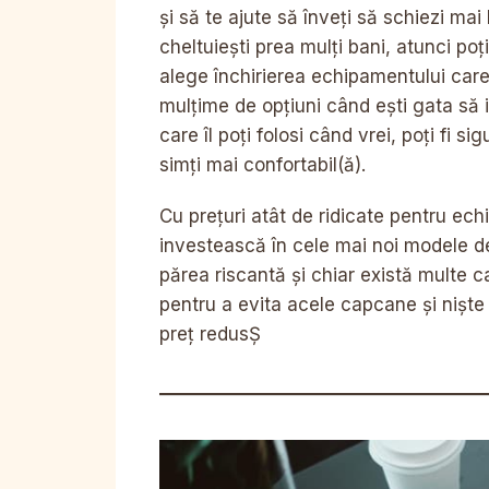
și să te ajute să înveți să schiezi mai
cheltuiești prea mulți bani, atunci poți
alege închirierea echipamentului care ț
mulțime de opțiuni când ești gata să ie
care îl poți folosi când vrei, poți fi s
simți mai confortabil(ă).
Cu prețuri atât de ridicate pentru ech
investească în cele mai noi modele de
părea riscantă și chiar există multe 
pentru a evita acele capcane și niște 
preț redusȘ