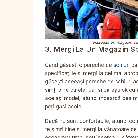
Vizitează un magazin cu
3. Mergi La Un Magazin Sp
Când găsești o pereche de
schiuri
car
specificațiile și mergi la cel mai ap
găsești aceeași pereche de schiuri ac
simți bine cu ele, dar și că ești ok c
același model, atunci încearcă cea m
poți găsi acolo.
Dacă nu sunt confortabile, atunci con
te simți bine și mergi la vânătoare de 
economisi timp, poți încerca și câteva 