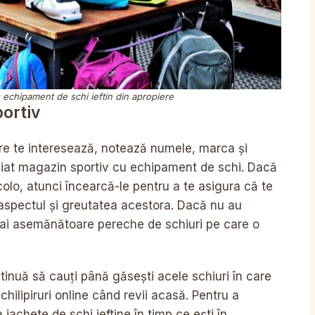
 echipament de schi ieftin din apropiere
ortiv
e te interesează, notează numele, marca și
ropiat magazin sportiv cu echipament de schi. Dacă
olo, atunci încearcă-le pentru a te asigura că te
u aspectul și greutatea acestora. Dacă nu au
ai asemănătoare pereche de schiuri pe care o
tinuă să cauți până găsești acele schiuri în care
chilipiruri online când revii acasă. Pentru a
jachete de schi ieftine în timp ce ești în