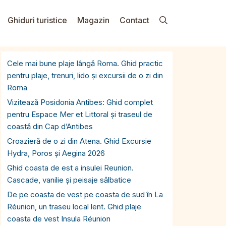
Ghiduri turistice
Magazin
Contact
Cele mai bune plaje lângă Roma. Ghid practic
pentru plaje, trenuri, lido și excursii de o zi din
Roma
Vizitează Posidonia Antibes: Ghid complet
pentru Espace Mer et Littoral și traseul de
coastă din Cap d’Antibes
Croazieră de o zi din Atena. Ghid Excursie
Hydra, Poros și Aegina 2026
Ghid coasta de est a insulei Reunion.
Cascade, vanilie și peisaje sălbatice
De pe coasta de vest pe coasta de sud în La
Réunion, un traseu local lent. Ghid plaje
coasta de vest Insula Réunion