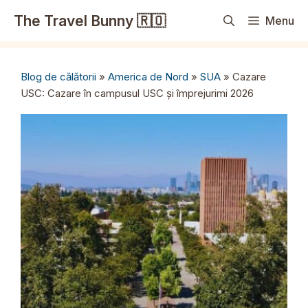
Sari
The Travel Bunny 🇷🇴
Menu
la
conținut
Blog de călătorii
»
America de Nord
»
SUA
»
Cazare
USC: Cazare în campusul USC și împrejurimi 2026