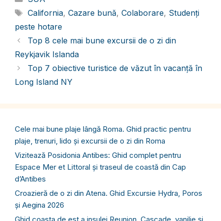
Etichete
California
,
Cazare bună
,
Colaborare
,
Studenți
peste hotare
Top 8 cele mai bune excursii de o zi din
Reykjavik Islanda
Top 7 obiective turistice de văzut în vacanță în
Long Island NY
Cele mai bune plaje lângă Roma. Ghid practic pentru
plaje, trenuri, lido și excursii de o zi din Roma
Vizitează Posidonia Antibes: Ghid complet pentru
Espace Mer et Littoral și traseul de coastă din Cap
d’Antibes
Croazieră de o zi din Atena. Ghid Excursie Hydra, Poros
și Aegina 2026
Ghid coasta de est a insulei Reunion. Cascade, vanilie și