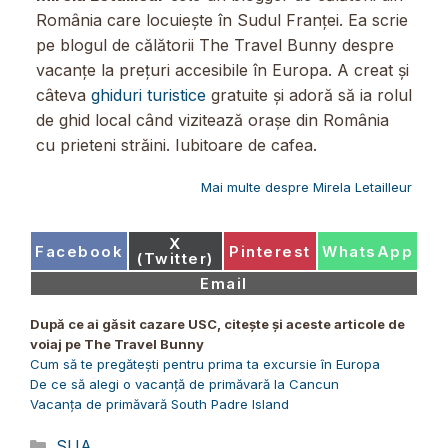
România care locuiește în Sudul Franței. Ea scrie
pe blogul de călătorii The Travel Bunny despre
vacanțe la prețuri accesibile în Europa. A creat și
câteva
ghiduri turistice
gratuite și adoră să ia rolul
de ghid local când vizitează orașe din România
cu prieteni străini. Iubitoare de cafea.
Mai multe despre Mirela Letailleur
Share
X
Share
Share
Share
Facebook
Pinterest
WhatsApp
on
(Twitter)
on
on
on
Share
Email
on
După ce ai găsit cazare USC, citește și aceste articole de
voiaj pe The Travel Bunny
Cum să te pregătești pentru prima ta excursie în Europa
De ce să alegi o vacanță de primăvară la Cancun
Vacanța de primăvară South Padre Island
Categorii
SUA