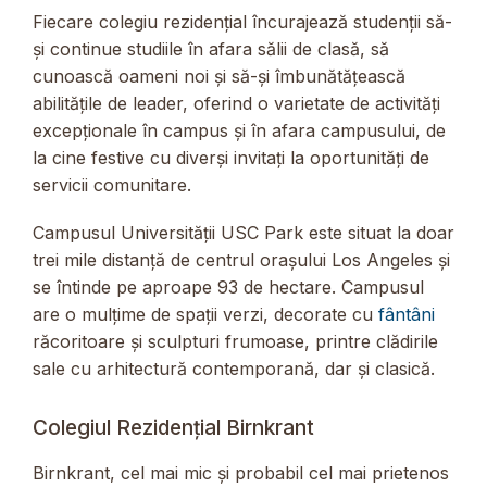
Fiecare colegiu rezidențial încurajează studenții să-
și continue studiile în afara sălii de clasă, să
cunoască oameni noi și să-și îmbunătățească
abilitățile de leader, oferind o varietate de activități
excepționale în campus și în afara campusului, de
la cine festive cu diverși invitați la oportunități de
servicii comunitare.
Campusul Universității USC Park este situat la doar
trei mile distanță de centrul orașului Los Angeles și
se întinde pe aproape 93 de hectare. Campusul
are o mulțime de spații verzi, decorate cu
fântâni
răcoritoare și sculpturi frumoase, printre clădirile
sale cu arhitectură contemporană, dar și clasică.
Colegiul Rezidențial Birnkrant
Birnkrant, cel mai mic și probabil cel mai prietenos