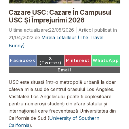
Cazare USC: Cazare În Campusul
USC Și Împrejurimi 2026
22/05/2026
21/04/2022
de
Mirela Letailleur (The Travel
Bunny)
Share
X
Share
Share
Share
Facebook
Pinterest
WhatsApp
on
(Twitter)
on
on
on
Share
Email
on
USC este situată într-o metropolă urbană la doar
câteva mile sud de centrul orașului Los Angeles.
Vastitatea Los Angelesului poate fi copleșitoare
pentru numeroșii studenți din afara statului și
internaționali care frecventează Universitatea din
California de Sud (
University of Southern
California
).