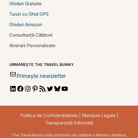
Ghiduri Gratuite
Tururi cu Ghid GPS
Ghiduri Amazon
Consultanță Călătorii
Itinerarii Personalizate
URMĂREȘTE THE TRAVEL BUNNY
Primește newsletter
LinkedIn
Facebook
Instagram
Pinterest
RSS
Twitter
Bluesky
YouTube
Feed
Politica de Confidențialitate
|
Mențiuni Legale
|
Transparență Editorială
The Travel Bunny este platforma de călătorii a Mirelei Letailleur,