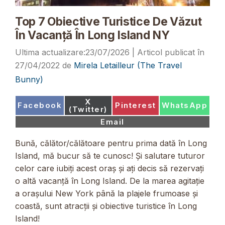
Top 7 Obiective Turistice De Văzut
În Vacanță În Long Island NY
23/07/2026
27/04/2022
de
Mirela Letailleur (The Travel
Bunny)
Share
X
Share
Share
Share
Facebook
Pinterest
WhatsApp
on
(Twitter)
on
on
on
Share
Email
on
Bună, călător/călătoare pentru prima dată în Long
Island, mă bucur să te cunosc! Și salutare tuturor
celor care iubiți acest oraș și ați decis să rezervați
o altă vacanță în Long Island. De la marea agitație
a orașului New York până la plajele frumoase și
coastă, sunt atracții și obiective turistice în Long
Island!