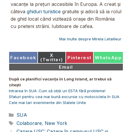
vacanțe la prețuri accesibile în Europa. A creat și
câteva
ghiduri turistice
gratuite și adoră să ia rolul
de ghid local când vizitează orașe din România
cu prieteni străini. Iubitoare de cafea.
Mai multe despre Mirela Letailleur
Share
X
Share
Share
Share
Facebook
Pinterest
WhatsApp
on
(Twitter)
on
on
on
Share
Email
on
După ce planifici vacanța în Long Island, ar trebui să
citești
Intrarea în SUA: Cum să obții un ESTA fără probleme!
Sfaturi pentru cea mai bună excursie cu motocicleta în SUA
Cele mai tari evenimente din Statele Unite
Categorii
SUA
Etichete
Colaborare
,
New York
Cazare USC: Cazare în campusul USC și