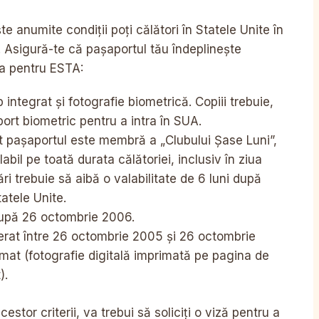
 anumite condiții poți călători în Statele Unite în
. Asigură-te că pașaportul tău îndeplinește
ca pentru ESTA:
 integrat și fotografie biometrică. Copiii trebuie,
rt biometric pentru a intra în SUA.
at pașaportul este membră a „Clubului Șase Luni”,
abil pe toată durata călătoriei, inclusiv în ziua
ări trebuie să aibă o valabilitate de 6 luni după
tatele Unite.
 după 26 octombrie 2006.
berat între 26 octombrie 2005 și 26 octombrie
omat (fotografie digitală imprimată pe pagina de
).
tor criterii, va trebui să soliciți o viză pentru a