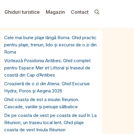
Ghiduri turistice
Magazin
Contact
Cele mai bune plaje lângă Roma. Ghid practic
pentru plaje, trenuri, lido și excursii de o zi din
Roma
Vizitează Posidonia Antibes: Ghid complet
pentru Espace Mer et Littoral și traseul de
coastă din Cap d’Antibes
Croazieră de o zi din Atena. Ghid Excursie
Hydra, Poros și Aegina 2026
Ghid coasta de est a insulei Reunion.
Cascade, vanilie și peisaje sălbatice
De pe coasta de vest pe coasta de sud în La
Réunion, un traseu local lent. Ghid plaje
coasta de vest Insula Réunion