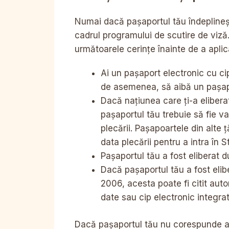
Numai dacă pașaportul tău îndeplinește
cadrul programului de scutire de viză
următoarele cerințe înainte de a apli
Ai un pașaport electronic cu cip
de asemenea, să aibă un pașapo
Dacă națiunea care ți-a eliber
pașaportul tău trebuie să fie val
plecării. Pașapoartele din alte ț
data plecării pentru a intra în S
Pașaportul tău a fost eliberat
Dacă pașaportul tău a fost eli
2006, acesta poate fi citit aut
date sau cip electronic integrat
Dacă pașaportul tău nu corespunde aces