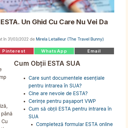
i ESTA. Un Ghid Cu Care Nu Vei Da
31/03/2022
de
Mirela Letailleur (The Travel Bunny)
Share
Share
Share
Pinterest
WhatsApp
Email
on
on
on
Cum Obții ESTA SUA
e
imp
Care sunt documentele esențiale
pentru intrarea în SUA?
Cine are nevoie de ESTA?
Cerințe pentru pașaport VWP
iză,
Cum să obții ESTA pentru intrarea în
i până
SUA
. Cu
Completeză formular ESTA online