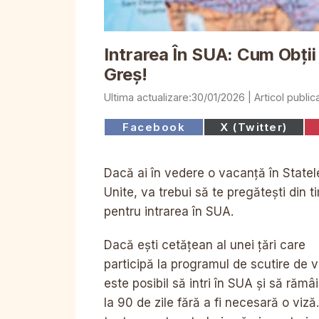
Intrarea În SUA: Cum Obți
Greș!
30/01/2026
Share
Share
Facebook
X (Twitter)
on
on
Dacă ai în vedere o vacanță în Statel
Unite, va trebui să te pregătești din t
pentru intrarea în SUA.
Dacă ești cetățean al unei țări care
participă la programul de scutire de v
este posibil să intri în SUA și să rămâ
la 90 de zile fără a fi necesară o viză