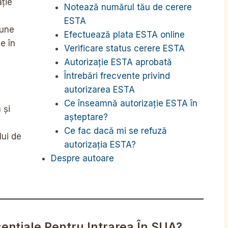
ație
Notează numărul tău de cerere
ESTA
pune
Efectuează plata ESTA online
e în
Verificare status cerere ESTA
e
Autorizație ESTA aprobată
Întrebări frecvente privind
autorizarea ESTA
Ce înseamnă autorizație ESTA în
 și
așteptare?
Ce fac dacă mi se refuză
lui de
autorizația ESTA?
Despre autoare
nțiale Pentru Intrarea În SUA?