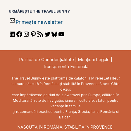
URMĂREȘTE THE TRAVEL BUNNY
Primește newsletter
LinkedIn
Facebook
Instagram
Pinterest
RSS
Twitter
Bluesky
YouTube
Feed
Politica de Confidențialitate
|
Mențiuni Legale
|
Transparență Editorială
The Travel Bunny este platforma de călătorii a Mirelei Letailleur,
autoare născută în România și stabilită în Provence-Alpes-Côte
d’Azur,
care împărtășește ghiduri de slow travel prin Europa, călătorii în
Mediterană, rute de navigație, itinerarii culturale, sfaturi pentru
vacanțe în familie
și recomandări practice pentru Franța, Grecia, Italia, România și
Balcani.
NĂSCUTĂ ÎN ROMÂNIA. STABILITĂ ÎN PROVENCE.