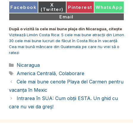
Share
X
Share
Share
Share
Facebook
Pinterest
WhatsApp
on
(Twitter)
on
on
on
Share
Email
on
După o vizită la cele mai bune plaje din Nicaragua, citește
Vizitează Limón Costa Rica: 5 cele mai bune atracții din Limon
30 cele mai bune lucruri de făcut în Costa Rica în vacanță
Cea mai bună mâncare din Guatemala pe care nu vrei să o
ratezi
Categorii
Nicaragua
Etichete
America Centrală
,
Colaborare
Cele mai bune cenote Playa del Carmen pentru
vacanța în Mexic
Intrarea în SUA: Cum obții ESTA. Un ghid cu
care nu vei da greș!