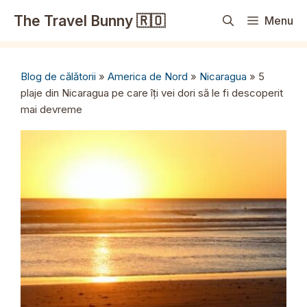
Sari
The Travel Bunny 🇷🇴
Menu
la
conținut
Blog de călătorii
»
America de Nord
»
Nicaragua
»
5
plaje din Nicaragua pe care îți vei dori să le fi descoperit
mai devreme