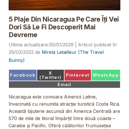
5 Plaje Din Nicaragua Pe Care Îți Vei
Dori Să Le Fi Descoperit Mai
Devreme
30/01/2026
29/03/2022
de
Mirela Letailleur (The Travel
Bunny)
Share
X
Share
Share
Share
Facebook
Pinterest
WhatsApp
on
(Twitter)
on
on
on
Share
Email
on
Nicaragua este comoara Americii Latine,
învecinată cu renumita atracție turistică Costa Rica.
Această bijuterie ascunsă din America Centrală are
570 de mile de litoral împărțit între două coaste –
Caraibe și Pacific. Oferă călătorilor frumusețea