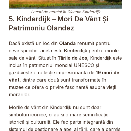
Locuri de neratat în Olanda: Kinderdijk
5. Kinderdijk – Mori De Vânt Și
Patrimoniu Olandez
Dacă există un loc din
Olanda
renumit pentru
ceva specific, acela este
Kinderdijk
pentru morile
sale de vânt! Situat în
Țările de Jos
, Kinderdijk este
inclus în patrimoniul mondial UNESCO și
găzduiește o colecție impresionantă de
19 mori de
vânt
, dintre care două sunt transformate în
muzee ce oferă o privire fascinantă asupra vieții
morarilor.
Morile de vânt din Kinderdijk nu sunt doar
simboluri iconice, ci au și o mare semnificație
istorică și culturală. Ele fac parte integrantă din
sistemul de gestionare a apei al țării, care a permis