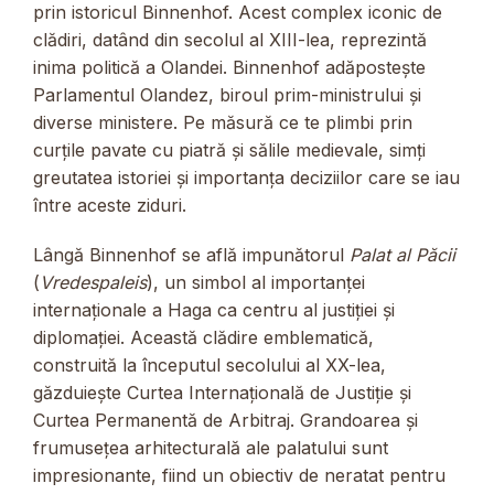
prin istoricul Binnenhof. Acest complex iconic de
clădiri, datând din secolul al XIII-lea, reprezintă
inima politică a Olandei. Binnenhof adăpostește
Parlamentul Olandez, biroul prim-ministrului și
diverse ministere. Pe măsură ce te plimbi prin
curțile pavate cu piatră și sălile medievale, simți
greutatea istoriei și importanța deciziilor care se iau
între aceste ziduri.
Lângă Binnenhof se află impunătorul
Palat al Păcii
(
Vredespaleis
), un simbol al importanței
internaționale a Haga ca centru al justiției și
diplomației. Această clădire emblematică,
construită la începutul secolului al XX-lea,
găzduiește Curtea Internațională de Justiție și
Curtea Permanentă de Arbitraj. Grandoarea și
frumusețea arhitecturală ale palatului sunt
impresionante, fiind un obiectiv de neratat pentru