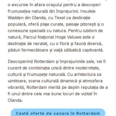
o excursie în afara orașului pentru a descoperi
frumusețea naturală din împrejurimi. Insulele
Wadden din Olanda, cu Texel ca destinație
populară, oferă plaje curate, peisaje pitorești și o
conexiune specială cu natura. Pentru iubitorii de
natură, Parcul Național Hoge Veluwe este o
destinație de neratat, cu o floră și faună diversă,
păduri fermecătoare și viață sălbatică captivantă.
Descoperind Rotterdam și împrejurimile sale, vei fi
cucerit de combinația unică dintre modernitate,
cultură și frumusețe naturală. Cu arhitectura sa
uimitoare, scena culturală dinamică și atmosfera
vibrantă, Rotterdam merită pe deplin reputația de a
fi unul dintre cele mai bune locuri de vizitat în
Olanda.
Caută oferte de cazare în Rotterdam