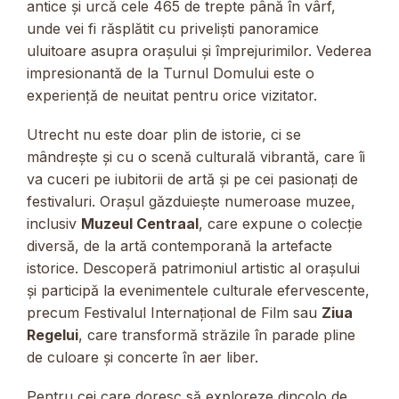
antice și urcă cele 465 de trepte până în vârf,
unde vei fi răsplătit cu priveliști panoramice
uluitoare asupra orașului și împrejurimilor. Vederea
impresionantă de la Turnul Domului este o
experiență de neuitat pentru orice vizitator.
Utrecht nu este doar plin de istorie, ci se
mândrește și cu o scenă culturală vibrantă, care îi
va cuceri pe iubitorii de artă și pe cei pasionați de
festivaluri. Orașul găzduiește numeroase muzee,
inclusiv
Muzeul Centraal
, care expune o colecție
diversă, de la artă contemporană la artefacte
istorice. Descoperă patrimoniul artistic al orașului
și participă la evenimentele culturale efervescente,
precum Festivalul Internațional de Film sau
Ziua
Regelui
, care transformă străzile în parade pline
de culoare și concerte în aer liber.
Pentru cei care doresc să exploreze dincolo de