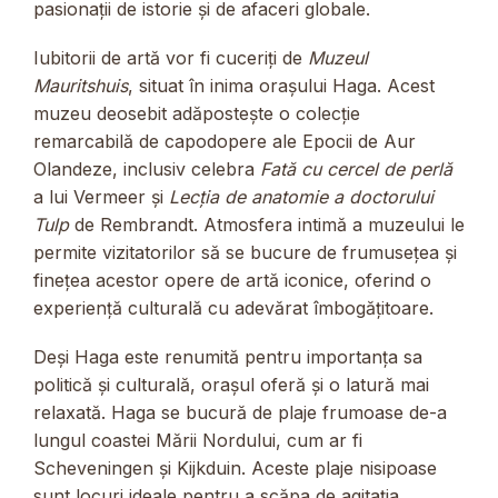
pasionații de istorie și de afaceri globale.
Iubitorii de artă vor fi cuceriți de
Muzeul
Mauritshuis
, situat în inima orașului Haga. Acest
muzeu deosebit adăpostește o colecție
remarcabilă de capodopere ale Epocii de Aur
Olandeze, inclusiv celebra
Fată cu cercel de perlă
a lui Vermeer și
Lecția de anatomie a doctorului
Tulp
de Rembrandt. Atmosfera intimă a muzeului le
permite vizitatorilor să se bucure de frumusețea și
finețea acestor opere de artă iconice, oferind o
experiență culturală cu adevărat îmbogățitoare.
Deși Haga este renumită pentru importanța sa
politică și culturală, orașul oferă și o latură mai
relaxată. Haga se bucură de plaje frumoase de-a
lungul coastei Mării Nordului, cum ar fi
Scheveningen și Kijkduin. Aceste plaje nisipoase
sunt locuri ideale pentru a scăpa de agitația