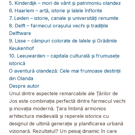
5. Kinderdijk – mori de vânt și patrimoniu olandez
6. Haarlem – artă, istorie și lalele înflorite
7. Leiden – istorie, canale și universități renumite
8. Delft – farmecul orașului vechi și tradițiile
Delftware
9. Lisse – câmpuri colorate de lalele și Grădinile
Keukenhof
10. Leeuwarden – capitala culturală și frumusețe
istorică
O aventură olandeză: Cele mai frumoase destinții
din Olanda
Despre autor
Unul dintre aspectele remarcabile ale Țărilor de
Jos este combinația perfectă dintre farmecul vechi
și inovația modernă. Țara îmbină armonios
arhitectura medievală și reperele istorice cu
designul de ultimă generație și planificarea urbană
vizionară. Rezultatul? Un peisaj dinamic în care