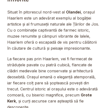
Situat în pitorescul nord-vest al
Olandei
, orașul
Haarlem este un adevărat exemplu al bogăției
artistice și al frumuseții naturale ale Țărilor de Jos.
Cu o combinație captivantă de farmec istoric,
muzee renumite și câmpuri vibrante de lalele,
Haarlem oferă o escapadă de vis pentru călătorii
în căutare de cultură și peisaje impresionante.
La fiecare pas prin Haarlem, vei fi fermecat de
străduțele pavate cu piatră cubică, flancate de
clădiri medievale bine conservate și arhitectură
deosebită. Orașul emană o eleganță atemporală,
iar fiecare colț pare să șoptească povești din
trecut. Centrul istoric al orașului este o adevărată
comoară, cu biserici magnifice, precum
Grote
Kerk
, și curți ascunse care așteaptă să fie
descoperite.