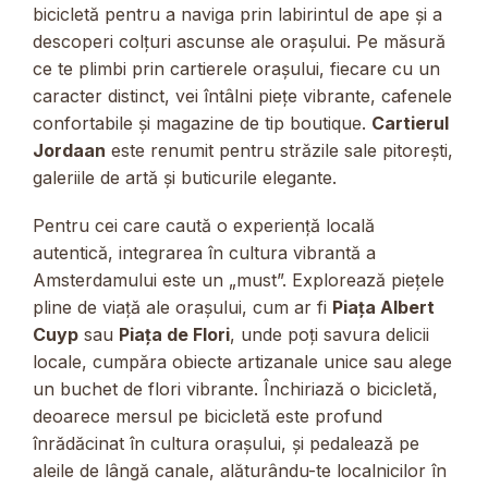
bicicletă pentru a naviga prin labirintul de ape și a
descoperi colțuri ascunse ale orașului. Pe măsură
ce te plimbi prin cartierele orașului, fiecare cu un
caracter distinct, vei întâlni piețe vibrante, cafenele
confortabile și magazine de tip boutique.
Cartierul
Jordaan
este renumit pentru străzile sale pitorești,
galeriile de artă și buticurile elegante.
Pentru cei care caută o experiență locală
autentică, integrarea în cultura vibrantă a
Amsterdamului este un „must”. Explorează piețele
pline de viață ale orașului, cum ar fi
Piața Albert
Cuyp
sau
Piața de Flori
, unde poți savura delicii
locale, cumpăra obiecte artizanale unice sau alege
un buchet de flori vibrante. Închiriază o bicicletă,
deoarece mersul pe bicicletă este profund
înrădăcinat în cultura orașului, și pedalează pe
aleile de lângă canale, alăturându-te localnicilor în