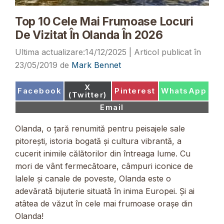
Top 10 Cele Mai Frumoase Locuri
De Vizitat În Olanda În 2026
14/12/2025
23/05/2019
de
Mark Bennet
Share
X
Share
Share
Share
Facebook
Pinterest
WhatsApp
on
(Twitter)
on
on
on
Share
Email
on
Olanda, o țară renumită pentru peisajele sale
pitorești, istoria bogată și cultura vibrantă, a
cucerit inimile călătorilor din întreaga lume. Cu
mori de vânt fermecătoare, câmpuri iconice de
lalele și canale de poveste, Olanda este o
adevărată bijuterie situată în inima Europei. Și ai
atâtea de văzut în cele mai frumoase orașe din
Olanda!