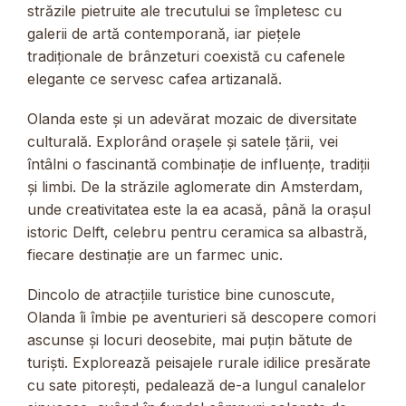
străzile pietruite ale trecutului se împletesc cu
galerii de artă contemporană, iar piețele
tradiționale de brânzeturi coexistă cu cafenele
elegante ce servesc cafea artizanală.
Olanda este și un adevărat mozaic de diversitate
culturală. Explorând orașele și satele țării, vei
întâlni o fascinantă combinație de influențe, tradiții
și limbi. De la străzile aglomerate din Amsterdam,
unde creativitatea este la ea acasă, până la orașul
istoric Delft, celebru pentru ceramica sa albastră,
fiecare destinație are un farmec unic.
Dincolo de atracțiile turistice bine cunoscute,
Olanda îi îmbie pe aventurieri să descopere comori
ascunse și locuri deosebite, mai puțin bătute de
turiști. Explorează peisajele rurale idilice presărate
cu sate pitorești, pedalează de-a lungul canalelor