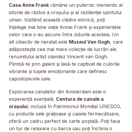
Casa Anne Frank
rămâne un puternic memento al
istoriei de război a orașului și al rezilienței spiritului
uman. Vizitând această clădire istorică, poți
înțelege mai bine viața Annei Frank și experiențele
celor care s-au ascuns între zidurile acesteia. Un
alt obiectiv de neratat este
Muzeul Van Gogh
, care
adăpostește cea mai mare colecție de lucrări ale
renumitului artist olandez Vincent van Gogh.
Plimbă-te prin galerii și lasă-te captivat de culorile
vibrante și tușele emoționante care definesc
capodoperele sale.
Explorarea canalelor din Amsterdam este o
experiență esențială.
Centura de canale a
orașului
, inclusă în Patrimoniul Mondial UNESCO,
cu podurile sale grațioase și casele fermecătoare,
oferă un cadru perfect de carte poștală. Poți face
un tur de relaxare cu barca sau poți închiria o