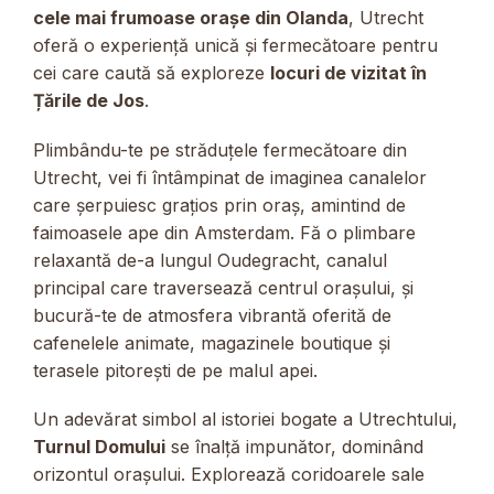
cele mai frumoase orașe din Olanda
, Utrecht
oferă o experiență unică și fermecătoare pentru
cei care caută să exploreze
locuri de vizitat în
Țările de Jos
.
Plimbându-te pe străduțele fermecătoare din
Utrecht, vei fi întâmpinat de imaginea canalelor
care șerpuiesc grațios prin oraș, amintind de
faimoasele ape din Amsterdam. Fă o plimbare
relaxantă de-a lungul Oudegracht, canalul
principal care traversează centrul orașului, și
bucură-te de atmosfera vibrantă oferită de
cafenelele animate, magazinele boutique și
terasele pitorești de pe malul apei.
Un adevărat simbol al istoriei bogate a Utrechtului,
Turnul Domului
se înalță impunător, dominând
orizontul orașului. Explorează coridoarele sale