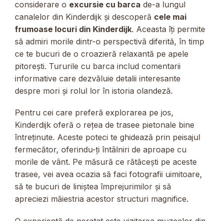
considerare o
excursie cu barca
de-a lungul
canalelor din Kinderdijk și descoperă
cele mai
frumoase locuri din Kinderdijk
. Aceasta îți permite
să admiri morile dintr-o perspectivă diferită, în timp
ce te bucuri de o croazieră relaxantă pe apele
pitorești. Tururile cu barca includ comentarii
informative care dezvăluie detalii interesante
despre mori și rolul lor în istoria olandeză.
Pentru cei care preferă explorarea pe jos,
Kinderdijk oferă o rețea de trasee pietonale bine
întreținute. Aceste poteci te ghidează prin peisajul
fermecător, oferindu-ți întâlniri de aproape cu
morile de vânt. Pe măsură ce rătăcești pe aceste
trasee, vei avea ocazia să faci fotografii uimitoare,
să te bucuri de liniștea împrejurimilor și să
apreciezi măiestria acestor structuri magnifice.
O experiență de neratat este vizitarea muzeelor din