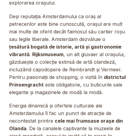
explorarea orașului.
Deși reputația Amsterdamului ca oraș al
petrecerilor este bine cunoscută, orașul are mult
mai multe de oferit decât faimosul său cartier roșu
sau legile liberale. Amsterdam dezvăluie o
țesătură bogată de istorie, artă și gastronomie
vibrantă
.
Rijksmuseum
, un alt giuvaer al orașului,
găzduiește o colecție extinsă de artă olandeză,
incluzând capodopere de Rembrandt și Vermeer.
Pentru pasionații de shopping, o vizită în
districtul
Prinsengracht
este obligatorie, cu buticurile sale
elegante și magazinele de modă la modă.
Energia dinamică și ofertele culturale ale
Amsterdamului îl fac un punct de atracție de
necontestat printre
cele mai frumoase orașe din
Olanda
. De la canalele captivante la muzeele de
clasă mondială, orașul te invită să te pierzi în