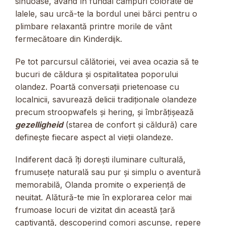
sinuoase, având în fundal câmpuri colorate de
lalele, sau urcă-te la bordul unei bărci pentru o
plimbare relaxantă printre morile de vânt
fermecătoare din Kinderdijk.
Pe tot parcursul călătoriei, vei avea ocazia să te
bucuri de căldura și ospitalitatea poporului
olandez. Poartă conversații prietenoase cu
localnicii, savurează delicii tradiționale olandeze
precum stroopwafels și hering, și îmbrățișează
gezelligheid
(starea de confort și căldură) care
definește fiecare aspect al vieții olandeze.
Indiferent dacă îți dorești iluminare culturală,
frumusețe naturală sau pur și simplu o aventură
memorabilă, Olanda promite o experiență de
neuitat. Alătură-te mie în explorarea celor mai
frumoase locuri de vizitat din această țară
captivantă, descoperind comori ascunse, repere