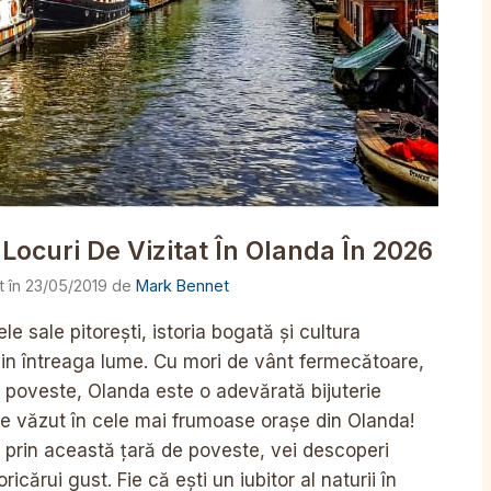
Locuri De Vizitat În Olanda În 2026
23/05/2019
de
Mark Bennet
e sale pitorești, istoria bogată și cultura
r din întreaga lume. Cu mori de vânt fermecătoare,
e poveste, Olanda este o adevărată bijuterie
 de văzut în cele mai frumoase orașe din Olanda!
e prin această țară de poveste, vei descoperi
cărui gust. Fie că ești un iubitor al naturii în