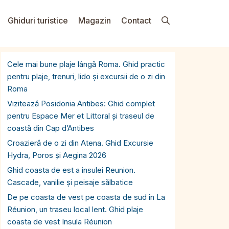
Ghiduri turistice
Magazin
Contact
Cele mai bune plaje lângă Roma. Ghid practic
pentru plaje, trenuri, lido și excursii de o zi din
Roma
Vizitează Posidonia Antibes: Ghid complet
pentru Espace Mer et Littoral și traseul de
coastă din Cap d’Antibes
Croazieră de o zi din Atena. Ghid Excursie
Hydra, Poros și Aegina 2026
Ghid coasta de est a insulei Reunion.
Cascade, vanilie și peisaje sălbatice
De pe coasta de vest pe coasta de sud în La
Réunion, un traseu local lent. Ghid plaje
coasta de vest Insula Réunion