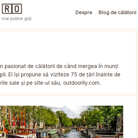
 🇷🇴
Despre
Blog de călătorii
mai puține griji
an pasionat de călătorii de când mergea în munți
l. El își propune să viziteze 75 de țări înainte de
rile sale și pe site-ul său, outdoorily.com.