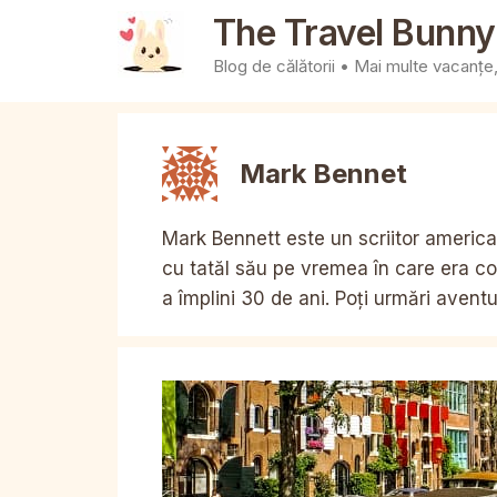
Sari
The Travel Bunny
la
Blog de călătorii • Mai multe vacanțe, 
conținut
Mark Bennet
Mark Bennett este un scriitor americ
cu tatăl său pe vremea în care era copi
a împlini 30 de ani. Poți urmări aventu