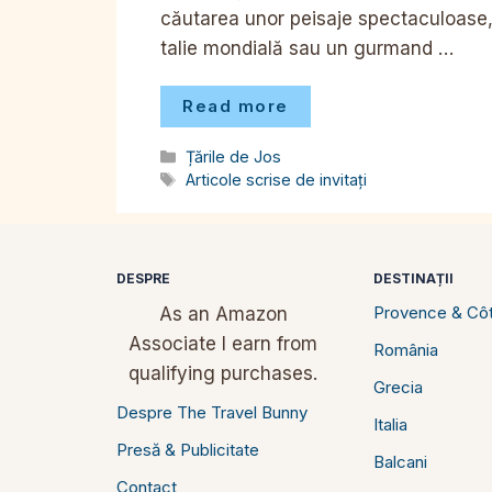
căutarea unor peisaje spectaculoase,
talie mondială sau un gurmand …
Read more
Categorii
Țările de Jos
Etichete
Articole scrise de invitați
DESPRE
DESTINAȚII
Provence & Côt
As an Amazon
Associate I earn from
România
qualifying purchases.
Grecia
Despre The Travel Bunny
Italia
Presă & Publicitate
Balcani
Contact