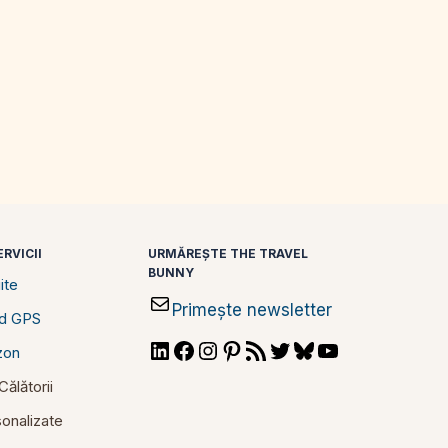
RVICII
URMĂREȘTE THE TRAVEL
BUNNY
ite
Primește newsletter
id GPS
LinkedIn
Facebook
Instagram
Pinterest
RSS
Twitter
Bluesky
YouTube
zon
Feed
ălătorii
rsonalizate