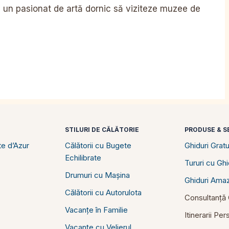
 un pasionat de artă dornic să viziteze muzee de
STILURI DE CĂLĂTORIE
PRODUSE & SE
e d’Azur
Călătorii cu Bugete
Ghiduri Gratu
Echilibrate
Tururi cu Gh
Drumuri cu Mașina
Ghiduri Ama
Călătorii cu Autorulota
Consultanță C
Vacanțe în Familie
Itinerarii Pe
Vacanțe cu Velierul