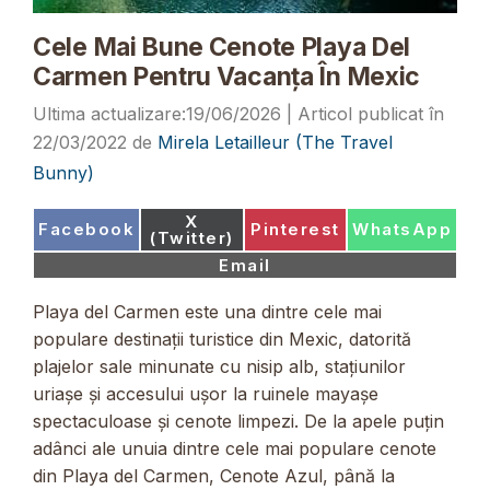
Cele Mai Bune Cenote Playa Del
Carmen Pentru Vacanța În Mexic
19/06/2026
22/03/2022
de
Mirela Letailleur (The Travel
Bunny)
Share
X
Share
Share
Share
Facebook
Pinterest
WhatsApp
on
(Twitter)
on
on
on
Share
Email
on
Playa del Carmen este una dintre cele mai
populare destinații turistice din Mexic, datorită
plajelor sale minunate cu nisip alb, stațiunilor
uriașe și accesului ușor la ruinele mayașe
spectaculoase și cenote limpezi. De la apele puțin
adânci ale unuia dintre cele mai populare cenote
din Playa del Carmen, Cenote Azul, până la