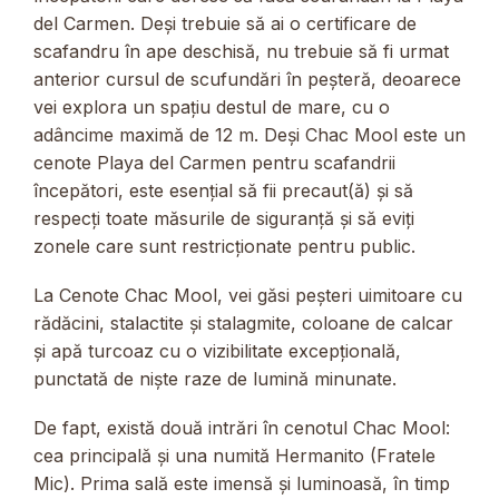
del Carmen. Deși trebuie să ai o certificare de
scafandru în ape deschisă, nu trebuie să fi urmat
anterior cursul de scufundări în peșteră, deoarece
vei explora un spațiu destul de mare, cu o
adâncime maximă de 12 m. Deși Chac Mool este un
cenote Playa del Carmen pentru scafandrii
începători, este esențial să fii precaut(ă) și să
respecți toate măsurile de siguranță și să eviți
zonele care sunt restricționate pentru public.
La Cenote Chac Mool, vei găsi peșteri uimitoare cu
rădăcini, stalactite și stalagmite, coloane de calcar
și apă turcoaz cu o vizibilitate excepțională,
punctată de niște raze de lumină minunate.
De fapt, există două intrări în cenotul Chac Mool:
cea principală și una numită Hermanito (Fratele
Mic). Prima sală este imensă și luminoasă, în timp