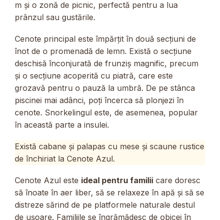
m și o zonă de picnic, perfectă pentru a lua
prânzul sau gustările.
Cenote principal este împărțit în două secțiuni de
înot de o promenadă de lemn. Există o secțiune
deschisă înconjurată de frunziș magnific, precum
și o secțiune acoperită cu piatră, care este
grozavă pentru o pauză la umbră. De pe stânca
piscinei mai adânci, poți încerca să plonjezi în
cenote. Snorkelingul este, de asemenea, popular
în această parte a insulei.
Există cabane și palapas cu mese și scaune rustice
de închiriat la Cenote Azul.
Cenote Azul este
ideal pentru familii
care doresc
să înoate în aer liber, să se relaxeze în apă și să se
distreze sărind de pe platformele naturale destul
de ușoare. Familiile se îngrămădesc de obicei în