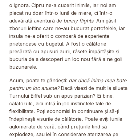
o ignora. Cipru ne-a cucerit inimile, iar noi am
plecat nu doar într-o lună de miere, ci într-o
adevărată aventură de
bunny flights
. Am găsit
zboruri ieftine care ne-au bucurat portofelele, iar
insula ne-a oferit o comoară de experiențe
prietenoase cu bugetul. A fost o călătorie
presărată cu apusuri aurii, râsete împărtășite și
bucuria de a descoperi un loc nou fără a ne goli
buzunarele.
Acum, poate te gândești:
dar dacă inima mea bate
pentru un loc anume?
Dacă visezi de mult la silueta
Turnului Eiffel sub un apus parizian? Ei bine,
călătorule, aici intră în joc instinctele tale de
flexibilitate. Poți economisi în continuare și să-ți
îndeplinești visurile de călătorie. Poate eviți lunile
aglomerate de vară, când prețurile tind să
explodeze, sau iei în considerare aterizarea pe