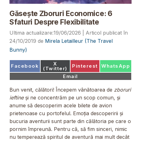
Găsește Zboruri Economice: 6
Sfaturi Despre Flexibilitate
19/06/2026
24/10/2019
de
Mirela Letailleur (The Travel
Bunny)
Share
X
Share
Share
Share
Facebook
Pinterest
WhatsApp
on
(Twitter)
on
on
on
Share
Email
on
Bun venit, călători! Începem vânătoarea de
zboruri
ieftine
și ne concentrăm pe un scop comun, și
anume să descoperim acele bilete de avion
prietenoase cu portofelul. Emoția descoperirii și
bucuria aventurii sunt parte din călătoria pe care o
pornim împreună. Pentru că, să fim sinceri, nimic
nu temperează spiritul de aventură mai mult decât