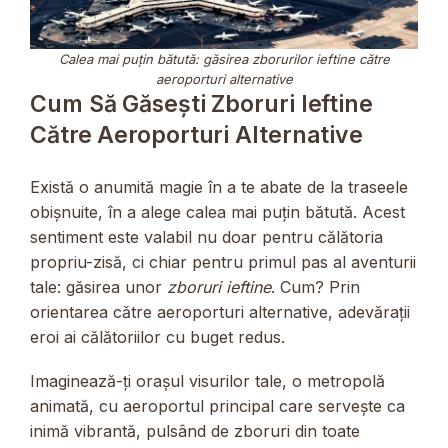
Calea mai puțin bătută: găsirea zborurilor ieftine către
aeroporturi alternative
Cum Să Găsești Zboruri Ieftine
Către Aeroporturi Alternative
Există o anumită magie în a te abate de la traseele
obișnuite, în a alege calea mai puțin bătută. Acest
sentiment este valabil nu doar pentru călătoria
propriu-zisă, ci chiar pentru primul pas al aventurii
tale: găsirea unor
zboruri ieftine
. Cum? Prin
orientarea către aeroporturi alternative, adevărații
eroi ai călătoriilor cu buget redus.
Imaginează-ți orașul visurilor tale, o metropolă
animată, cu aeroportul principal care servește ca
inimă vibrantă, pulsând de zboruri din toate