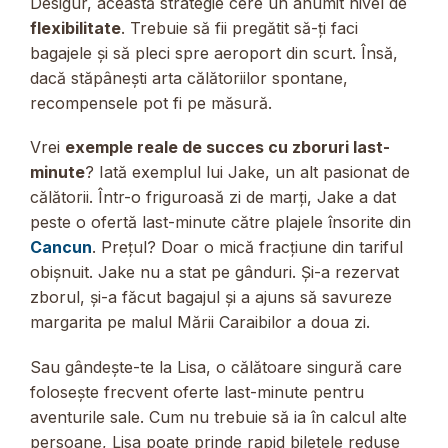
Desigur, această strategie cere un anumit nivel de
flexibilitate
. Trebuie să fii pregătit să-ți faci
bagajele și să pleci spre aeroport din scurt. Însă,
dacă stăpânești arta călătoriilor spontane,
recompensele pot fi pe măsură.
Vrei
exemple reale de succes cu zboruri last-
minute
? Iată exemplul lui Jake, un alt pasionat de
călătorii. Într-o friguroasă zi de marți, Jake a dat
peste o ofertă last-minute către plajele însorite din
Cancun
. Prețul? Doar o mică fracțiune din tariful
obișnuit. Jake nu a stat pe gânduri. Și-a rezervat
zborul, și-a făcut bagajul și a ajuns să savureze
margarita pe malul Mării Caraibilor a doua zi.
Sau gândește-te la Lisa, o călătoare singură care
folosește frecvent oferte last-minute pentru
aventurile sale. Cum nu trebuie să ia în calcul alte
persoane, Lisa poate prinde rapid biletele reduse