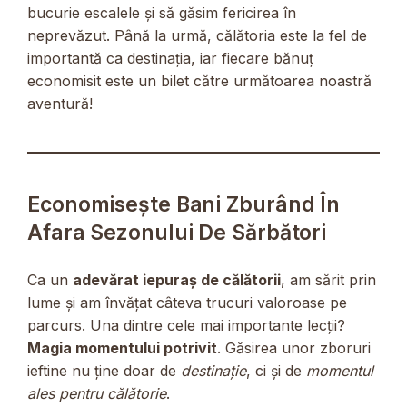
bucurie escalele și să găsim fericirea în
neprevăzut. Până la urmă, călătoria este la fel de
importantă ca destinația, iar fiecare bănuț
economisit este un bilet către următoarea noastră
aventură!
Economisește Bani Zburând În
Afara Sezonului De Sărbători
Ca un
adevărat iepuraș de călătorii
, am sărit prin
lume și am învățat câteva trucuri valoroase pe
parcurs. Una dintre cele mai importante lecții?
Magia momentului potrivit
. Găsirea unor zboruri
ieftine nu ține doar de
destinație
, ci și de
momentul
ales pentru călătorie
.