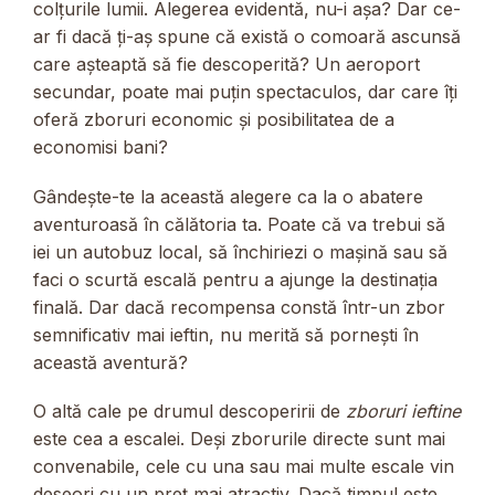
colțurile lumii. Alegerea evidentă, nu-i așa? Dar ce-
ar fi dacă ți-aș spune că există o comoară ascunsă
care așteaptă să fie descoperită? Un aeroport
secundar, poate mai puțin spectaculos, dar care îți
oferă zboruri economic și posibilitatea de a
economisi bani?
Gândește-te la această alegere ca la o abatere
aventuroasă în călătoria ta. Poate că va trebui să
iei un autobuz local, să închiriezi o mașină sau să
faci o scurtă escală pentru a ajunge la destinația
finală. Dar dacă recompensa constă într-un zbor
semnificativ mai ieftin, nu merită să pornești în
această aventură?
O altă cale pe drumul descoperirii de
zboruri ieftine
este cea a escalei. Deși zborurile directe sunt mai
convenabile, cele cu una sau mai multe escale vin
deseori cu un preț mai atractiv. Dacă timpul este