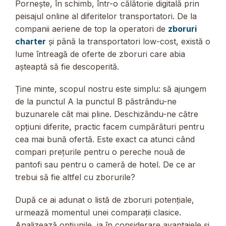
Pornește, în schimb, într-o călătorie digitală prin
peisajul online al diferitelor transportatori. De la
companii aeriene de top la operatori de
zboruri
charter
și până la transportatori low-cost, există o
lume întreagă de oferte de zboruri care abia
așteaptă să fie descoperită.
Ține minte, scopul nostru este simplu: să ajungem
de la punctul A la punctul B păstrându-ne
buzunarele cât mai pline. Deschizându-ne către
opțiuni diferite, practic facem cumpărături pentru
cea mai bună ofertă. Este exact ca atunci când
compari prețurile pentru o pereche nouă de
pantofi sau pentru o cameră de hotel. De ce ar
trebui să fie altfel cu zborurile?
După ce ai adunat o listă de zboruri potențiale,
urmează momentul unei comparații clasice.
Analizează opțiunile, ia în considerare avantajele și