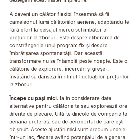
dezlegăm acest mister împreună.
A deveni un călător flexibil înseamnă să fii
cameleonul lumii călătoriilor aeriene, adaptându-te
fără efort la peisajul mereu schimbător al
prețurilor la zboruri. Este despre eliberarea de
constrângerile unui program fix și despre
îmbrățișarea spontaneității. Dar această
transformare nu se întâmplă peste noapte. Este o
călătorie de explorare, încercări și greșeli,
învățând să dansezi în ritmul fluctuațiilor prețurilor
la zboruri.
Începe cu pași mici.
Ia în considerare date
alternative pentru călătoria ta sau explorează ore
diferite de plecare. Uită-te dincolo de compania ta
aeriană preferată sau de aeroportul de care ești
obișnuit. Aceste ajustări mici sunt precum undele
într-un lac, fiecare având potențialul de a genera