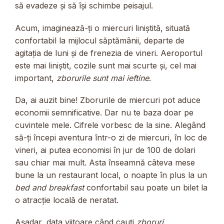
să evadeze și să își schimbe peisajul.
Acum, imaginează-ți o miercuri liniștită, situată
confortabil la mijlocul săptămânii, departe de
agitația de luni și de frenezia de vineri. Aeroportul
este mai liniștit, cozile sunt mai scurte și, cel mai
important,
zborurile sunt mai ieftine
.
Da, ai auzit bine! Zborurile de miercuri pot aduce
economii semnificative. Dar nu te baza doar pe
cuvintele mele. Cifrele vorbesc de la sine. Alegând
să-ți începi aventura într-o zi de miercuri, în loc de
vineri, ai putea economisi în jur de 100 de dolari
sau chiar mai mult. Asta înseamnă câteva mese
bune la un restaurant local, o noapte în plus la un
bed and breakfast
confortabil sau poate un bilet la
o atracție locală de neratat.
Așadar, data viitoare când cauți
zboruri