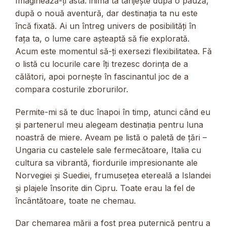
Imaginează-ți asta: inima ta tânjește după o pauză,
după o nouă aventură, dar destinația ta nu este
încă fixată. Ai un întreg univers de posibilități în
fața ta, o lume care așteaptă să fie explorată.
Acum este momentul să-ți exersezi flexibilitatea. Fă
o listă cu locurile care îți trezesc dorința de a
călători, apoi pornește în fascinantul joc de a
compara costurile zborurilor.
Permite-mi să te duc înapoi în timp, atunci când eu
și partenerul meu alegeam destinația pentru luna
noastră de miere. Aveam pe listă o paletă de țări –
Ungaria cu castelele sale fermecătoare, Italia cu
cultura sa vibrantă, fiordurile impresionante ale
Norvegiei și Suediei, frumusețea etereală a Islandei
și plajele însorite din Cipru. Toate erau la fel de
încântătoare, toate ne chemau.
Dar chemarea mării a fost prea puternică pentru a