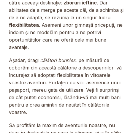
către aceeași destinație:
zboruri ieftine
. Dar
abilitatea de a merge pe aceste căi, de a schimba și
de a ne adapta, se rezumă la un singur lucru:
flexibilitatea
. Asemeni unor gimnaști pricepuți, ne
îndoim și ne modelăm pentru a ne potrivi
oportunităților care ne oferă cele mai bune
avantaje.
Așadar, dragi
călători bunnies
, pe măsură ce
coborâm din această călătorie a descoperirilor, vă
încurajez să adoptați flexibilitatea în viitoarele
voastre aventuri. Purtați-o cu voi, asemenea unui
pașaport, mereu gata de utilizare. Veți fi surprinși
de cât puteți economisi, lăsându-vă mai mulți bani
pentru a crea amintiri de neuitat în călătoriile
voastre.
Să profităm la maxim de aventurile noastre, nu
doar în destinațiile pe care le atingem, ci și în căile