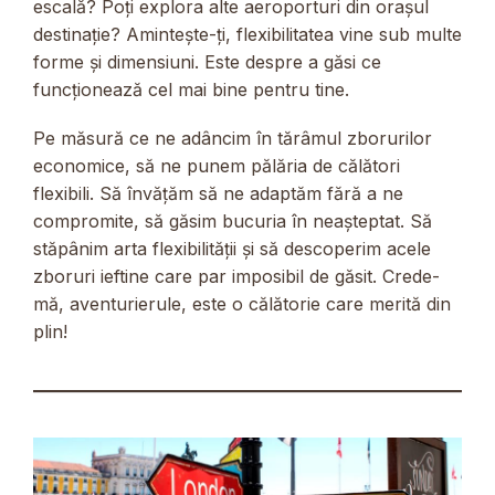
escală? Poți explora alte aeroporturi din orașul
destinație? Amintește-ți, flexibilitatea vine sub multe
forme și dimensiuni. Este despre a găsi ce
funcționează cel mai bine pentru tine.
Pe măsură ce ne adâncim în tărâmul zborurilor
economice, să ne punem pălăria de călători
flexibili. Să învățăm să ne adaptăm fără a ne
compromite, să găsim bucuria în neașteptat. Să
stăpânim arta flexibilității și să descoperim acele
zboruri ieftine care par imposibil de găsit. Crede-
mă, aventurierule, este o călătorie care merită din
plin!