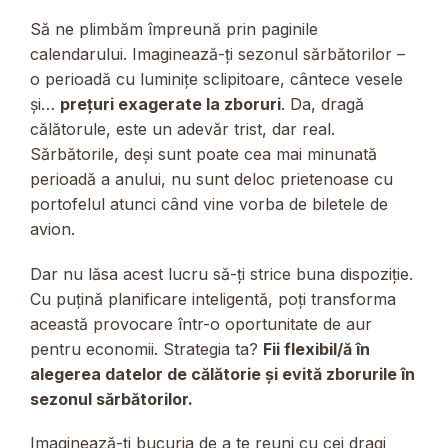
Să ne plimbăm împreună prin paginile
calendarului. Imaginează-ți sezonul sărbătorilor –
o perioadă cu luminițe sclipitoare, cântece vesele
și…
prețuri exagerate la zboruri
. Da, dragă
călătorule, este un adevăr trist, dar real.
Sărbătorile, deși sunt poate cea mai minunată
perioadă a anului, nu sunt deloc prietenoase cu
portofelul atunci când vine vorba de biletele de
avion.
Dar nu lăsa acest lucru să-ți strice buna dispoziție.
Cu puțină planificare inteligentă, poți transforma
această provocare într-o oportunitate de aur
pentru economii. Strategia ta?
Fii flexibil/ă în
alegerea datelor de călătorie și evită zborurile în
sezonul sărbătorilor.
Imaginează-ți bucuria de a te reuni cu cei dragi