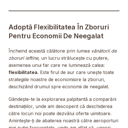
Adoptă Flexibilitatea În Zboruri
Pentru Economii De Neegalat
Încheind această călătorie prin lumea
vânătorii de
zboruri ieftine
, un lucru strălucește cu putere,
asemenea unui far care ne luminează calea:
flexibilitatea
. Este firul de aur care unește toate
strategiile noastre de economisire la zboruri,
deschizând drumul spre economii de neegalat.
Gândește-te la explorarea palpitantă a comparării
destinațiilor, unde am descoperit că deschiderea
către locuri noi poate dezvălui oferte uimitoare.
Amintește-ți de abaterea noastră către aeroporturi
mai puțin frecventate, unde am aflat că, uneori,