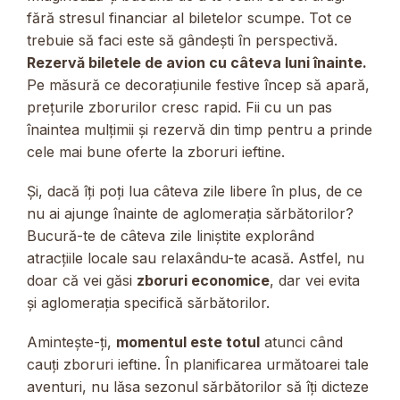
fără stresul financiar al biletelor scumpe. Tot ce
trebuie să faci este să gândești în perspectivă.
Rezervă biletele de avion cu câteva luni înainte.
Pe măsură ce decorațiunile festive încep să apară,
prețurile zborurilor cresc rapid. Fii cu un pas
înaintea mulțimii și rezervă din timp pentru a prinde
cele mai bune oferte la zboruri ieftine.
Și, dacă îți poți lua câteva zile libere în plus, de ce
nu ai ajunge înainte de aglomerația sărbătorilor?
Bucură-te de câteva zile liniștite explorând
atracțiile locale sau relaxându-te acasă. Astfel, nu
doar că vei găsi
zboruri economice
, dar vei evita
și aglomerația specifică sărbătorilor.
Amintește-ți,
momentul este totul
atunci când
cauți zboruri ieftine. În planificarea următoarei tale
aventuri, nu lăsa sezonul sărbătorilor să îți dicteze