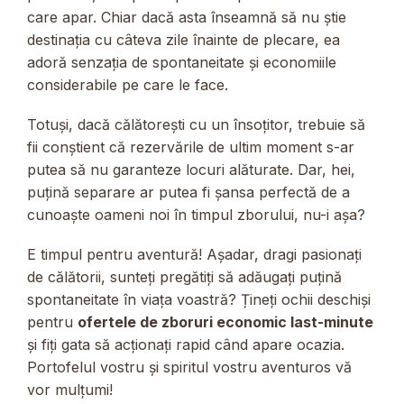
care apar. Chiar dacă asta înseamnă să nu știe
destinația cu câteva zile înainte de plecare, ea
adoră senzația de spontaneitate și economiile
considerabile pe care le face.
Totuși, dacă călătorești cu un însoțitor, trebuie să
fii conștient că rezervările de ultim moment s-ar
putea să nu garanteze locuri alăturate. Dar, hei,
puțină separare ar putea fi șansa perfectă de a
cunoaște oameni noi în timpul zborului, nu-i așa?
E timpul pentru aventură! Așadar, dragi pasionați
de călătorii, sunteți pregătiți să adăugați puțină
spontaneitate în viața voastră? Țineți ochii deschiși
pentru
ofertele de zboruri economic last-minute
și fiți gata să acționați rapid când apare ocazia.
Portofelul vostru și spiritul vostru aventuros vă
vor mulțumi!