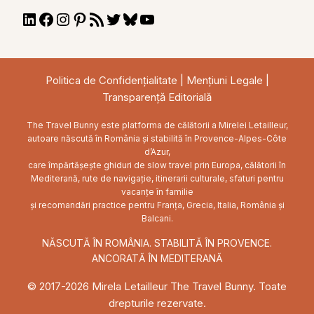
LinkedIn
Facebook
Instagram
Pinterest
RSS
Twitter
Bluesky
YouTube
Feed
Politica de Confidențialitate
|
Mențiuni Legale
|
Transparență Editorială
The Travel Bunny este platforma de călătorii a Mirelei Letailleur,
autoare născută în România și stabilită în Provence-Alpes-Côte
d’Azur,
care împărtășește ghiduri de slow travel prin Europa, călătorii în
Mediterană, rute de navigație, itinerarii culturale, sfaturi pentru
vacanțe în familie
și recomandări practice pentru Franța, Grecia, Italia, România și
Balcani.
NĂSCUTĂ ÎN ROMÂNIA. STABILITĂ ÎN PROVENCE.
ANCORATĂ ÎN MEDITERANĂ
© 2017-2026 Mirela Letailleur The Travel Bunny. Toate
drepturile rezervate.