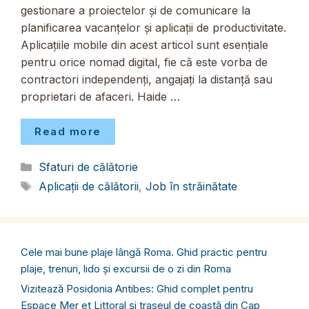
gestionare a proiectelor și de comunicare la
planificarea vacanțelor și aplicații de productivitate.
Aplicațiile mobile din acest articol sunt esențiale
pentru orice nomad digital, fie că este vorba de
contractori independenți, angajați la distanță sau
proprietari de afaceri. Haide …
Read more
Categorii
Sfaturi de călătorie
Etichete
Aplicații de călătorii
,
Job în străinătate
Cele mai bune plaje lângă Roma. Ghid practic pentru
plaje, trenuri, lido și excursii de o zi din Roma
Vizitează Posidonia Antibes: Ghid complet pentru
Espace Mer et Littoral și traseul de coastă din Cap