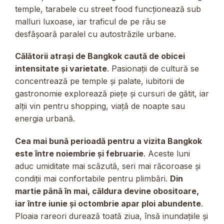
temple, tarabele cu street food funcționează sub
malluri luxoase, iar traficul de pe râu se
desfășoară paralel cu autostrăzile urbane.
Călătorii atrași de Bangkok caută de obicei
intensitate și varietate
. Pasionații de cultură se
concentrează pe temple și palate, iubitorii de
gastronomie explorează piețe și cursuri de gătit, iar
alții vin pentru shopping, viață de noapte sau
energia urbană.
Cea mai bună perioadă pentru a vizita Bangkok
este între noiembrie și februarie
. Aceste luni
aduc umiditate mai scăzută, seri mai răcoroase și
condiții mai confortabile pentru plimbări.
Din
martie până în mai, căldura devine obositoare,
iar între iunie și octombrie apar ploi abundente
.
Ploaia rareori durează toată ziua, însă inundațiile și