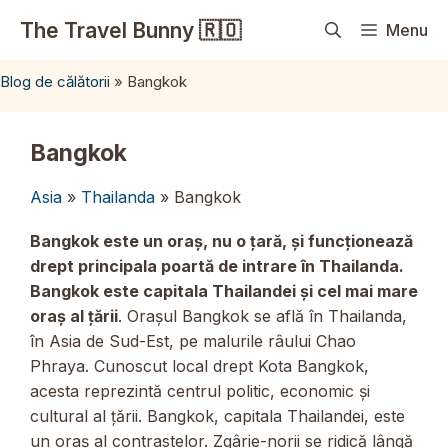
Sari
The Travel Bunny 🇷🇴
Menu
la
conținut
Blog de călătorii
»
Bangkok
Bangkok
Asia
»
Thailanda
» Bangkok
Bangkok este un oraș, nu o țară, și funcționează
drept principala poartă de intrare în Thailanda.
Bangkok este capitala Thailandei și cel mai mare
oraș al țării
. Orașul Bangkok se află în Thailanda,
în Asia de Sud-Est, pe malurile râului Chao
Phraya. Cunoscut local drept Kota Bangkok,
acesta reprezintă centrul politic, economic și
cultural al țării. Bangkok, capitala Thailandei, este
un oraș al contrastelor. Zgârie-norii se ridică lângă