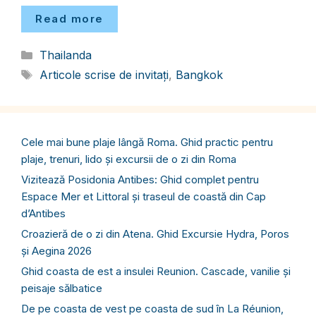
Read more
Categorii
Thailanda
Etichete
Articole scrise de invitați
,
Bangkok
Cele mai bune plaje lângă Roma. Ghid practic pentru
plaje, trenuri, lido și excursii de o zi din Roma
Vizitează Posidonia Antibes: Ghid complet pentru
Espace Mer et Littoral și traseul de coastă din Cap
d’Antibes
Croazieră de o zi din Atena. Ghid Excursie Hydra, Poros
și Aegina 2026
Ghid coasta de est a insulei Reunion. Cascade, vanilie și
peisaje sălbatice
De pe coasta de vest pe coasta de sud în La Réunion,