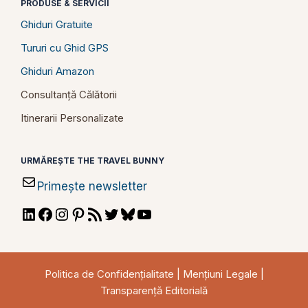
PRODUSE & SERVICII
Ghiduri Gratuite
Tururi cu Ghid GPS
Ghiduri Amazon
Consultanță Călătorii
Itinerarii Personalizate
URMĂREȘTE THE TRAVEL BUNNY
Primește newsletter
LinkedIn
Facebook
Instagram
Pinterest
RSS
Twitter
Bluesky
YouTube
Feed
Politica de Confidențialitate
|
Mențiuni Legale
|
Transparență Editorială