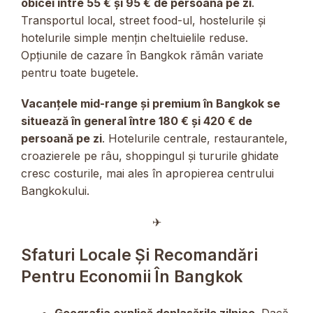
obicei între 55 € și 95 € de persoană pe zi
.
Transportul local, street food-ul, hostelurile și
hotelurile simple mențin cheltuielile reduse.
Opțiunile de cazare în Bangkok rămân variate
pentru toate bugetele.
Vacanțele mid-range și premium în Bangkok se
situează în general între 180 € și 420 € de
persoană pe zi
. Hotelurile centrale, restaurantele,
croazierele pe râu, shoppingul și tururile ghidate
cresc costurile, mai ales în apropierea centrului
Bangkokului.
✈︎
Sfaturi Locale Și Recomandări
Pentru Economii În Bangkok
Geografia explică deplasările zilnice
. Dacă