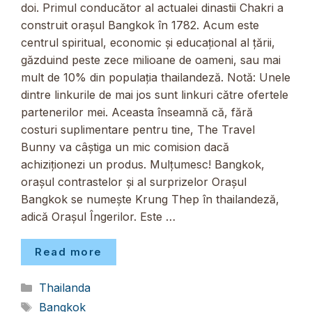
doi. Primul conducător al actualei dinastii Chakri a
construit orașul Bangkok în 1782. Acum este
centrul spiritual, economic și educațional al țării,
găzduind peste zece milioane de oameni, sau mai
mult de 10% din populația thailandeză. Notă: Unele
dintre linkurile de mai jos sunt linkuri către ofertele
partenerilor mei. Aceasta înseamnă că, fără
costuri suplimentare pentru tine, The Travel
Bunny va câștiga un mic comision dacă
achiziționezi un produs. Mulțumesc! Bangkok,
orașul contrastelor și al surprizelor Orașul
Bangkok se numește Krung Thep în thailandeză,
adică Orașul Îngerilor. Este …
Read more
Categorii
Thailanda
Etichete
Bangkok