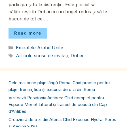
participa și tu la distracție. Este posibil să
călătorești în Dubai cu un buget redus și să te
bucuri de tot ce …
Read more
Categorii
Emiratele Arabe Unite
Etichete
Articole scrise de invitați
,
Dubai
Cele mai bune plaje lângă Roma. Ghid practic pentru
plaje, trenuri, lido și excursii de o zi din Roma
Vizitează Posidonia Antibes: Ghid complet pentru
Espace Mer et Littoral și traseul de coastă din Cap
d’Antibes
Croazieră de o zi din Atena. Ghid Excursie Hydra, Poros
și Aegina 2026