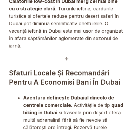
Călătoriile low-cost în Dubai merg cel mai bine
cu o strategie clară
. Tururile ieftine, cardurile
turistice și ofertele reduse pentru desert safari în
Dubai pot diminua semnificativ cheltuielile. O
vacanță ieftină în Dubai este mai ușor de organizat
în afara săptămânilor aglomerate din sezonul de
iarnă.
✈︎
Sfaturi Locale Și Recomandări
Pentru A Economisi Bani În Dubai
Aventura definește Dubaiul dincolo de
centrele comerciale
. Activitățile de tip
quad
biking în Dubai
și traseele prin deșert oferă
multă adrenalină fără să fie nevoie să
călătorești ore întregi. Rezervă turele