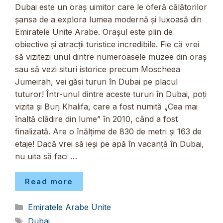
Dubai este un oraș uimitor care le oferă călătorilor
șansa de a explora lumea modernă și luxoasă din
Emiratele Unite Arabe. Orașul este plin de
obiective și atracții turistice incredibile. Fie că vrei
să vizitezi unul dintre numeroasele muzee din oraș
sau să vezi situri istorice precum Moscheea
Jumeirah, vei găsi tururi în Dubai pe placul
tuturor! Într-unul dintre aceste tururi în Dubai, poți
vizita și Burj Khalifa, care a fost numită „Cea mai
înaltă clădire din lume” în 2010, când a fost
finalizată. Are o înălțime de 830 de metri și 163 de
etaje! Dacă vrei să ieși pe apă în vacanță în Dubai,
nu uita să faci …
Read more
Categorii
Emiratele Arabe Unite
Etichete
Dubai