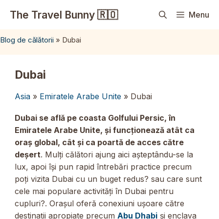
Sari
The Travel Bunny 🇷🇴
Menu
la
conținut
Blog de călătorii
»
Dubai
Dubai
Asia
»
Emiratele Arabe Unite
» Dubai
Dubai se află pe coasta Golfului Persic, în
Emiratele Arabe Unite, și funcționează atât ca
oraș global, cât și ca poartă de acces către
deșert
. Mulți călători ajung aici așteptându-se la
lux, apoi își pun rapid întrebări practice precum
poți vizita Dubai cu un buget redus? sau care sunt
cele mai populare activități în Dubai pentru
cupluri?. Orașul oferă conexiuni ușoare către
destinații apropiate precum
Abu Dhabi
și enclava