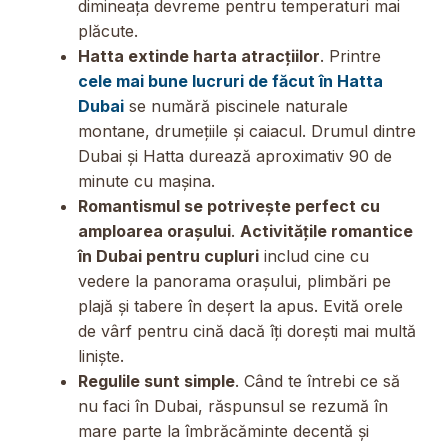
dimineața devreme pentru temperaturi mai
plăcute.
Hatta extinde harta atracțiilor
. Printre
cele mai bune lucruri de făcut în Hatta
Dubai
se numără piscinele naturale
montane, drumețiile și caiacul. Drumul dintre
Dubai și Hatta durează aproximativ 90 de
minute cu mașina.
Romantismul se potrivește perfect cu
amploarea orașului
.
Activitățile romantice
în Dubai pentru cupluri
includ cine cu
vedere la panorama orașului, plimbări pe
plajă și tabere în deșert la apus. Evită orele
de vârf pentru cină dacă îți dorești mai multă
liniște.
Regulile sunt simple
. Când te întrebi ce să
nu faci în Dubai, răspunsul se rezumă în
mare parte la îmbrăcăminte decentă și