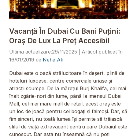
Vacanță În Dubai Cu Bani Puțini:
Oraș De Lux La Preț Accesibil
29/11/2025
16/01/2019
de
Neha Ali
Dubai este o oază strălucitoare în deșert, plină de
hoteluri luxoase, centre comerciale uriașe și
atracții scumpe. De la mărețul Burj Khalifa, cel mai
înalt zgârie-nori din lume, până la imensul Dubai
Mall, cel mai mare mall de retail, acest oraș este
un loc de joacă pentru cei bogați și faimoși. Dar, să
fim sinceri, nu toată lumea își permite să trăiască
stilul de viață extravagant pentru care Dubaiul este
cunoscut. Dar asta nu înseamnă că nu poți