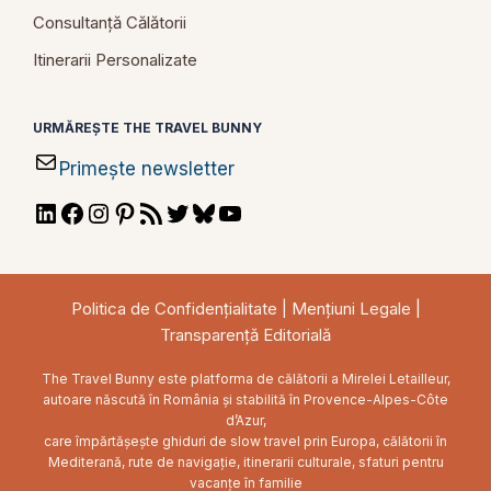
Consultanță Călătorii
Itinerarii Personalizate
URMĂREȘTE THE TRAVEL BUNNY
Primește newsletter
LinkedIn
Facebook
Instagram
Pinterest
RSS
Twitter
Bluesky
YouTube
Feed
Politica de Confidențialitate
|
Mențiuni Legale
|
Transparență Editorială
The Travel Bunny este platforma de călătorii a Mirelei Letailleur,
autoare născută în România și stabilită în Provence-Alpes-Côte
d’Azur,
care împărtășește ghiduri de slow travel prin Europa, călătorii în
Mediterană, rute de navigație, itinerarii culturale, sfaturi pentru
vacanțe în familie