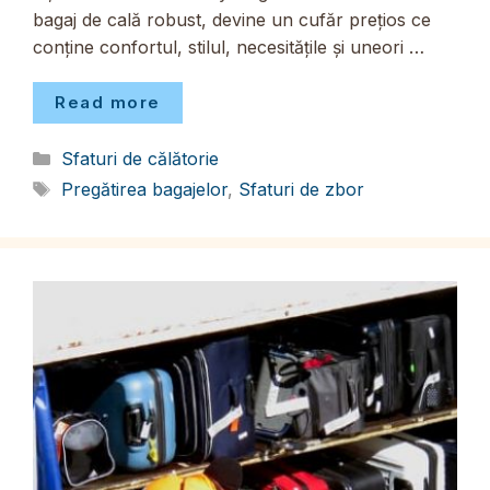
bagaj de cală robust, devine un cufăr prețios ce
conține confortul, stilul, necesitățile și uneori …
Read more
Categorii
Sfaturi de călătorie
Etichete
Pregătirea bagajelor
,
Sfaturi de zbor