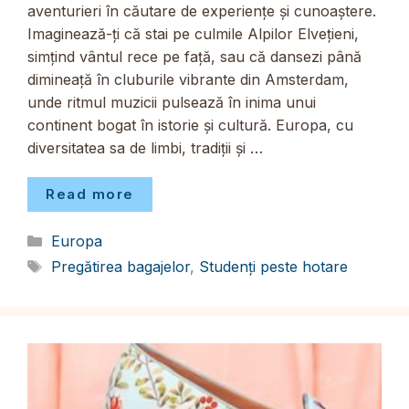
aventurieri în căutare de experiențe și cunoaștere.
Imaginează-ți că stai pe culmile Alpilor Elvețieni,
simțind vântul rece pe față, sau că dansezi până
dimineață în cluburile vibrante din Amsterdam,
unde ritmul muzicii pulsează în inima unui
continent bogat în istorie și cultură. Europa, cu
diversitatea sa de limbi, tradiții și …
Read more
Categorii
Europa
Etichete
Pregătirea bagajelor
,
Studenți peste hotare