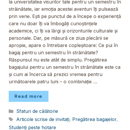
la universitatea visurilor tale pentru un semestru în
străinătate, iar emoția acestei aventuri îți pulsează
prin vene. Ești pe punctul de a începe o experiență
care nu doar îți va îmbogăți cunoștințele
academice, ci îți va lărgi și orizonturile culturale și
personale. Dar, pe măsură ce ziua plecării se
apropie, apare o întrebare copleșitoare: Ce pui în
bagaj pentru un semestru în străinătate?
Răspunsul nu este atât de simplu. Pregătirea
bagajului pentru un semestru în străinătate este ca
și cum ai încerca să prezici vremea pentru
următoarele patru luni – o combinație …
Read more
Categorii
Sfaturi de călătorie
Etichete
Articole scrise de invitați
,
Pregătirea bagajelor
,
Studenți peste hotare