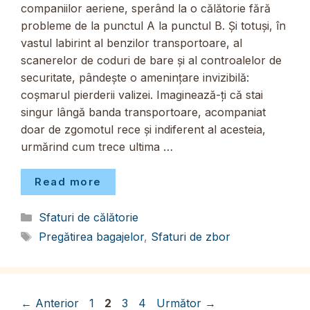
companiilor aeriene, sperând la o călătorie fără
probleme de la punctul A la punctul B. Și totuși, în
vastul labirint al benzilor transportoare, al
scanerelor de coduri de bare și al controalelor de
securitate, pândește o amenințare invizibilă:
coșmarul pierderii valizei. Imaginează-ți că stai
singur lângă banda transportoare, acompaniat
doar de zgomotul rece și indiferent al acesteia,
urmărind cum trece ultima …
Read more
Categorii
Sfaturi de călătorie
Etichete
Pregătirea bagajelor
,
Sfaturi de zbor
Pagina
Pagina
Pagina
Pagina
←
Anterior
1
2
3
4
Următor
→