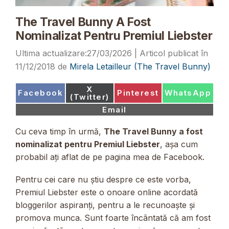
The Travel Bunny A Fost
Nominalizat Pentru Premiul Liebster
27/03/2026
11/12/2018
de
Mirela Letailleur (The Travel Bunny)
Share
X
Share
Share
Share
Facebook
Pinterest
WhatsApp
on
(Twitter)
on
on
on
Share
Email
on
Cu ceva timp în urmă,
The Travel Bunny a fost
nominalizat pentru Premiul Liebster
, așa cum
probabil ați aflat de pe pagina mea de Facebook.
Pentru cei care nu știu despre ce este vorba,
Premiul Liebster este o onoare online acordată
bloggerilor aspiranți, pentru a le recunoaște și
promova munca. Sunt foarte încântată că am fost