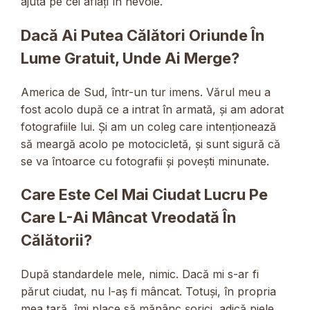
ajuta pe cei aflați în nevoie.
Dacă Ai Putea Călători Oriunde În
Lume Gratuit, Unde Ai Merge?
America de Sud, într-un tur imens. Vărul meu a
fost acolo după ce a intrat în armată, și am adorat
fotografiile lui. Și am un coleg care intenționează
să meargă acolo pe motocicletă, și sunt sigură că
se va întoarce cu fotografii și povești minunate.
Care Este Cel Mai Ciudat Lucru Pe
Care L-Ai Mâncat Vreodată În
Călătorii?
După standardele mele, nimic. Dacă mi s-ar fi
părut ciudat, nu l-aș fi mâncat. Totuși, în propria
mea țară, îmi place să mănânc șorici, adică piele