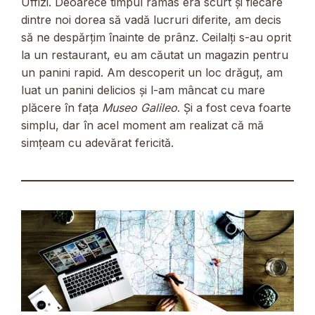
Uffizi. Deoarece timpul rămas era scurt și fiecare
dintre noi dorea să vadă lucruri diferite, am decis
să ne despărțim înainte de prânz. Ceilalți s-au oprit
la un restaurant, eu am căutat un magazin pentru
un panini rapid. Am descoperit un loc drăguț, am
luat un panini delicios și l-am mâncat cu mare
plăcere în fața
Museo Galileo
. Și a fost ceva foarte
simplu, dar în acel moment am realizat că mă
simțeam cu adevărat fericită.