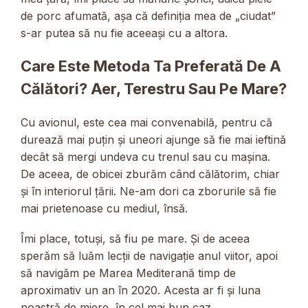
de porc afumată, așa că definiția mea de „ciudat”
s-ar putea să nu fie aceeași cu a altora.
Care Este Metoda Ta Preferată De A
Călători? Aer, Terestru Sau Pe Mare?
Cu avionul, este cea mai convenabilă, pentru că
durează mai puțin și uneori ajunge să fie mai ieftină
decât să mergi undeva cu trenul sau cu mașina.
De aceea, de obicei zburăm când călătorim, chiar
și în interiorul țării. Ne-am dori ca zborurile să fie
mai prietenoase cu mediul, însă.
Îmi place, totuși, să fiu pe mare. Și de aceea
sperăm să luăm lecții de navigație anul viitor, apoi
să navigăm pe Marea Mediterană timp de
aproximativ un an în 2020. Acesta ar fi și luna
noastră de miere, în cel mai bun caz.