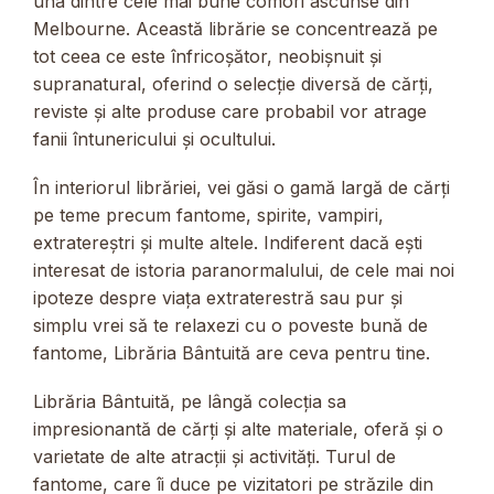
una dintre cele mai bune comori ascunse din
Melbourne. Această librărie se concentrează pe
tot ceea ce este înfricoșător, neobișnuit și
supranatural, oferind o selecție diversă de cărți,
reviste și alte produse care probabil vor atrage
fanii întunericului și ocultului.
În interiorul librăriei, vei găsi o gamă largă de cărți
pe teme precum fantome, spirite, vampiri,
extratereștri și multe altele. Indiferent dacă ești
interesat de istoria paranormalului, de cele mai noi
ipoteze despre viața extraterestră sau pur și
simplu vrei să te relaxezi cu o poveste bună de
fantome, Librăria Bântuită are ceva pentru tine.
Librăria Bântuită, pe lângă colecția sa
impresionantă de cărți și alte materiale, oferă și o
varietate de alte atracții și activități. Turul de
fantome, care îi duce pe vizitatori pe străzile din