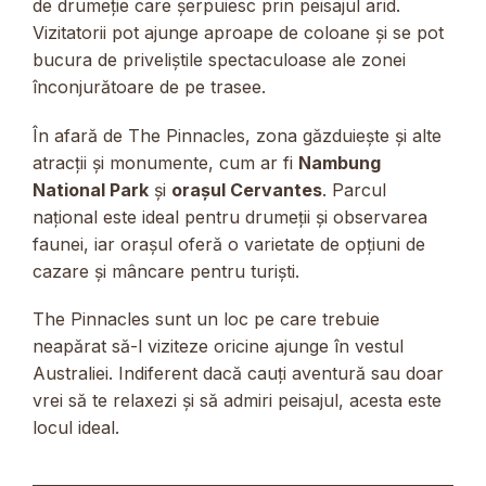
de drumeție care șerpuiesc prin peisajul arid.
Vizitatorii pot ajunge aproape de coloane și se pot
bucura de priveliștile spectaculoase ale zonei
înconjurătoare de pe trasee.
În afară de The Pinnacles, zona găzduiește și alte
atracții și monumente, cum ar fi
Nambung
National Park
și
orașul Cervantes
. Parcul
național este ideal pentru drumeții și observarea
faunei, iar orașul oferă o varietate de opțiuni de
cazare și mâncare pentru turiști.
The Pinnacles sunt un loc pe care trebuie
neapărat să-l viziteze oricine ajunge în vestul
Australiei. Indiferent dacă cauți aventură sau doar
vrei să te relaxezi și să admiri peisajul, acesta este
locul ideal.