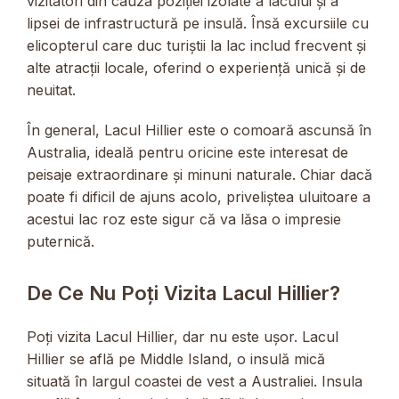
vizitatori din cauza poziției izolate a lacului și a
lipsei de infrastructură pe insulă. Însă excursiile cu
elicopterul care duc turiștii la lac includ frecvent și
alte atracții locale, oferind o experiență unică și de
neuitat.
În general, Lacul Hillier este o comoară ascunsă în
Australia, ideală pentru oricine este interesat de
peisaje extraordinare și minuni naturale. Chiar dacă
poate fi dificil de ajuns acolo, priveliștea uluitoare a
acestui lac roz este sigur că va lăsa o impresie
puternică.
De Ce Nu Poți Vizita Lacul Hillier?
Poți vizita Lacul Hillier, dar nu este ușor. Lacul
Hillier se află pe Middle Island, o insulă mică
situată în largul coastei de vest a Australiei. Insula