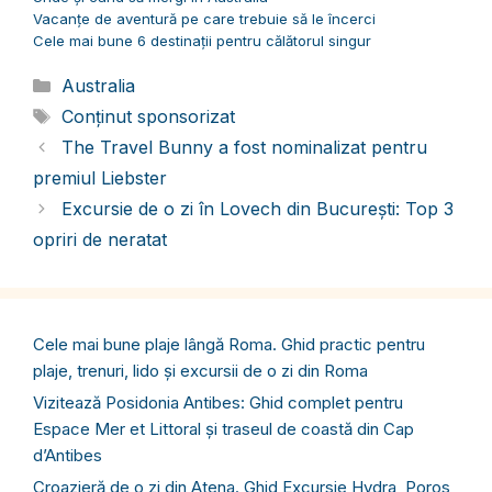
Vacanțe de aventură pe care trebuie să le încerci
Cele mai bune 6 destinații pentru călătorul singur
Categorii
Australia
Etichete
Conținut sponsorizat
The Travel Bunny a fost nominalizat pentru
premiul Liebster
Excursie de o zi în Lovech din București: Top 3
opriri de neratat
Cele mai bune plaje lângă Roma. Ghid practic pentru
plaje, trenuri, lido și excursii de o zi din Roma
Vizitează Posidonia Antibes: Ghid complet pentru
Espace Mer et Littoral și traseul de coastă din Cap
d’Antibes
Croazieră de o zi din Atena. Ghid Excursie Hydra, Poros