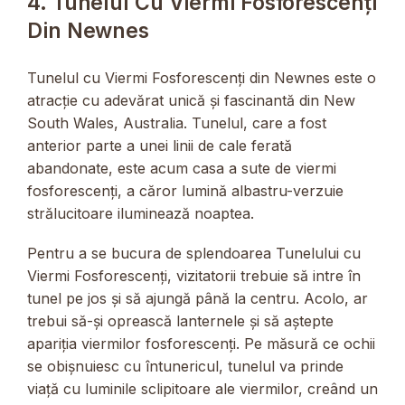
4. Tunelul Cu Viermi Fosforescenți
Din Newnes
Tunelul cu Viermi Fosforescenți din Newnes este o
atracție cu adevărat unică și fascinantă din New
South Wales, Australia. Tunelul, care a fost
anterior parte a unei linii de cale ferată
abandonate, este acum casa a sute de viermi
fosforescenți, a căror lumină albastru-verzuie
strălucitoare iluminează noaptea.
Pentru a se bucura de splendoarea Tunelului cu
Viermi Fosforescenți, vizitatorii trebuie să intre în
tunel pe jos și să ajungă până la centru. Acolo, ar
trebui să-și oprească lanternele și să aștepte
apariția viermilor fosforescenți. Pe măsură ce ochii
se obișnuiesc cu întunericul, tunelul va prinde
viață cu luminile sclipitoare ale viermilor, creând un