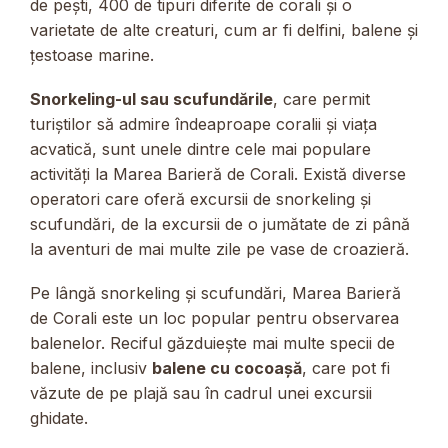
de pești, 400 de tipuri diferite de corali și o
varietate de alte creaturi, cum ar fi delfini, balene și
țestoase marine.
Snorkeling-ul sau scufundările
, care permit
turiștilor să admire îndeaproape coralii și viața
acvatică, sunt unele dintre cele mai populare
activități la Marea Barieră de Corali. Există diverse
operatori care oferă excursii de snorkeling și
scufundări, de la excursii de o jumătate de zi până
la aventuri de mai multe zile pe vase de croazieră.
Pe lângă snorkeling și scufundări, Marea Barieră
de Corali este un loc popular pentru observarea
balenelor. Reciful găzduiește mai multe specii de
balene, inclusiv
balene cu cocoașă
, care pot fi
văzute de pe plajă sau în cadrul unei excursii
ghidate.