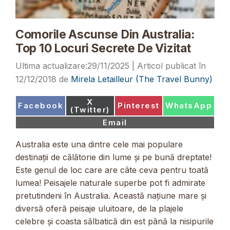
Comorile Ascunse Din Australia:
Top 10 Locuri Secrete De Vizitat
29/11/2025
12/12/2018
de
Mirela Letailleur (The Travel Bunny)
Share
X
Share
Share
Share
Facebook
Pinterest
WhatsApp
on
(Twitter)
on
on
on
Share
Email
on
Australia este una dintre cele mai populare
destinații de călătorie din lume și pe bună dreptate!
Este genul de loc care are câte ceva pentru toată
lumea! Peisajele naturale superbe pot fi admirate
pretutindeni în Australia. Această națiune mare și
diversă oferă peisaje uluitoare, de la plajele
celebre și coasta sălbatică din est până la nisipurile