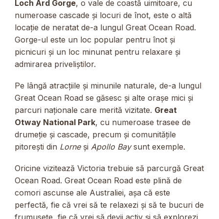
Loch Ard Gorge
, o vale de coastă uimitoare, cu
numeroase cascade și locuri de înot, este o altă
locație de neratat de-a lungul Great Ocean Road.
Gorge-ul este un loc popular pentru înot și
picnicuri și un loc minunat pentru relaxare și
admirarea priveliștilor.
Pe lângă atracțiile și minunile naturale, de-a lungul
Great Ocean Road se găsesc și alte orașe mici și
parcuri naționale care merită vizitate.
Great
Otway National Park
, cu numeroase trasee de
drumeție și cascade, precum și comunitățile
pitorești din
Lorne
și
Apollo Bay
sunt exemple.
Oricine vizitează Victoria trebuie să parcurgă Great
Ocean Road. Great Ocean Road este plină de
comori ascunse ale Australiei, așa că este
perfectă, fie că vrei să te relaxezi și să te bucuri de
frumusețe, fie că vrei să devii activ și să explorezi