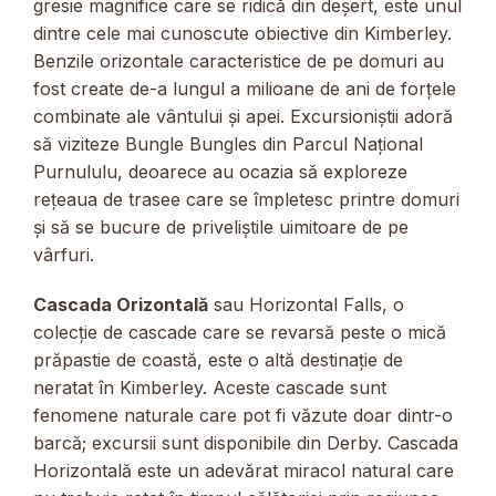
gresie magnifice care se ridică din deșert, este unul
dintre cele mai cunoscute obiective din Kimberley.
Benzile orizontale caracteristice de pe domuri au
fost create de-a lungul a milioane de ani de forțele
combinate ale vântului și apei. Excursioniștii adoră
să viziteze Bungle Bungles din Parcul Național
Purnululu, deoarece au ocazia să exploreze
rețeaua de trasee care se împletesc printre domuri
și să se bucure de priveliștile uimitoare de pe
vârfuri.
Cascada Orizontală
sau Horizontal Falls, o
colecție de cascade care se revarsă peste o mică
prăpastie de coastă, este o altă destinație de
neratat în Kimberley. Aceste cascade sunt
fenomene naturale care pot fi văzute doar dintr-o
barcă; excursii sunt disponibile din Derby. Cascada
Horizontală este un adevărat miracol natural care