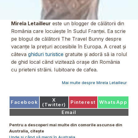
Mirela Letailleur
este un blogger de călătorii din
România care locuiește în Sudul Franței. Ea scrie
pe blogul de călătorii The Travel Bunny despre
vacanțe la prețuri accesibile în Europa. A creat și
câteva
ghiduri turistice
gratuite și adoră să ia rolul
de ghid local când vizitează orașe din România
cu prieteni străini. Iubitoare de cafea.
Mai multe despre Mirela Letailleur
Share
X
Share
Share
Share
Facebook
Pinterest
WhatsApp
on
(Twitter)
on
on
on
Share
Email
on
Pentru a descoperi mai multe din comorile ascunse din
Australia, citește
Unde și când să mergi în Australia