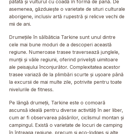
pătată și vulturul cu coadă în formă de pană. De
asemenea, găzduiește o varietate de situri culturale
aborigene, inclusiv artă rupestră și relicve vechi de
mii de ani.
Drumețiile în sălbăticia Tarkine sunt unul dintre
cele mai bune moduri de a descoperi această
regiune. Numeroase trasee traversează junglele,
munții și văile regiunii, oferind priveliști uimitoare
ale peisajului înconjurător. Complexitatea acestor
trasee variază de la plimbări scurte și ușoare până
la excursii de mai multe zile, potrivite pentru toate
nivelurile de fitness.
Pe lângă drumeții, Tarkine este o comoară
ascunsă ideală pentru diverse activități în aer liber,
cum ar fi observarea păsărilor, ciclismul montan și
campingul. Există o varietate de locuri de camping
în întreaga regiune, precum și eco-lodges și alte