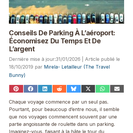
Conseils De Parking À L’aéroport:
Économisez Du Temps Et De
L’argent
31/01/2026
18/10/2019
par
Mirela- Letailleur (The Travel
Bunny)
Share
Share
Share
Share
Share
Share
Share
Share
on
on
on
on
on
on
on
on
Pinterest
Facebook
LinkedIn
Reddit
Bluesky
X
WhatsApp
Email
Chaque voyage commence par un seul pas.
(Twitter)
Pourtant, pour beaucoup d’entre nous, il semble
que nos voyages commencent souvent par une
partie angoissante de roulette dans un parking.
Imaginez-vous, faisant à la hâte le tour du