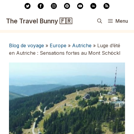
Aller
au
contenu
The Travel Bunny 🇫🇷
Menu
Blog de voyage
»
Europe
»
Autriche
»
Luge d’été
en Autriche : Sensations fortes au Mont Schöckl