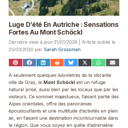
Luge D’été En Autriche : Sensations
Fortes Au Mont Schöckl
31/01/2026
23/03/2020
par
Sarah Grossman
Share
Share
Share
Share
Share
Share
Share
Share
on
on
on
on
on
on
on
on
Pinterest
Facebook
LinkedIn
Reddit
Bluesky
X
WhatsApp
Email
À seulement quelques kilomètres de la vibrante
(Twitter)
ville de Graz, le
Mont Schöckl
est un refuge
naturel prisé, aussi bien par les locaux que par les
visiteurs. Ce sommet majestueux, faisant partie des
Alpes orientales, offre des panoramas
époustouflants et une multitude d’activités en plein
air, en faisant une destination incontournable dans
la région. Que vous soyez en quête d’adrénaline