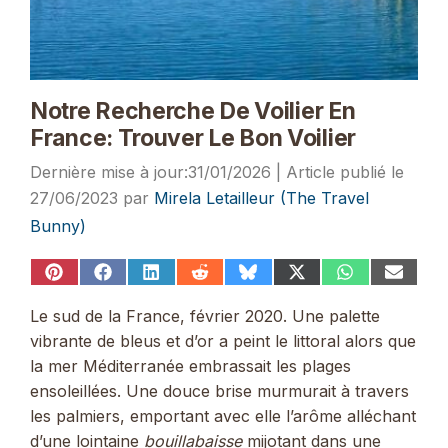
Notre Recherche De Voilier En
France: Trouver Le Bon Voilier
31/01/2026
27/06/2023
par
Mirela Letailleur (The Travel
Bunny)
Share
Share
Share
Share
Share
Share
Share
Share
on
on
on
on
on
on
on
on
Pinterest
Facebook
LinkedIn
Reddit
Bluesky
X
WhatsApp
Email
Le sud de la France, février 2020. Une palette
(Twitter)
vibrante de bleus et d’or a peint le littoral alors que
la mer Méditerranée embrassait les plages
ensoleillées. Une douce brise murmurait à travers
les palmiers, emportant avec elle l’arôme alléchant
d’une lointaine
bouillabaisse
mijotant dans une