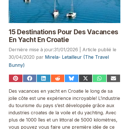
15 Destinations Pour Des Vacances
En Yacht En Croatie
31/01/2026
30/04/2020
par
Mirela- Letailleur (The Travel
Bunny)
Share
Share
Share
Share
Share
Share
Share
Share
on
on
on
on
on
on
on
on
Pinterest
Facebook
LinkedIn
Reddit
Bluesky
X
WhatsApp
Email
Des vacances en yacht en Croatie le long de sa
(Twitter)
jolie côte est une expérience incroyable! L’industrie
du tourisme du pays s’est développée grâce aux
industries croates de la voile et du yachting. Avec
plus de 1000 îles et un littoral de 5000 kilomètres,
vous pouvez vous faire une première idée de ce