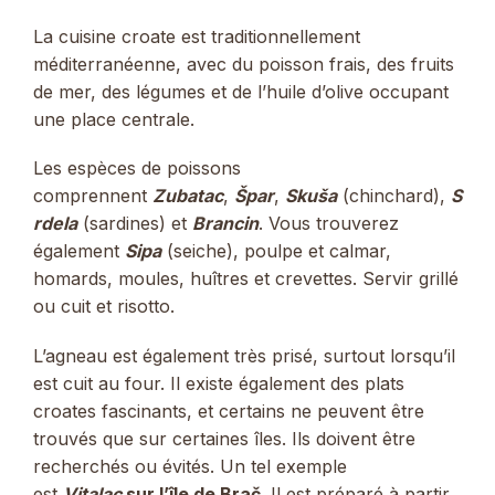
La cuisine croate est traditionnellement
méditerranéenne, avec du poisson frais, des fruits
de mer, des légumes et de l’huile d’olive occupant
une place centrale.
Les espèces de poissons
comprennent
Zubatac
,
Špar
,
Skuša
(chinchard),
S
rdela
(sardines) et
Brancin
. Vous trouverez
également
Sipa
(seiche), poulpe et calmar,
homards, moules, huîtres et crevettes. Servir grillé
ou cuit et risotto.
L’agneau est également très prisé, surtout lorsqu’il
est cuit au four. Il existe également des plats
croates fascinants, et certains ne peuvent être
trouvés que sur certaines îles. Ils doivent être
recherchés ou évités. Un tel exemple
est
Vitalac
sur l’île de Brač
. Il est préparé à partir