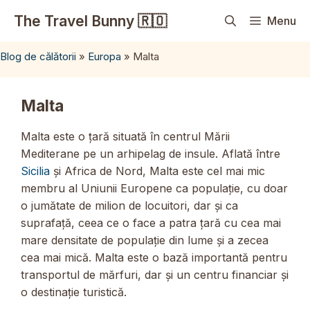
Sari
The Travel Bunny 🇷🇴
Menu
la
conținut
Blog de călătorii
»
Europa
»
Malta
Malta
Malta este o țară situată în centrul Mării
Mediterane pe un arhipelag de insule. Aflată între
Sicilia
și Africa de Nord, Malta este cel mai mic
membru al Uniunii Europene ca populație, cu doar
o jumătate de milion de locuitori, dar și ca
suprafață, ceea ce o face a patra țară cu cea mai
mare densitate de populație din lume și a zecea
cea mai mică. Malta este o bază importantă pentru
transportul de mărfuri, dar și un centru financiar și
o destinație turistică.