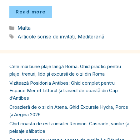
Read more
Categorii
Malta
Etichete
Articole scrise de invitați
,
Mediterană
Cele mai bune plaje lângă Roma. Ghid practic pentru
plaje, trenuri, lido și excursii de o zi din Roma
Vizitează Posidonia Antibes: Ghid complet pentru
Espace Mer et Littoral și traseul de coastă din Cap
d’Antibes
Croazieră de o zi din Atena. Ghid Excursie Hydra, Poros
și Aegina 2026
Ghid coasta de est a insulei Reunion. Cascade, vanilie și
peisaje sălbatice