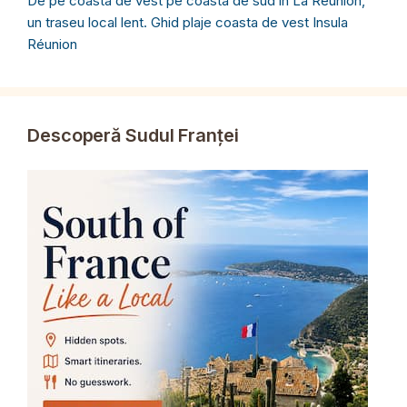
De pe coasta de vest pe coasta de sud în La Réunion,
un traseu local lent. Ghid plaje coasta de vest Insula
Réunion
Descoperă Sudul Franței