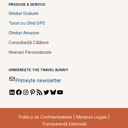
PRODUSE & SERVICII
Ghiduri Gratuite
Tururi cu Ghid GPS
Ghiduri Amazon
Consultanță Călătorii
Itinerarii Personalizate
URMĂREȘTE THE TRAVEL BUNNY
Primește newsletter
LinkedIn
Facebook
Instagram
Pinterest
RSS
Twitter
Bluesky
YouTube
Feed
Politica de Confidențialitate
|
Mențiuni Legale
|
Transparență Editorială