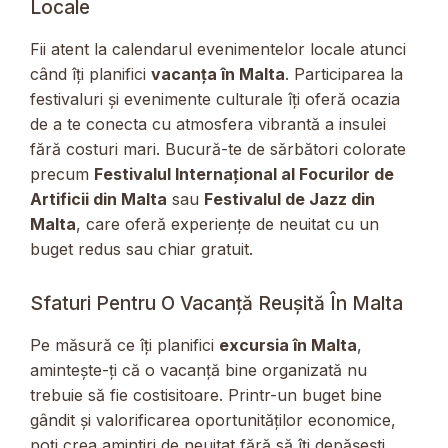
Locale
Fii atent la calendarul evenimentelor locale atunci
când îți planifici
vacanța în Malta
. Participarea la
festivaluri și evenimente culturale îți oferă ocazia
de a te conecta cu atmosfera vibrantă a insulei
fără costuri mari. Bucură-te de sărbători colorate
precum
Festivalul Internațional al Focurilor de
Artificii din Malta
sau
Festivalul de Jazz din
Malta
, care oferă experiențe de neuitat cu un
buget redus sau chiar gratuit.
Sfaturi Pentru O Vacanță Reușită În Malta
Pe măsură ce îți planifici
excursia în Malta
,
amintește-ți că o vacanță bine organizată nu
trebuie să fie costisitoare. Printr-un buget bine
gândit și valorificarea oportunităților economice,
poți crea amintiri de neuitat fără să îți depășești