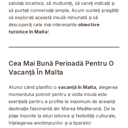
salutați localnicii, să mulțumiți, să cereți indicații și
să purtați conversații simple. Acum sunteți pregătiți
să explorați această insulă minunată și să
descoperiți cele mai interesante
obiective
turistice în Malta
!
Cea Mai Bună Perioadă Pentru O
Vacanță În Malta
Atunci când planifici o
vacanță în Malta
, alegerea
momentului potrivit pentru a vizita insula este
esențială pentru a profita la maximum de această
destinație fascinantă din Marea Mediterană. De la
plaje însorite la situri istorice și festivități culturale,
înțelegerea anotimpurilor și a tiparelor