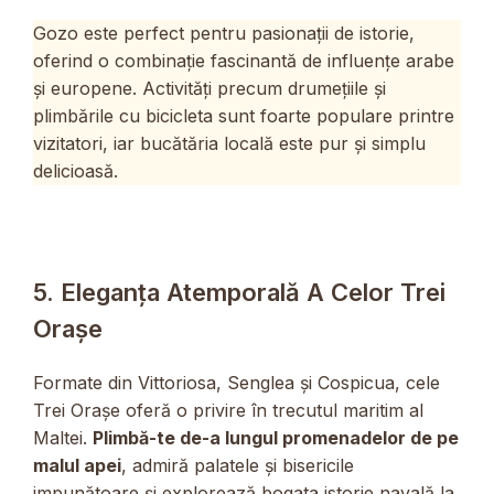
Gozo este perfect pentru pasionații de istorie,
oferind o combinație fascinantă de influențe arabe
și europene. Activități precum drumețiile și
plimbările cu bicicleta sunt foarte populare printre
vizitatori, iar bucătăria locală este pur și simplu
delicioasă.
5. Eleganța Atemporală A Celor Trei
Orașe
Formate din Vittoriosa, Senglea și Cospicua, cele
Trei Orașe oferă o privire în trecutul maritim al
Maltei.
Plimbă-te de-a lungul promenadelor de pe
malul apei
, admiră palatele și bisericile
impunătoare și explorează bogata istorie navală la