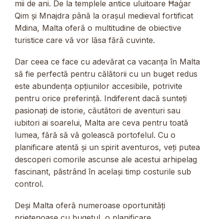
mii de ani. De la templele antice uluitoare Ħaġar
Qim și Mnajdra până la orașul medieval fortificat
Mdina, Malta oferă o multitudine de obiective
turistice care vă vor lăsa fără cuvinte.
Dar ceea ce face cu adevărat ca vacanța în Malta
să fie perfectă pentru călătorii cu un buget redus
este abundența opțiunilor accesibile, potrivite
pentru orice preferință. Indiferent dacă sunteți
pasionați de istorie, căutători de aventuri sau
iubitori ai soarelui, Malta are ceva pentru toată
lumea, fără să vă golească portofelul. Cu o
planificare atentă și un spirit aventuros, veți putea
descoperi comorile ascunse ale acestui arhipelag
fascinant, păstrând în același timp costurile sub
control.
Deși Malta oferă numeroase oportunități
prietenoase cu bugetul, o planificare