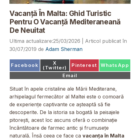
Vacanță În Malta: Ghid Turistic
Pentru O Vacanță Mediteraneană
De Neuitat
25/03/2026
30/07/2019
de
Adam Sherman
Share
X
Share
Share
Share
Facebook
Pinterest
WhatsApp
on
(Twitter)
on
on
on
Share
Email
on
Situat în apele cristaline ale Mării Mediterane,
arhipelagul fermecător al Maltei este o comoară
de experiențe captivante ce așteaptă să fie
descoperite. De la istoria sa bogată la peisajele
pitorești, acest loc ascuns oferă o combinație
încântătoare de farmec antic și frumusețe
naturală. Însă ceea ce face ca
vacanța în Malta