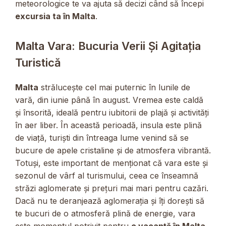
meteorologice te va ajuta să decizi când să începi
excursia ta în Malta
.
Malta Vara: Bucuria Verii Și Agitația
Turistică
Malta
strălucește cel mai puternic în lunile de
vară, din iunie până în august. Vremea este caldă
și însorită, ideală pentru iubitorii de plajă și activități
în aer liber. În această perioadă, insula este plină
de viață, turiști din întreaga lume venind să se
bucure de apele cristaline și de atmosfera vibrantă.
Totuși, este important de menționat că vara este și
sezonul de vârf al turismului, ceea ce înseamnă
străzi aglomerate și prețuri mai mari pentru cazări.
Dacă nu te deranjează aglomerația și îți dorești să
te bucuri de o atmosferă plină de energie, vara
este momentul potrivit pentru
o vacanță în Malta
.