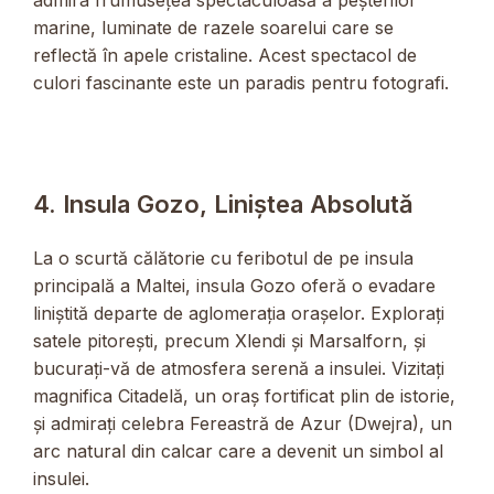
admira frumusețea spectaculoasă a peșterilor
marine, luminate de razele soarelui care se
reflectă în apele cristaline. Acest spectacol de
culori fascinante este un paradis pentru fotografi.
4. Insula Gozo, Liniștea Absolută
La o scurtă călătorie cu feribotul de pe insula
principală a Maltei, insula Gozo oferă o evadare
liniștită departe de aglomerația orașelor. Explorați
satele pitorești, precum Xlendi și Marsalforn, și
bucurați-vă de atmosfera serenă a insulei. Vizitați
magnifica Citadelă, un oraș fortificat plin de istorie,
și admirați celebra Fereastră de Azur (Dwejra), un
arc natural din calcar care a devenit un simbol al
insulei.