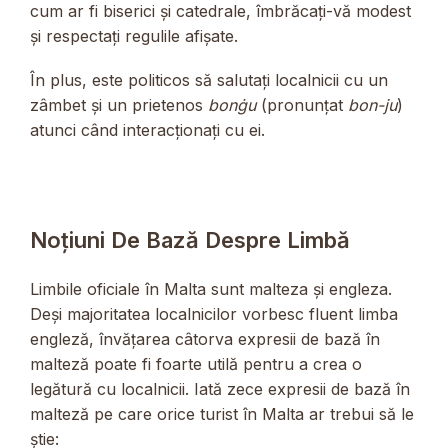
cum ar fi biserici și catedrale, îmbrăcați-vă modest
și respectați regulile afișate.
În plus, este politicos să salutați localnicii cu un
zâmbet și un prietenos
bonġu
(pronunțat
bon-ju
)
atunci când interacționați cu ei.
Noțiuni De Bază Despre Limbă
Limbile oficiale în Malta sunt malteza și engleza.
Deși majoritatea localnicilor vorbesc fluent limba
engleză, învățarea câtorva expresii de bază în
malteză poate fi foarte utilă pentru a crea o
legătură cu localnicii. Iată zece expresii de bază în
malteză pe care orice turist în Malta ar trebui să le
știe: