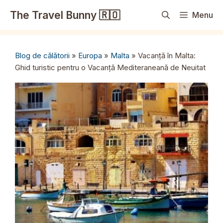
Sari
The Travel Bunny 🇷🇴
Menu
la
conținut
Blog de călătorii
»
Europa
»
Malta
»
Vacanță în Malta:
Ghid turistic pentru o Vacanță Mediteraneană de Neuitat