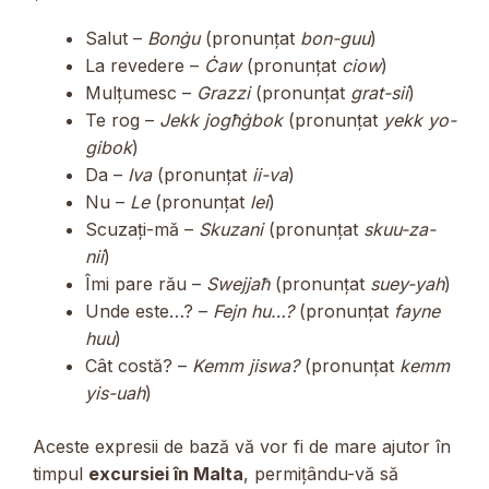
Salut –
Bonġu
(pronunțat
bon-guu
)
La revedere –
Ċaw
(pronunțat
ciow
)
Mulțumesc –
Grazzi
(pronunțat
grat-sii
)
Te rog –
Jekk jogħġbok
(pronunțat
yekk yo-
gibok
)
Da –
Iva
(pronunțat
ii-va
)
Nu –
Le
(pronunțat
lei
)
Scuzați-mă –
Skuzani
(pronunțat
skuu-za-
nii
)
Îmi pare rău –
Swejjaħ
(pronunțat
suey-yah
)
Unde este…? –
Fejn hu…?
(pronunțat
fayne
huu
)
Cât costă? –
Kemm jiswa?
(pronunțat
kemm
yis-uah
)
Aceste expresii de bază vă vor fi de mare ajutor în
timpul
excursiei în Malta
, permițându-vă să