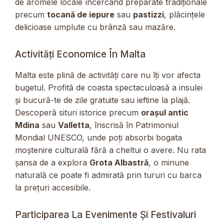
de aromele locale încercând preparate tradiționale
precum
tocană de iepure
sau
pastizzi
, plăcințele
delicioase umplute cu brânză sau mazăre.
Activități Economice În Malta
Malta este plină de activități care nu îți vor afecta
bugetul. Profită de coasta spectaculoasă a insulei
și bucură-te de zile gratuite sau ieftine la plajă.
Descoperă situri istorice precum
orașul antic
Mdina
sau
Valletta
, înscrisă în Patrimoniul
Mondial UNESCO, unde poți absorbi bogata
moștenire culturală fără a cheltui o avere. Nu rata
șansa de a explora
Grota Albastră
, o minune
naturală ce poate fi admirată prin tururi cu barca
la prețuri accesibile.
Participarea La Evenimente Și Festivaluri