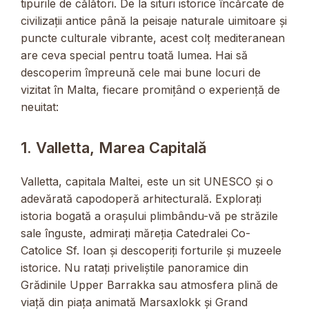
tipurile de călători. De la situri istorice încărcate de
civilizații antice până la peisaje naturale uimitoare și
puncte culturale vibrante, acest colț mediteranean
are ceva special pentru toată lumea. Hai să
descoperim împreună cele mai bune locuri de
vizitat în Malta, fiecare promițând o experiență de
neuitat:
1. Valletta, Marea Capitală
Valletta, capitala Maltei, este un sit UNESCO și o
adevărată capodoperă arhitecturală. Explorați
istoria bogată a orașului plimbându-vă pe străzile
sale înguste, admirați măreția Catedralei Co-
Catolice Sf. Ioan și descoperiți forturile și muzeele
istorice. Nu ratați priveliștile panoramice din
Grădinile Upper Barrakka sau atmosfera plină de
viață din piața animată Marsaxlokk și Grand