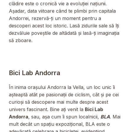
clădire este o cronică vie a evoluției națiunii.
Așadar, data viitoare când te plimbi prin capitala
Andorrei, rezervă-ți un moment pentru a
descoperi acest loc istoric. Lasă zidurile sale să îți
dezvăluie poveștile de altădată și lasă-ți imaginația
să zboare.
Bici Lab Andorra
În inima orașului Andorra la Vella, un loc unic îi
așteaptă atât pe pasionații de ciclism, cât și pe cei
curioși să descopere mai multe despre acest
univers fascinant. Bine ați venit la
Bici Lab
Andorra
, sau, așa cum îi spun localnicii,
BLA
. Mai
mult decât un spațiu expozițional, BLA este o
adevărată celebrare a bicicletei, evidențiind