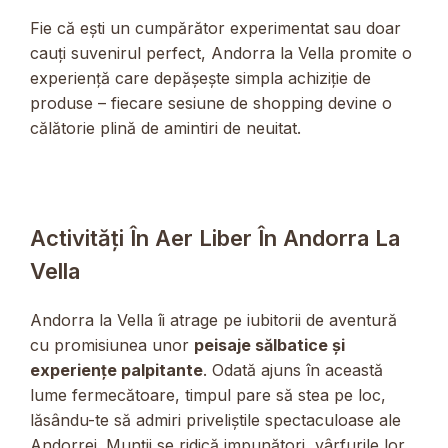
Fie că ești un cumpărător experimentat sau doar
cauți suvenirul perfect, Andorra la Vella promite o
experiență care depășește simpla achiziție de
produse – fiecare sesiune de shopping devine o
călătorie plină de amintiri de neuitat.
Activități În Aer Liber În Andorra La
Vella
Andorra la Vella îi atrage pe iubitorii de aventură
cu promisiunea unor
peisaje sălbatice și
experiențe palpitante
. Odată ajuns în această
lume fermecătoare, timpul pare să stea pe loc,
lăsându-te să admiri priveliștile spectaculoase ale
Andorrei. Munții se ridică impunători, vârfurile lor