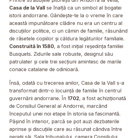
Printre străduțele pitorești din Andorra la Vella,
Casa de la Vall
se înalță ca un simbol al bogatei
istorii andorrane. Gândește-te la o vreme în care
această impunătoare clădire nu era un centru al
discuțiilor politice, ci un cămin de familie, răsunând
de râsetele copiilor și căldura legăturilor familiale.
Construită în 1580
, a fost inițial reședința familiei
Busquets. Zidurile sale robuste, designul său
patrulater și cele trei secțiuni amintesc de marile
conace catalane de odinioară.
Însă, odată cu trecerea anilor, Casa de la Vall s-a
transformat dintr-o locuință de familie în centrul
guvernării andorrane. În
1702
, a fost achiziționată
de Consiliul General al Andorrei, marcând
începutul unei noi etape în istoria sa fascinantă.
Pășind în interior, parcă se pot auzi dezbaterile
aprinse și discuțiile care au răsunat cândva între
pereții săi. Sala tribunalului, camera Consiliului,