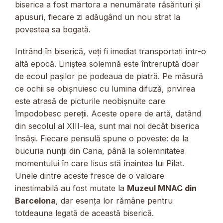
biserica a fost martora a nenumărate răsărituri și
apusuri, fiecare zi adăugând un nou strat la
povestea sa bogată.
Intrând în biserică, veți fi imediat transportați într-o
altă epocă. Liniștea solemnă este întreruptă doar
de ecoul pașilor pe podeaua de piatră. Pe măsură
ce ochii se obișnuiesc cu lumina difuză, privirea
este atrasă de picturile neobișnuite care
împodobesc pereții. Aceste opere de artă, datând
din secolul al XIII-lea, sunt mai noi decât biserica
însăși. Fiecare pensulă spune o poveste: de la
bucuria nunții din Cana, până la solemnitatea
momentului în care Iisus stă înaintea lui Pilat.
Unele dintre aceste fresce de o valoare
inestimabilă au fost mutate la
Muzeul MNAC din
Barcelona
, dar esența lor rămâne pentru
totdeauna legată de această biserică.