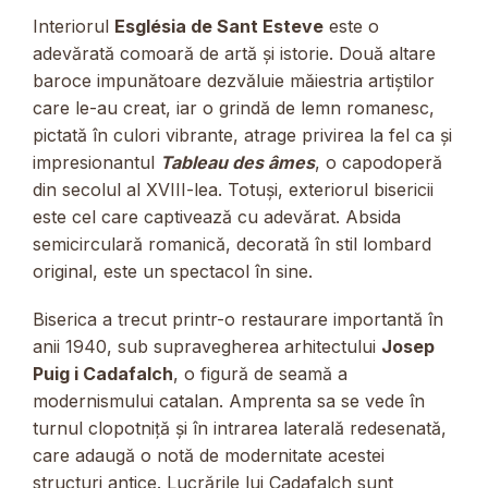
Interiorul
Església de Sant Esteve
este o
adevărată comoară de artă și istorie. Două altare
baroce impunătoare dezvăluie măiestria artiștilor
care le-au creat, iar o grindă de lemn romanesc,
pictată în culori vibrante, atrage privirea la fel ca și
impresionantul
Tableau des âmes
, o capodoperă
din secolul al XVIII-lea. Totuși, exteriorul bisericii
este cel care captivează cu adevărat. Absida
semicirculară romanică, decorată în stil lombard
original, este un spectacol în sine.
Biserica a trecut printr-o restaurare importantă în
anii 1940, sub supravegherea arhitectului
Josep
Puig i Cadafalch
, o figură de seamă a
modernismului catalan. Amprenta sa se vede în
turnul clopotniță și în intrarea laterală redesenată,
care adaugă o notă de modernitate acestei
structuri antice. Lucrările lui Cadafalch sunt