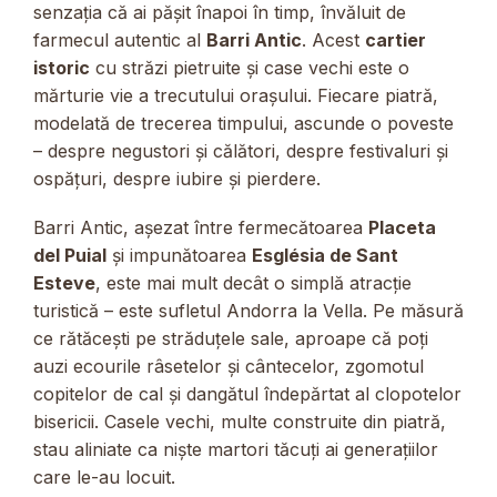
senzația că ai pășit înapoi în timp, învăluit de
farmecul autentic al
Barri Antic
. Acest
cartier
istoric
cu străzi pietruite și case vechi este o
mărturie vie a trecutului orașului. Fiecare piatră,
modelată de trecerea timpului, ascunde o poveste
– despre negustori și călători, despre festivaluri și
ospățuri, despre iubire și pierdere.
Barri Antic, așezat între fermecătoarea
Placeta
del Puial
și impunătoarea
Església de Sant
Esteve
, este mai mult decât o simplă atracție
turistică – este sufletul Andorra la Vella. Pe măsură
ce rătăcești pe străduțele sale, aproape că poți
auzi ecourile râsetelor și cântecelor, zgomotul
copitelor de cal și dangătul îndepărtat al clopotelor
bisericii. Casele vechi, multe construite din piatră,
stau aliniate ca niște martori tăcuți ai generațiilor
care le-au locuit.