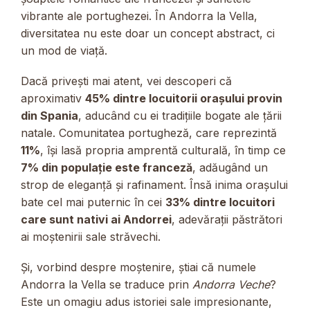
vibrante ale portughezei. În Andorra la Vella,
diversitatea nu este doar un concept abstract, ci
un mod de viață.
Dacă privești mai atent, vei descoperi că
aproximativ
45% dintre locuitorii orașului provin
din Spania
, aducând cu ei tradițiile bogate ale țării
natale. Comunitatea portugheză, care reprezintă
11%
, își lasă propria amprentă culturală, în timp ce
7% din populație este franceză
, adăugând un
strop de eleganță și rafinament. Însă inima orașului
bate cel mai puternic în cei
33% dintre locuitori
care sunt nativi ai Andorrei
, adevărații păstrători
ai moștenirii sale străvechi.
Și, vorbind despre moștenire, știai că numele
Andorra la Vella se traduce prin
Andorra Veche
?
Este un omagiu adus istoriei sale impresionante,