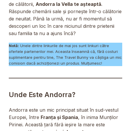
de călătorii,
Andorra la Vella te așteaptă
.
Răspunde chemării sale și pornește într-o călătorie
de neuitat. Până la urmă, nu ar fi momentul să
descoperi un loc în care niciunul dintre prietenii
sau familia ta nu a ajuns încă?
Notă:
Unele dintre linkurile de mai jos sunt linkuri către
ofertele partenerilor mei. Aceasta înseamnă că, fără costuri
suplimentare pentru tine, The Travel Bunny va câștiga un mic
comision dacă achiziționezi un produs. Mulțumesc!
Unde Este Andorra?
Andorra este un mic principat situat în sud-vestul
Europei, între
Franța și Spania
, în inima Munților
Pirinei. Această țară fără ieșire la mare este