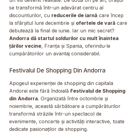
un vis devenit realitate. De două ori pe an, orașul
se transformă într-un adevărat centru al
discounturilor, cu
reducerile de iarnă
care încep
la sfârșitul lunii decembrie și
ofertele de vară
care
debutează la final de iunie. Iar un mic secret?
Andorra dă startul soldurilor cu mult înaintea
țărilor vecine
, Franța și Spania, oferindu-le
cumpărătorilor un avantaj considerabil.
Festivalul De Shopping Din Andorra
Apogeul experienței de shopping din capitala
Andorei este fără îndoială
Festivalul de Shopping
din Andorra
. Organizată între octombrie și
noiembrie, această sărbătoare a cumpărăturilor
transformă străzile într-un spectacol de
evenimente, concerte și activități interactive, toate
dedicate pasionaților de shopping.