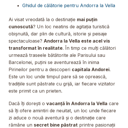
Ghidul de călătorie pentru Andorra la Vella
Ai visat vreodată la o destinație
mai puțin
cunoscută
? Un loc neatins de agitația turistică
obișnuită, dar plin de cultură, istorie și peisaje
spectaculoase?
Andorra la Vella este acel vis
transformat în realitate
. În timp ce mulți călători
urmează traseele bătătorite ale Parisului sau
Barcelonei, puțini se aventurează în inima
Pirineilor pentru a descoperi
capitala Andorei
.
Este un loc unde timpul pare să se oprească,
tradițiile sunt păstrate cu grijă, iar fiecare vizitator
este primit ca un prieten.
Dacă îți dorești o
vacanță în Andorra la Vella
care
să îți ofere amintiri de neuitat, un loc unde fiecare
zi aduce o nouă aventură și o destinație care
rămâne un
secret bine păstrat
printre pasionații