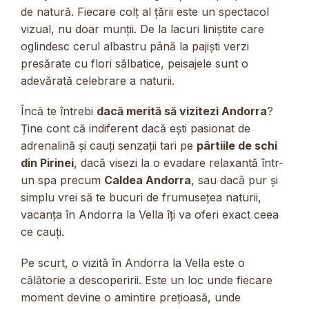
de natură. Fiecare colț al țării este un spectacol
vizual, nu doar munții. De la lacuri liniștite care
oglindesc cerul albastru până la pajiști verzi
presărate cu flori sălbatice, peisajele sunt o
adevărată celebrare a naturii.
Încă te întrebi
dacă merită să vizitezi Andorra
?
Ține cont că indiferent dacă ești pasionat de
adrenalină și cauți senzații tari pe
pârtiile de schi
din Pirinei
, dacă visezi la o evadare relaxantă într-
un spa precum
Caldea Andorra
, sau dacă pur și
simplu vrei să te bucuri de frumusețea naturii,
vacanța în Andorra la Vella îți va oferi exact ceea
ce cauți.
Pe scurt, o vizită în Andorra la Vella este o
călătorie a descoperirii. Este un loc unde fiecare
moment devine o amintire prețioasă, unde