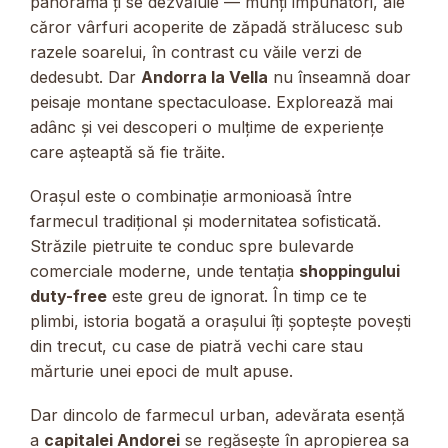
panorama ți se dezvăluie — munți impunători, ale
căror vârfuri acoperite de zăpadă strălucesc sub
razele soarelui, în contrast cu văile verzi de
dedesubt. Dar
Andorra la Vella
nu înseamnă doar
peisaje montane spectaculoase. Explorează mai
adânc și vei descoperi o mulțime de experiențe
care așteaptă să fie trăite.
Orașul este o combinație armonioasă între
farmecul tradițional și modernitatea sofisticată.
Străzile pietruite te conduc spre bulevarde
comerciale moderne, unde tentația
shoppingului
duty-free
este greu de ignorat. În timp ce te
plimbi, istoria bogată a orașului îți șoptește povești
din trecut, cu case de piatră vechi care stau
mărturie unei epoci de mult apuse.
Dar dincolo de farmecul urban, adevărata esență
a
capitalei Andorei
se regăsește în apropierea sa