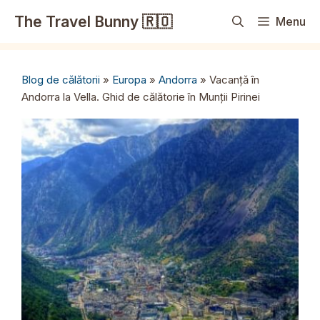
Sari
The Travel Bunny 🇷🇴
Menu
la
conținut
Blog de călătorii
»
Europa
»
Andorra
»
Vacanță în
Andorra la Vella. Ghid de călătorie în Munții Pirinei