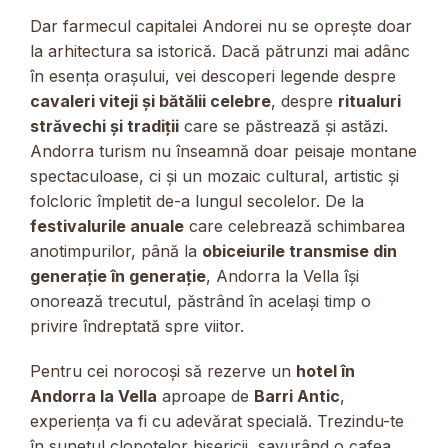
Dar farmecul capitalei Andorei nu se oprește doar
la arhitectura sa istorică. Dacă pătrunzi mai adânc
în esența orașului, vei descoperi legende despre
cavaleri viteji și bătălii celebre
, despre
ritualuri
străvechi și tradiții
care se păstrează și astăzi.
Andorra turism nu înseamnă doar peisaje montane
spectaculoase, ci și un mozaic cultural, artistic și
folcloric împletit de-a lungul secolelor. De la
festivalurile anuale
care celebrează schimbarea
anotimpurilor, până la
obiceiurile transmise din
generație în generație
, Andorra la Vella își
onorează trecutul, păstrând în același timp o
privire îndreptată spre viitor.
Pentru cei norocoși să rezerve un
hotel în
Andorra la Vella
aproape de
Barri Antic
,
experiența va fi cu adevărat specială. Trezindu-te
în sunetul clopotelor bisericii, savurând o cafea