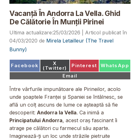
Vacanță În Andorra La Vella. Ghid
De Călătorie În Munții Pirinei
25/03/2026
04/03/2020
de
Mirela Letailleur (The Travel
Bunny)
Share
X
Share
Share
Share
Facebook
Pinterest
WhatsApp
on
(Twitter)
on
on
on
Share
Email
on
Între vârfurile impunătoare ale Pirineilor, acolo
unde șoaptele Franței și Spaniei se întâlnesc, se
află un colț ascuns de lume ce așteaptă să fie
descoperit:
Andorra la Vella
. Ca inimă a
Principatului Andorra
, acest oraș fascinant îi
atrage pe călători cu farmecul său aparte.
Imaginează-ți un loc unde străzile pietruite