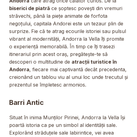
Andorra
care atrag orice călător curios. De la
biserici de piatră
ce șoptesc povești din vremuri
străvechi, până la piețe animate de forfota
negoțului, capitala Andorei este un tezaur plin de
surprize. Fie că te atrag ecourile istoriei sau pulsul
vibrant al modernității, Andorra la Vella îți promite
o experiență memorabilă. În timp ce îți trasezi
itinerariul prin acest oraș, pregătește-te să
descoperi o multitudine de
atracții turistice în
Andorra
, fiecare mai captivantă decât precedenta,
creionând un tablou viu al unui loc unde trecutul și
prezentul se împletesc armonios.
Barri Antic
Situat în inima Munților Pirinei, Andorra la Vella își
poartă istoria ca pe un simbol al identității sale.
Explorând străduțele sale labirintice, vei avea