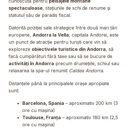
cunoscută pentru
peisajele montane
spectaculoase
, stațiunile de schi de renume și
statutul său de paradis fiscal.
Datorită poziției sale strategice între două mari țări
europene,
Andorra la Vella
, capitala Andorei, este
un punct de atracție pentru turiști care vin să
exploreze
obiectivele turistice din Andorra
, să
facă cumpărături fără taxe sau să se bucure de
activități în Andorra
precum drumețiile, schiul sau
relaxarea la spa-ul renumit
Caldea Andorra
.
Distanțele până la principalele orașe apropiate
sunt:
Barcelona, Spania
– aproximativ 200 km (3
ore cu mașina)
Toulouse, Franța
– aproximativ 180 km (2,5
ore cu mașina)