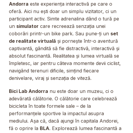
Andorra
este experiența interactivă pe care o
oferă. Aici nu ești doar un simplu vizitator, ci un
participant activ. Simte adrenalina dând o tură pe
un
simulator
care recreează senzația unei
coborâri printr-un bike park. Sau pune-ți un
set
de realitate virtuală
și pornește într-o aventură
captivantă, gândită să fie distractivă, interactivă și
absolut fascinantă. Realitatea și lumea virtuală se
împletesc, iar pentru câteva momente devii ciclist,
navigând terenuri dificile, simțind fiecare
denivelare, viraj și senzația de viteză.
Bici Lab Andorra
nu este doar un muzeu, ci o
adevărată călătorie. O călătorie care celebrează
bicicleta în toate formele sale – de la
performanțele sportive la impactul asupra
mediului. Așa că, dacă ajungi în capitala Andorei,
fă o oprire la
BLA
. Explorează lumea fascinantă a