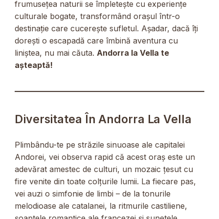
frumusețea naturii se împletește cu experiențe
culturale bogate, transformând orașul într-o
destinație care cucerește sufletul. Așadar, dacă îți
dorești o escapadă care îmbină aventura cu
liniștea, nu mai căuta.
Andorra la Vella te
așteaptă!
Diversitatea În Andorra La Vella
Plimbându-te pe străzile sinuoase ale capitalei
Andorei, vei observa rapid că acest oraș este un
adevărat amestec de culturi, un mozaic țesut cu
fire venite din toate colțurile lumii. La fiecare pas,
vei auzi o simfonie de limbi – de la tonurile
melodioase ale catalanei, la ritmurile castiliene,
șoaptele romantice ale francezei și sunetele