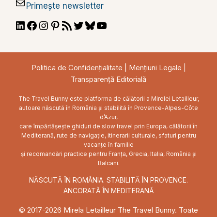
Primește newsletter
LinkedIn
Facebook
Instagram
Pinterest
RSS
Twitter
Bluesky
YouTube
Feed
Politica de Confidențialitate
|
Mențiuni Legale
|
Transparență Editorială
The Travel Bunny este platforma de călătorii a Mirelei Letailleur,
autoare născută în România și stabilită în Provence-Alpes-Côte
d’Azur,
care împărtășește ghiduri de slow travel prin Europa, călătorii în
Mediterană, rute de navigație, itinerarii culturale, sfaturi pentru
vacanțe în familie
și recomandări practice pentru Franța, Grecia, Italia, România și
Balcani.
NĂSCUTĂ ÎN ROMÂNIA. STABILITĂ ÎN PROVENCE.
ANCORATĂ ÎN MEDITERANĂ
© 2017-2026 Mirela Letailleur The Travel Bunny. Toate