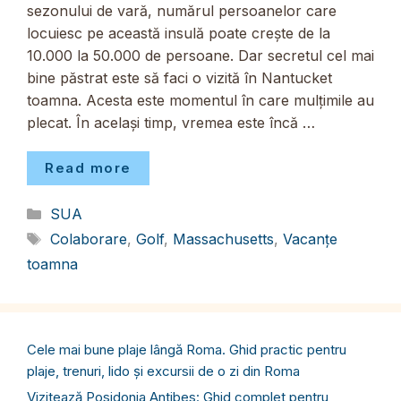
sezonului de vară, numărul persoanelor care
locuiesc pe această insulă poate crește de la
10.000 la 50.000 de persoane. Dar secretul cel mai
bine păstrat este să faci o vizită în Nantucket
toamna. Acesta este momentul în care mulțimile au
plecat. În același timp, vremea este încă …
Read more
Categorii
SUA
Etichete
Colaborare
,
Golf
,
Massachusetts
,
Vacanțe
toamna
Cele mai bune plaje lângă Roma. Ghid practic pentru
plaje, trenuri, lido și excursii de o zi din Roma
Vizitează Posidonia Antibes: Ghid complet pentru