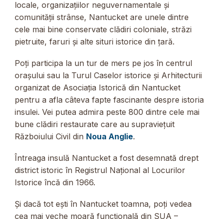
locale, organizațiilor neguvernamentale și
comunității strânse, Nantucket are unele dintre
cele mai bine conservate clădiri coloniale, străzi
pietruite, faruri și alte situri istorice din țară.
Poți participa la un tur de mers pe jos în centrul
orașului sau la Turul Caselor istorice și Arhitecturii
organizat de Asociația Istorică din Nantucket
pentru a afla câteva fapte fascinante despre istoria
insulei. Vei putea admira peste 800 dintre cele mai
bune clădiri restaurate care au supraviețuit
Războiului Civil din
Noua Anglie
.
Întreaga insulă Nantucket a fost desemnată drept
district istoric în Registrul Național al Locurilor
Istorice încă din 1966.
Și dacă tot ești în Nantucket toamna, poți vedea
cea mai veche moară funcțională din SUA –