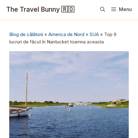
Sari
The Travel Bunny 🇷🇴
Menu
la
conținut
Blog de călătorii
»
America de Nord
»
SUA
»
Top 9
lucruri de făcut în Nantucket toamna aceasta