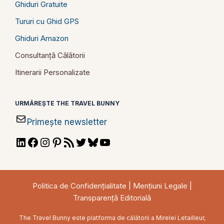
Ghiduri Gratuite
Tururi cu Ghid GPS
Ghiduri Amazon
Consultanță Călătorii
Itinerarii Personalizate
URMĂREȘTE THE TRAVEL BUNNY
Primește newsletter
LinkedIn
Facebook
Instagram
Pinterest
RSS
Twitter
Bluesky
YouTube
Feed
Politica de Confidențialitate
|
Mențiuni Legale
|
Transparență Editorială
The Travel Bunny este platforma de călătorii a Mirelei Letailleur,