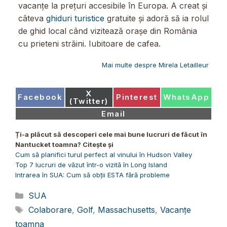
vacanțe la prețuri accesibile în Europa. A creat și
câteva
ghiduri turistice
gratuite și adoră să ia rolul
de ghid local când vizitează orașe din România
cu prieteni străini. Iubitoare de cafea.
Mai multe despre Mirela Letailleur
Share
X
Share
Share
Share
Facebook
Pinterest
WhatsApp
on
(Twitter)
on
on
on
Share
Email
on
Ți-a plăcut să descoperi cele mai bune lucruri de făcut în
Nantucket toamna? Citește și
Cum să planifici turul perfect al vinului în Hudson Valley
Top 7 lucruri de văzut într-o vizită în Long Island
Intrarea în SUA: Cum să obții ESTA fără probleme
Categorii
SUA
Etichete
Colaborare
,
Golf
,
Massachusetts
,
Vacanțe
toamna