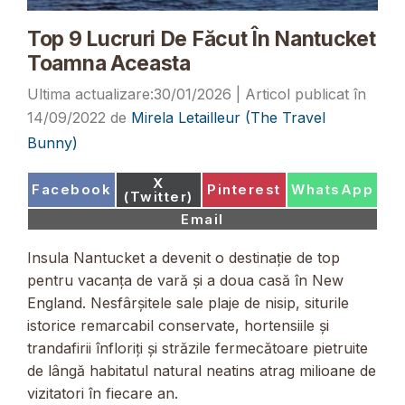
Top 9 Lucruri De Făcut În Nantucket
Toamna Aceasta
30/01/2026
14/09/2022
de
Mirela Letailleur (The Travel
Bunny)
Share
X
Share
Share
Share
Facebook
Pinterest
WhatsApp
on
(Twitter)
on
on
on
Share
Email
on
Insula Nantucket a devenit o destinație de top
pentru vacanța de vară și a doua casă în New
England. Nesfârșitele sale plaje de nisip, siturile
istorice remarcabil conservate, hortensiile și
trandafirii înfloriți și străzile fermecătoare pietruite
de lângă habitatul natural neatins atrag milioane de
vizitatori în fiecare an.