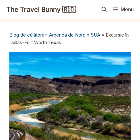
Sari
The Travel Bunny 🇷🇴
Menu
la
conținut
Blog de călătorii
»
America de Nord
»
SUA
»
Excursie în
Dallas-Fort Worth Texas