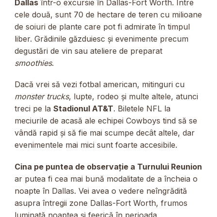
Dallas
într-o excursie în Dallas-Fort Worth. Între
cele două, sunt 70 de hectare de teren cu milioane
de soiuri de plante care pot fi admirate în timpul
liber. Grădinile găzduiesc și evenimente precum
degustări de vin sau ateliere de preparat
smoothies
.
Dacă vrei să vezi fotbal american, mitinguri cu
monster trucks
, lupte, rodeo și multe altele, atunci
treci pe la
Stadionul AT&T
. Biletele NFL la
meciurile de acasă ale echipei Cowboys tind să se
vândă rapid și să fie mai scumpe decât altele, dar
evenimentele mai mici sunt foarte accesibile.
Cina pe puntea de observație a Turnului Reunion
ar putea fi cea mai bună modalitate de a încheia o
noapte în Dallas. Vei avea o vedere neîngrădită
asupra întregii zone Dallas-Fort Worth, frumos
luminată noaptea și feerică în perioada