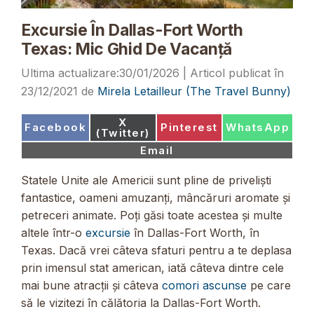
Excursie În Dallas-Fort Worth
Texas: Mic Ghid De Vacanță
30/01/2026
23/12/2021
de
Mirela Letailleur (The Travel Bunny)
Share
X
Share
Share
Share
Facebook
Pinterest
WhatsApp
on
(Twitter)
on
on
on
Share
Email
on
Statele Unite ale Americii sunt pline de priveliști
fantastice, oameni amuzanți, mâncăruri aromate și
petreceri animate. Poți găsi toate acestea și multe
altele într-o
excursie
în Dallas-Fort Worth, în
Texas. Dacă vrei câteva sfaturi pentru a te deplasa
prin imensul stat american, iată câteva dintre cele
mai bune atracții și câteva
comori ascunse
pe care
să le vizitezi în călătoria la Dallas-Fort Worth.