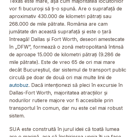
Texas este mare, așa cum majoritatea locuitorilor
vor fi bucuroși să ți-o spună. Are o suprafață de
aproximativ 430.000 de kilometri pătrați sau
268.000 de mile pătrate. România are cam
jumătate din această suprafață și este o țară
întreagă! Dallas și Fort Worth, deseori amestecate
în „DFW”, formează o zonă metropolitană întinsă
de aproape 15.000 de kilometri pătrați (9.286 de
mile pătrate). Este de vreo 65 de ori mai mare
decât Bucureștiul, dar sistemul de transport public
circulă pe doar de două ori mai multe linii de
autobuz
. Dacă intenționezi să pleci în excursie în
Dallas-Fort Worth, majoritatea atracțiilor și
nodurilor rutiere majore vor fi accesibile prin
transportul în comun, dar nu este cel mai robust
sistem.
SUA este construită în jurul ideii că toată lumea
are o mașină, așa că închirierea uneia îți va face