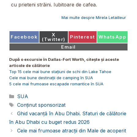
cu prieteni străini. Iubitoare de cafea.
Mai multe despre Mirela Letailleur
Share
X
Share
Share
Share
Facebook
Pinterest
WhatsApp
on
(Twitter)
on
on
on
Share
Email
on
După o excursie în Dallas-Fort Worth, citește și aceste
articole de călătorie
Top 15 cele mai bune stațiuni de schi din Lake Tahoe
Cele mai bune destinații de camping în SUA
5 cele mai frumoase escapade romantice în SUA
Categorii
SUA
Etichete
Conținut sponsorizat
Ghid vacanță în Abu Dhabi. Sfaturi de călătorie
în Abu Dhabi cu buget redus 2026
Cele mai frumoase atracții din Male de acoperit