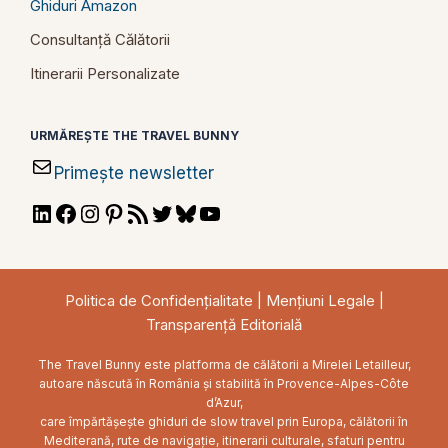
Ghiduri Amazon
Consultanță Călătorii
Itinerarii Personalizate
URMĂREȘTE THE TRAVEL BUNNY
Primește newsletter
LinkedIn
Facebook
Instagram
Pinterest
RSS
Twitter
Bluesky
YouTube
Feed
Politica de Confidențialitate
|
Mențiuni Legale
|
Transparență Editorială
The Travel Bunny este platforma de călătorii a Mirelei Letailleur,
autoare născută în România și stabilită în Provence-Alpes-Côte
d’Azur,
care împărtășește ghiduri de slow travel prin Europa, călătorii în
Mediterană, rute de navigație, itinerarii culturale, sfaturi pentru