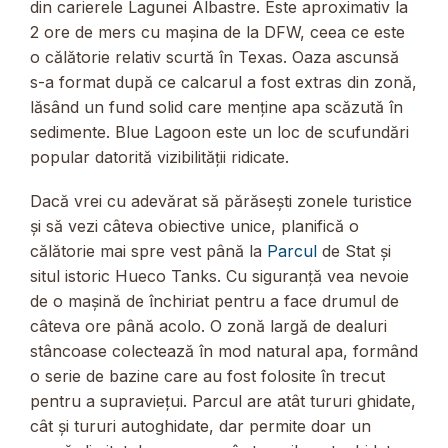
din carierele Lagunei Albastre. Este aproximativ la
2 ore de mers cu mașina de la DFW, ceea ce este
o călătorie relativ scurtă în Texas. Oaza ascunsă
s-a format după ce calcarul a fost extras din zonă,
lăsând un fund solid care menține apa scăzută în
sedimente. Blue Lagoon este un loc de scufundări
popular datorită vizibilității ridicate.
Dacă vrei cu adevărat să părăsești zonele turistice
și să vezi câteva obiective unice, planifică o
călătorie mai spre vest până la
Parcul
de Stat și
situl istoric Hueco Tanks. Cu siguranță vea nevoie
de o mașină de închiriat pentru a face drumul de
câteva ore până acolo. O zonă largă de dealuri
stâncoase colectează în mod natural apa, formând
o serie de bazine care au fost folosite în trecut
pentru a supraviețui. Parcul are atât tururi ghidate,
cât și tururi autoghidate, dar permite doar un