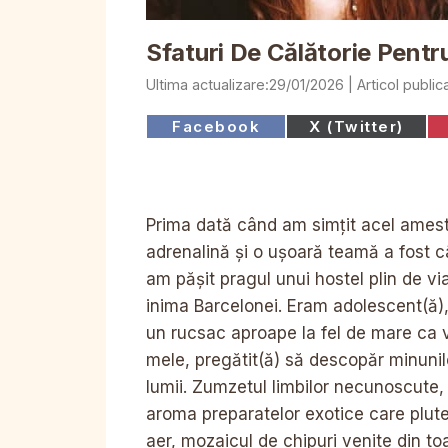
Sfaturi De Călătorie Pentr
29/01/2026
Share
Share
Facebook
X (Twitter)
on
on
Prima dată când am simțit acel ames
adrenalină și o ușoară teamă a fost 
am pășit pragul unui hostel plin de via
inima Barcelonei. Eram adolescent(ă)
un rucsac aproape la fel de mare ca 
mele, pregătit(ă) să descopăr minunil
lumii. Zumzetul limbilor necunoscute,
aroma preparatelor exotice care plute
aer, mozaicul de chipuri venite din to