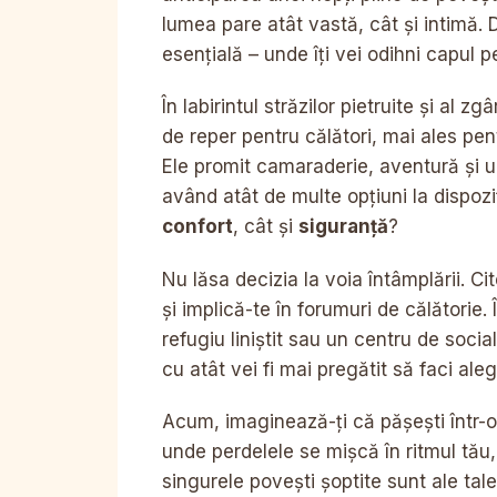
lumea pare atât vastă, cât și intimă. 
esențială – unde îți vei odihni capul 
În labirintul străzilor pietruite și al z
de reper pentru călători, mai ales pe
Ele promit camaraderie, aventură și un 
având atât de multe opțiuni la dispozi
confort
, cât și
siguranță
?
Nu lăsa decizia la voia întâmplării. Cit
și implică-te în forumuri de călătorie.
refugiu liniștit sau un centru de soci
cu atât vei fi mai pregătit să faci aleg
Acum, imaginează-ți că pășești într-
unde perdelele se mișcă în ritmul tău, u
singurele povești șoptite sunt ale tal