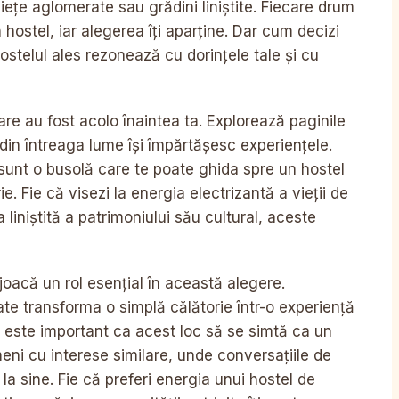
piețe aglomerate sau grădini liniștite. Fiecare drum
n hostel, iar alegerea îți aparține. Dar cum decizi
ostelul ales rezonează cu dorințele tale și cu
are au fost acolo înaintea ta. Explorează paginile
i din întreaga lume își împărtășesc experiențele.
, sunt o busolă care te poate ghida spre un hostel
ie. Fie că visezi la energia electrizantă a vieții de
liniștită a patrimoniului său cultural, aceste
joacă un rol esențial în această alegere.
oate transforma o simplă călătorie într-o experiență
r este important ca acest loc să se simtă ca un
eni cu interese similare, unde conversațiile de
la sine. Fie că preferi energia unui hostel de