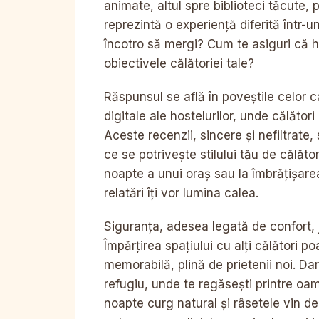
animate, altul spre biblioteci tăcute, 
reprezintă o experiență diferită într-u
încotro să mergi? Cum te asiguri că h
obiectivele călătoriei tale?
Răspunsul se află în poveștile celor c
digitale ale hostelurilor, unde călător
Aceste recenzii, sincere și nefiltrate
ce se potrivește stilului tău de călător
noapte a unui oraș sau la îmbrățișarea 
relatări îți vor lumina calea.
Siguranța, adesea legată de confort, 
Împărțirea spațiului cu alți călători p
memorabilă, plină de prietenii noi. Da
refugiu, unde te regăsești printre oam
noapte curg natural și râsetele vin de 