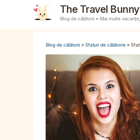
Sari
The Travel Bunny
la
Blog de călătorii • Mai multe vacanțe, 
conținut
Blog de călătorii
»
Sfaturi de călătorie
»
Sfat