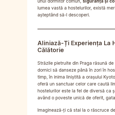
unui dormitor comun,
siguranța și co
lumea vastă a hostelurilor, există mer
așteptând să-l descoperi.
Aliniază-Ți Experiența La 
Călătorie
Străzile pietruite din Praga răsună de
dornici să danseze până în zori în host
timp, în inima liniștită a orașului Kyo
oferă un sanctuar celor care caută lin
hostelurilor este la fel de diversă ca ș
având o poveste unică de oferit, gata 
Imaginează-ți că stai la o răscruce d