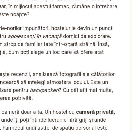
Dar, în mijlocul acestui farmec, rămâne o întrebare
peste noapte?
gârie-norilor impunători, hostelurile devin un punct
ntru
adolescenți în vacanță
dornici de explorare.
strop de familiaritate într-o țară străină. Însă,
ție, cum poți alege un loc care să ofere atât
ește recenzii, analizează fotografii ale călătorilor
 Încearcă să înțelegi atmosfera locului. Este un
alizare pentru
backpackeri
? Cu cât afli mai multe,
erea potrivită.
o cameră doar a ta. Un hostel cu
cameră privată
,
nde îți poți întinde lucrurile fără griji și unde
e. Farmecul unui astfel de spațiu personal este