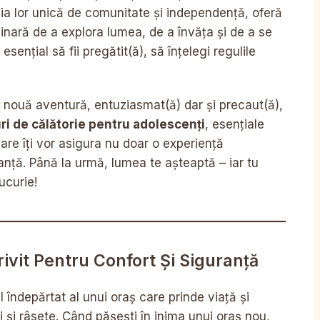
ația lor unică de comunitate și independență, oferă
inară de a explora lumea, de a învăța și de a se
sențial să fii pregătit(ă), să înțelegi regulile
o nouă aventură, entuziasmat(ă) dar și precaut(ă),
ri de călătorie pentru adolescenți
, esențiale
care îți vor asigura nu doar o experiență
anță. Până la urmă, lumea te așteaptă – iar tu
ucurie!
ivit Pentru Confort Și Siguranță
 îndepărtat al unui oraș care prinde viață și
i și râsete. Când pășești în inima unui oraș nou,