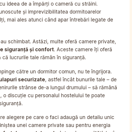
cu ideea de a împărți o cameră cu străini.
cunoscute și imprevizibilitatea dormitoarelor
ți, mai ales atunci când apar întrebări legate de
s-au schimbat. Astăzi, multe oferă camere private,
e siguranță și confort
. Aceste camere îți oferă
ă că lucrurile tale rămân în siguranță.
mpinge către un dormitor comun, nu te îngrijora.
ulapuri securizate
, astfel încât bunurile tale – de
uvenirurile strânse de-a lungul drumului – să rămână
i, o discuție cu personalul hostelului te poate
siguranță.
iecare alegere pe care o faci adaugă un detaliu unic
 liniștea unei camere private sau pentru energia