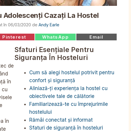
u Adolescenți Cazați La Hostel
06/03/2020
de
Andy Earle
Share
Share
Share
Pinterest
WhatsApp
Email
on
on
on
Sfaturi Esențiale Pentru
Siguranța În Hosteluri
tec de
Cum să alegi hostelul potrivit pentru
când
confort și siguranță
ță în
Aliniază-ți experiența la hostel cu
, cu
obiectivele tale de călătorie
visele
Familiarizează-te cu împrejurimile
e
hostelului
Rămâi conectat și informat
a în
Sfaturi de siguranță în hosteluri
ate