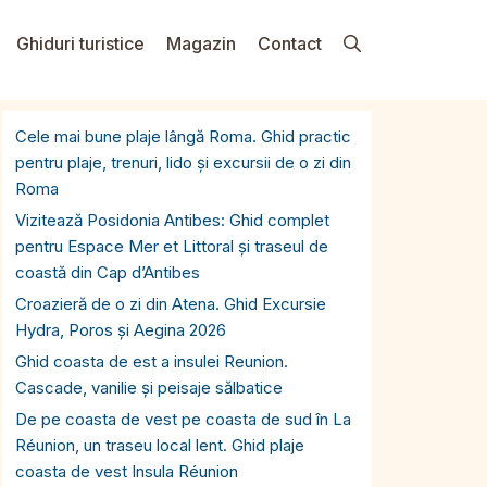
Ghiduri turistice
Magazin
Contact
Cele mai bune plaje lângă Roma. Ghid practic
pentru plaje, trenuri, lido și excursii de o zi din
Roma
Vizitează Posidonia Antibes: Ghid complet
pentru Espace Mer et Littoral și traseul de
coastă din Cap d’Antibes
Croazieră de o zi din Atena. Ghid Excursie
Hydra, Poros și Aegina 2026
Ghid coasta de est a insulei Reunion.
Cascade, vanilie și peisaje sălbatice
De pe coasta de vest pe coasta de sud în La
Réunion, un traseu local lent. Ghid plaje
coasta de vest Insula Réunion