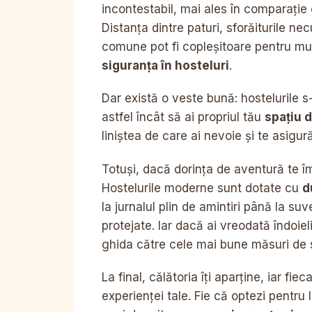
incontestabil, mai ales în comparație 
Distanța dintre paturi, sforăiturile ne
comune pot fi copleșitoare pentru mul
siguranța în hosteluri
.
Dar există o veste bună: hostelurile 
astfel încât să ai propriul tău
spațiu d
liniștea de care ai nevoie și te asigur
Totuși, dacă dorința de aventură te î
Hostelurile moderne sunt dotate cu
d
la jurnalul plin de amintiri până la s
protejate. Iar dacă ai vreodată îndoiel
ghida către cele mai bune măsuri de 
La final, călătoria îți aparține, iar f
experienței tale. Fie că optezi pentru