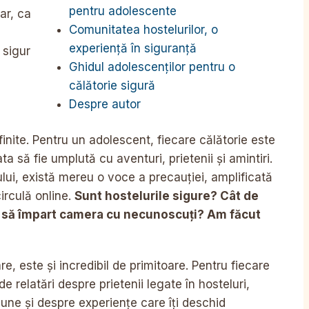
pentru adolescente
ar, ca
Comunitatea hostelurilor, o
i
experiență în siguranță
 sigur
Ghidul adolescenților pentru o
călătorie sigură
Despre autor
inite. Pentru un adolescent, fiecare călătorie este
a să fie umplută cu aventuri, prietenii și amintiri.
ui, există mereu o voce a precauției, amplificată
irculă online.
Sunt hostelurile sigure? Cât de
e să împart camera cu necunoscuți? Am făcut
, este și incredibil de primitoare. Pentru fiecare
e relatări despre prietenii legate în hosteluri,
mune și despre experiențe care îți deschid