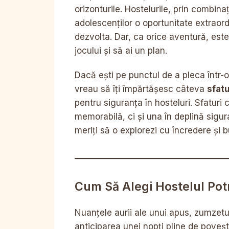
orizonturile. Hostelurile, prin combin
adolescenților o oportunitate extraord
dezvolta. Dar, ca orice aventură, este e
jocului și să ai un plan.
Dacă ești pe punctul de a pleca într-
vreau să îți împărtășesc câteva
sfatu
pentru siguranța în hosteluri. Sfaturi 
memorabilă, ci și una în deplină sigur
meriți să o explorezi cu încredere și b
Cum Să Alegi Hostelul Potr
Nuanțele aurii ale unui apus, zumzetul
anticiparea unei nopți pline de poveșt