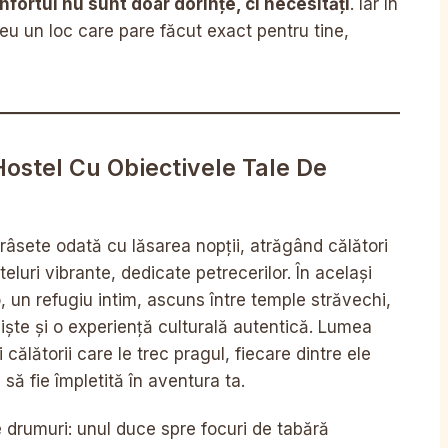
nfortul nu sunt doar dorințe, ci necesități
. Iar în
eu un loc care pare făcut exact pentru tine,
Hostel Cu Obiectivele Tale De
 râsete odată cu lăsarea nopții, atrăgând călători
eluri vibrante, dedicate petrecerilor. În același
to, un refugiu intim, ascuns între temple străvechi,
iște și o experiență culturală autentică. Lumea
i călătorii care le trec pragul, fiecare dintre ele
să fie împletită în aventura ta.
e drumuri: unul duce spre focuri de tabără