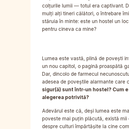
colțurile lumii — totul era captivant. D
mulți alți tineri călători, o întrebare îm
stăruia în minte: este un hostel un loc
pentru cineva ca mine?
Lumea este vastă, plină de povești inf
un nou capitol, o pagină proaspătă gat
Dar, dincolo de farmecul necunoscutul
adesea de poveștile alarmante care c
sigur(ă) sunt într-un hostel? Cum 
alegerea potrivită?
Adevărul este că, deși lumea este mare
poveste mai puțin plăcută, există mii d
despre culturi împărtășite la cine co