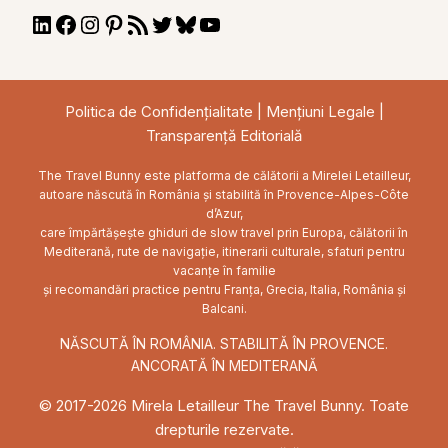
LinkedIn
Facebook
Instagram
Pinterest
RSS
Twitter
Bluesky
YouTube
Feed
Politica de Confidențialitate
|
Mențiuni Legale
|
Transparență Editorială
The Travel Bunny este platforma de călătorii a Mirelei Letailleur,
autoare născută în România și stabilită în Provence-Alpes-Côte
d’Azur,
care împărtășește ghiduri de slow travel prin Europa, călătorii în
Mediterană, rute de navigație, itinerarii culturale, sfaturi pentru
vacanțe în familie
și recomandări practice pentru Franța, Grecia, Italia, România și
Balcani.
NĂSCUTĂ ÎN ROMÂNIA. STABILITĂ ÎN PROVENCE.
ANCORATĂ ÎN MEDITERANĂ
© 2017-2026 Mirela Letailleur The Travel Bunny. Toate
drepturile rezervate.