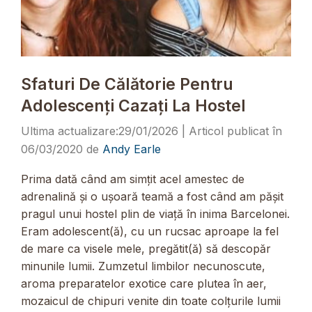
Sfaturi De Călătorie Pentru
Adolescenți Cazați La Hostel
29/01/2026
06/03/2020
de
Andy Earle
Prima dată când am simțit acel amestec de
adrenalină și o ușoară teamă a fost când am pășit
pragul unui hostel plin de viață în inima Barcelonei.
Eram adolescent(ă), cu un rucsac aproape la fel
de mare ca visele mele, pregătit(ă) să descopăr
minunile lumii. Zumzetul limbilor necunoscute,
aroma preparatelor exotice care plutea în aer,
mozaicul de chipuri venite din toate colțurile lumii