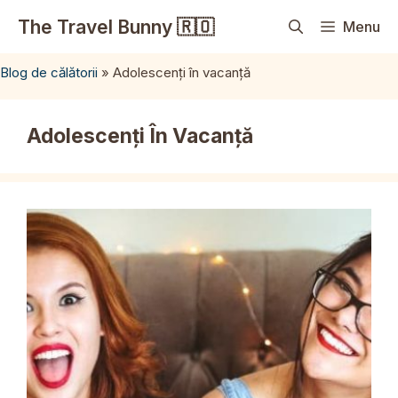
Sari
The Travel Bunny 🇷🇴
Menu
la
conținut
Blog de călătorii
»
Adolescenți în vacanță
Adolescenți În Vacanță