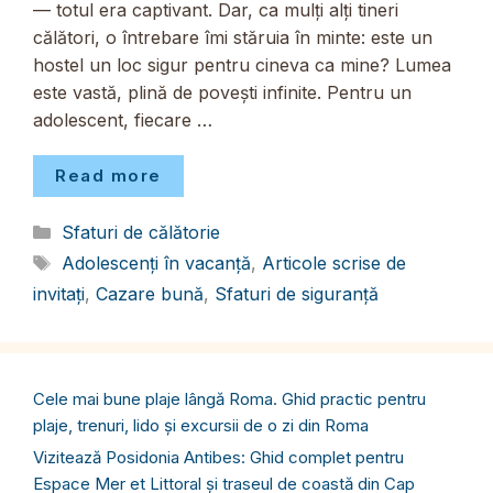
— totul era captivant. Dar, ca mulți alți tineri
călători, o întrebare îmi stăruia în minte: este un
hostel un loc sigur pentru cineva ca mine? Lumea
este vastă, plină de povești infinite. Pentru un
adolescent, fiecare …
Read more
Categorii
Sfaturi de călătorie
Etichete
Adolescenți în vacanță
,
Articole scrise de
invitați
,
Cazare bună
,
Sfaturi de siguranță
Cele mai bune plaje lângă Roma. Ghid practic pentru
plaje, trenuri, lido și excursii de o zi din Roma
Vizitează Posidonia Antibes: Ghid complet pentru
Espace Mer et Littoral și traseul de coastă din Cap