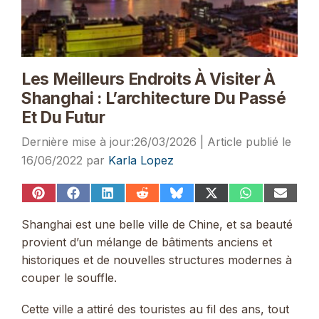
Les Meilleurs Endroits À Visiter À
Shanghai : L’architecture Du Passé
Et Du Futur
26/03/2026
16/06/2022
par
Karla Lopez
Share
Share
Share
Share
Share
Share
Share
Share
on
on
on
on
on
on
on
on
Pinterest
Facebook
LinkedIn
Reddit
Bluesky
X
WhatsApp
Email
Shanghai est une belle ville de Chine, et sa beauté
(Twitter)
provient d’un mélange de bâtiments anciens et
historiques et de nouvelles structures modernes à
couper le souffle.
Cette ville a attiré des touristes au fil des ans, tout