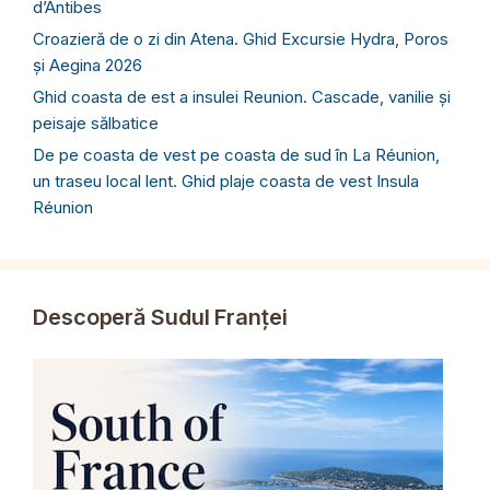
d’Antibes
Croazieră de o zi din Atena. Ghid Excursie Hydra, Poros
și Aegina 2026
Ghid coasta de est a insulei Reunion. Cascade, vanilie și
peisaje sălbatice
De pe coasta de vest pe coasta de sud în La Réunion,
un traseu local lent. Ghid plaje coasta de vest Insula
Réunion
Descoperă Sudul Franței