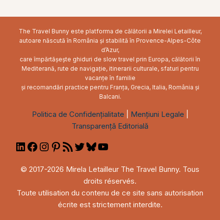
The Travel Bunny este platforma de călătorii a Mirelei Letailleur,
autoare născută în România și stabilită în Provence-Alpes-Côte
d’Azur,
care împărtășește ghiduri de slow travel prin Europa, călătorii în
Mediterană, rute de navigație, itinerarii culturale, sfaturi pentru
vacanțe în familie
și recomandări practice pentru Franța, Grecia, Italia, România și
Balcani.
Politica de Confidențialitate
|
Mențiuni Legale
|
Transparență Editorială
LinkedIn
Facebook
Instagram
Pinterest
RSS
Twitter
Bluesky
YouTube
Feed
© 2017-2026 Mirela Letailleur The Travel Bunny. Tous
droits réservés.
Toute utilisation du contenu de ce site sans autorisation
écrite est strictement interdite.