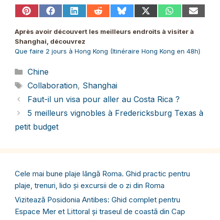
Share
Share
Share
Share
Share
Share
Share
Share
on
on
on
on
on
on
on
on
Pinterest
Facebook
LinkedIn
Reddit
Bluesky
X
WhatsApp
Email
Après avoir découvert les meilleurs endroits à visiter à
(Twitter)
Shanghai, découvrez
Que faire 2 jours à Hong Kong (Itinéraire Hong Kong en 48h)
Catégories
Chine
Étiquettes
Collaboration
,
Shanghai
Faut-il un visa pour aller au Costa Rica ?
5 meilleurs vignobles à Fredericksburg Texas à
petit budget
Cele mai bune plaje lângă Roma. Ghid practic pentru
plaje, trenuri, lido și excursii de o zi din Roma
Vizitează Posidonia Antibes: Ghid complet pentru
Espace Mer et Littoral și traseul de coastă din Cap