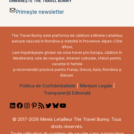
URMĂREȘTE THE TRAVEL BUNNY
Primește newsletter
The Travel Bunny este platforma de călătorii a Mirelei Letailleur,
autoare născută în România și stabilită în Provence-Alpes-Côte
d’Azur,
care împărtășește ghiduri de slow travel prin Europa, călătorii în
Mediterană, rute de navigație, itinerarii culturale, sfaturi pentru
vacanțe în familie
și recomandări practice pentru Franța, Grecia, Italia, România și
Balcani.
Politica de Confidențialitate
|
Mențiuni Legale
|
Transparență Editorială
LinkedIn
Facebook
Instagram
Pinterest
RSS
Twitter
Bluesky
YouTube
Feed
© 2017-2026 Mirela Letailleur The Travel Bunny. Tous
droits réservés.
Toute utilisation du contenu de ce site sans autorisation