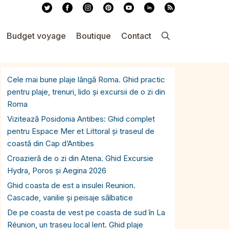
Budget voyage
Boutique
Contact
Cele mai bune plaje lângă Roma. Ghid practic
pentru plaje, trenuri, lido și excursii de o zi din
Roma
Vizitează Posidonia Antibes: Ghid complet
pentru Espace Mer et Littoral și traseul de
coastă din Cap d’Antibes
Croazieră de o zi din Atena. Ghid Excursie
Hydra, Poros și Aegina 2026
Ghid coasta de est a insulei Reunion.
Cascade, vanilie și peisaje sălbatice
De pe coasta de vest pe coasta de sud în La
Réunion, un traseu local lent. Ghid plaje