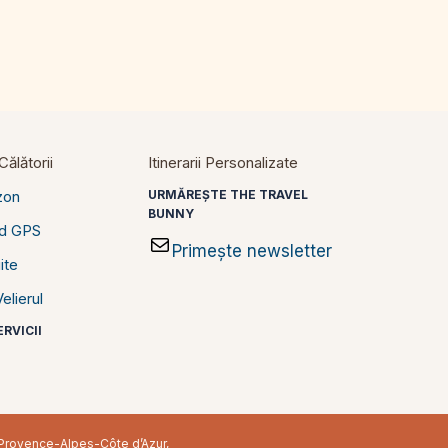
ălătorii
Itinerarii Personalizate
zon
URMĂREȘTE THE TRAVEL
BUNNY
id GPS
Primește newsletter
ite
elierul
RVICII
în Provence-Alpes-Côte d’Azur,