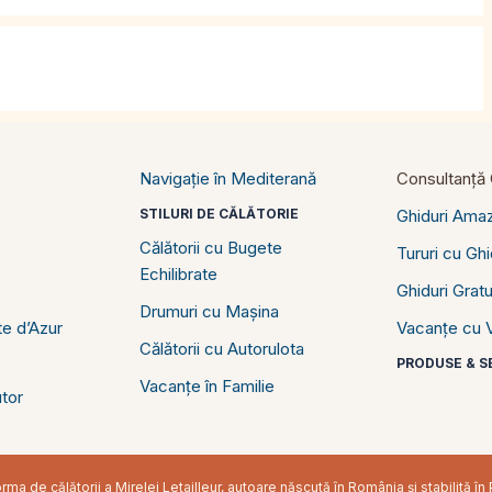
Navigație în Mediterană
Consultanță C
STILURI DE CĂLĂTORIE
Ghiduri Ama
Călătorii cu Bugete
Tururi cu Gh
Echilibrate
Ghiduri Gratu
Drumuri cu Mașina
e d’Azur
Vacanțe cu V
Călătorii cu Autorulota
PRODUSE & SE
Vacanțe în Familie
tor
ma de călătorii a Mirelei Letailleur, autoare născută în România și stabilită 