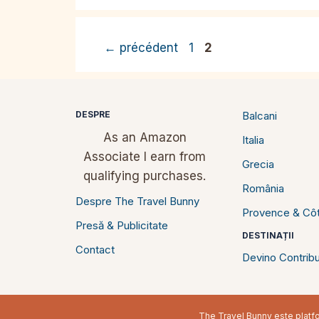
Page
Page
←
précédent
1
2
DESPRE
Balcani
As an Amazon
Italia
Associate I earn from
Grecia
qualifying purchases.
România
Despre The Travel Bunny
Provence & Côt
Presă & Publicitate
DESTINAȚII
Contact
Devino Contribu
The Travel Bunny este platfor