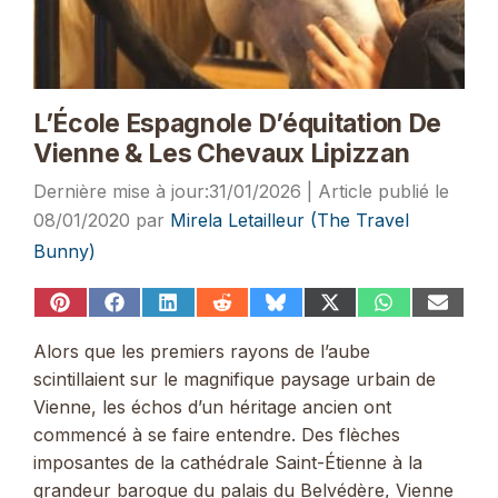
L’École Espagnole D’équitation De
Vienne & Les Chevaux Lipizzan
31/01/2026
08/01/2020
par
Mirela Letailleur (The Travel
Bunny)
Share
Share
Share
Share
Share
Share
Share
Share
on
on
on
on
on
on
on
on
Pinterest
Facebook
LinkedIn
Reddit
Bluesky
X
WhatsApp
Email
Alors que les premiers rayons de l’aube
(Twitter)
scintillaient sur le magnifique paysage urbain de
Vienne, les échos d’un héritage ancien ont
commencé à se faire entendre. Des flèches
imposantes de la cathédrale Saint-Étienne à la
grandeur baroque du palais du Belvédère, Vienne