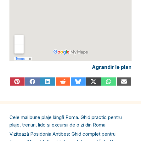
Agrandir le plan
Share
Share
Share
Share
Share
Share
Share
Share
on
on
on
on
on
on
on
on
Pinterest
Facebook
LinkedIn
Reddit
Bluesky
X
WhatsApp
Email
(Twitter)
Cele mai bune plaje lângă Roma. Ghid practic pentru
plaje, trenuri, lido și excursii de o zi din Roma
Vizitează Posidonia Antibes: Ghid complet pentru