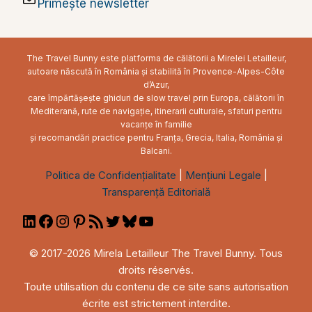
Primește newsletter
The Travel Bunny este platforma de călătorii a Mirelei Letailleur,
autoare născută în România și stabilită în Provence-Alpes-Côte
d’Azur,
care împărtășește ghiduri de slow travel prin Europa, călătorii în
Mediterană, rute de navigație, itinerarii culturale, sfaturi pentru
vacanțe în familie
și recomandări practice pentru Franța, Grecia, Italia, România și
Balcani.
Politica de Confidențialitate
|
Mențiuni Legale
|
Transparență Editorială
LinkedIn
Facebook
Instagram
Pinterest
RSS
Twitter
Bluesky
YouTube
Feed
© 2017-2026 Mirela Letailleur The Travel Bunny. Tous
droits réservés.
Toute utilisation du contenu de ce site sans autorisation
écrite est strictement interdite.