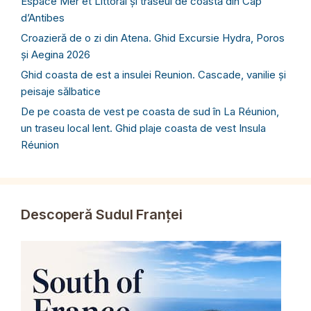
Espace Mer et Littoral și traseul de coastă din Cap
d’Antibes
Croazieră de o zi din Atena. Ghid Excursie Hydra, Poros
și Aegina 2026
Ghid coasta de est a insulei Reunion. Cascade, vanilie și
peisaje sălbatice
De pe coasta de vest pe coasta de sud în La Réunion,
un traseu local lent. Ghid plaje coasta de vest Insula
Réunion
Descoperă Sudul Franței