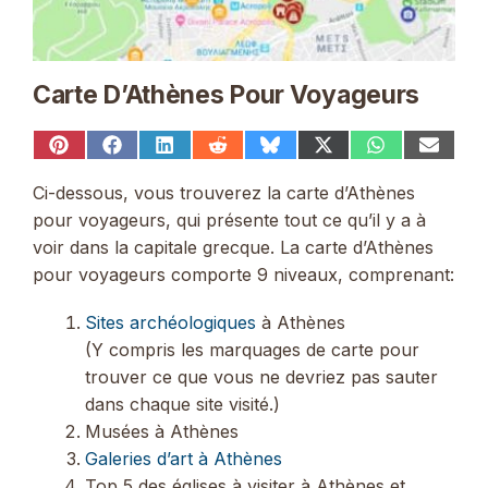
Carte D’Athènes Pour Voyageurs
Share
Share
Share
Share
Share
Share
Share
Share
on
on
on
on
on
on
on
on
Pinterest
Facebook
LinkedIn
Reddit
Bluesky
X
WhatsApp
Email
Ci-dessous, vous trouverez la carte d’Athènes
(Twitter)
pour voyageurs, qui présente tout ce qu’il y a à
voir dans la capitale grecque. La carte d’Athènes
pour voyageurs comporte 9 niveaux, comprenant:
Sites archéologiques
à Athènes
(Y compris les marquages ​​de carte pour
trouver ce que vous ne devriez pas sauter
dans chaque site visité.)
Musées à Athènes
Galeries d’art à Athènes
Top 5 des églises à visiter à Athènes et