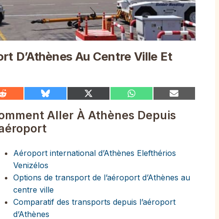
rt D’Athènes Au Centre Ville Et
Share
Share
Share
Share
Share
on
on
on
on
on
Reddit
Bluesky
X
WhatsApp
Email
omment Aller À Athènes Depuis
(Twitter)
’aéroport
Aéroport international d’Athènes Elefthérios
Venizélos
Options de transport de l’aéroport d’Athènes au
centre ville
Comparatif des transports depuis l’aéroport
d’Athènes