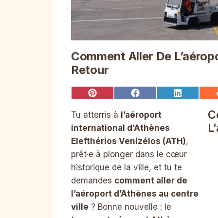
Comment Aller De L’aéropo
Retour
Share
Share
Share
on
on
on
Pinterest
Facebook
LinkedIn
C
Tu atterris à
l’aéroport
L
international d’Athènes
Elefthérios Venizélos (ATH)
,
prêt·e à plonger dans le cœur
historique de la ville, et tu te
demandes
comment aller de
l’aéroport d’Athènes au centre
ville
? Bonne nouvelle : le