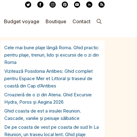
Budget voyage
Boutique
Contact
Cele mai bune plaje lângă Roma. Ghid practic
pentru plaje, trenuri, lido și excursii de o zi din
Roma
Vizitează Posidonia Antibes: Ghid complet
pentru Espace Mer et Littoral și traseul de
coastă din Cap d’Antibes
Croazieră de o zi din Atena. Ghid Excursie
Hydra, Poros și Aegina 2026
Ghid coasta de est a insulei Reunion.
Cascade, vanilie și peisaje sălbatice
De pe coasta de vest pe coasta de sud în La
Réunion, un traseu local lent. Ghid plaje