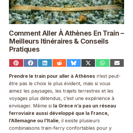
Comment Aller À Athènes En Train –
Meilleurs Itinéraires & Conseils
Pratiques
Share
Share
Share
Share
Share
Share
Share
Share
on
on
on
on
on
on
on
on
Pinterest
Facebook
LinkedIn
Reddit
Bluesky
X
WhatsApp
Email
Prendre le train pour aller à Athènes
n’est peut-
(Twitter)
être pas le choix le plus évident, mais si vous
aimez les paysages, les trajets terrestres et les
voyages plus détendus, c’est une expérience à
envisager. Même si
la Grèce n’a pas un réseau
ferroviaire aussi développé que la France,
l’Allemagne ou l’Italie
, il existe plusieurs
combinaisons train-ferry confortables pour y