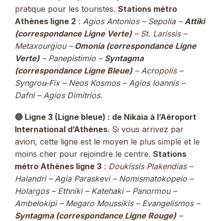
pratique pour les touristes.
Stations métro
Athènes ligne 2
:
Agios Antonios – Sepolia –
Attiki
(correspondance Ligne Verte)
– St. Larissis –
Metaxourgiou –
Omonia
(correspondance Ligne
Verte)
– Panepistimio –
Syntagma
(correspondance
Ligne Bleue
)
– Acropolis –
Syngrou-Fix – Neos Kosmos – Agios Ioannis –
Dafni – Agios Dimitrios
.
🔵 Ligne 3 (Ligne bleue) : de Nikaia à l’Aéroport
International d’Athènes
. Si vous arrivez par
avion, cette ligne est le moyen le plus simple et le
moins cher pour rejoindre le centre.
Stations
métro Athènes ligne 3
:
Doukissis Plakendias –
Halandri – Agia Paraskevi – Nomismatokopeio –
Holargos – Ethniki – Katehaki – Panormou –
Ambelokipi – Megaro Moussikis – Evangelismos –
Syntagma
(correspondance Ligne Rouge)
–