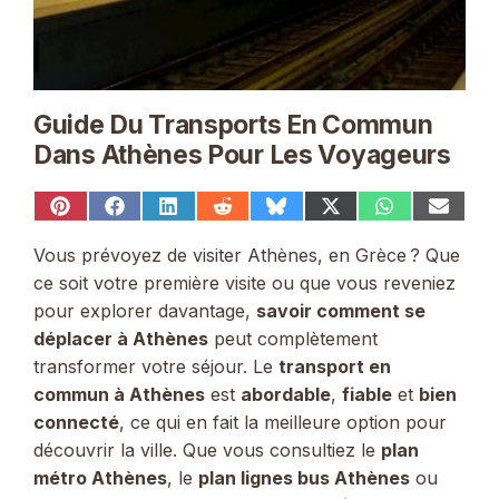
Guide Du Transports En Commun
Dans Athènes Pour Les Voyageurs
Share
Share
Share
Share
Share
Share
Share
Share
on
on
on
on
on
on
on
on
Pinterest
Facebook
LinkedIn
Reddit
Bluesky
X
WhatsApp
Email
Vous prévoyez de visiter Athènes, en Grèce ? Que
(Twitter)
ce soit votre première visite ou que vous reveniez
pour explorer davantage,
savoir comment se
déplacer à Athènes
peut complètement
transformer votre séjour. Le
transport en
commun à Athènes
est
abordable
,
fiable
et
bien
connecté
, ce qui en fait la meilleure option pour
découvrir la ville. Que vous consultiez le
plan
métro Athènes
, le
plan lignes bus Athènes
ou