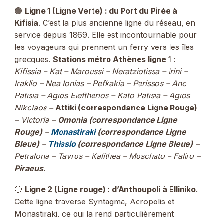
🟢
Ligne 1 (Ligne Verte) : du Port du Pirée à
Kifisia
. C’est la plus ancienne ligne du réseau, en
service depuis 1869. Elle est incontournable pour
les voyageurs qui prennent un ferry vers les îles
grecques.
Stations métro Athènes ligne 1
:
Kifissia – Kat – Maroussi – Neratziotissa – Irini –
Iraklio – Nea Ionias – Pefkakia – Perissos – Ano
Patisia – Agios Eleftherios – Kato Patisia – Agios
Nikolaos –
Attiki (correspondance Ligne Rouge)
– Victoria –
Omonia (correspondance Ligne
Rouge)
–
Monastiraki
(correspondance Ligne
Bleue)
–
Thissio
(correspondance Ligne Bleue)
–
Petralona – Tavros – Kalithea – Moschato – Faliro –
Piraeus
.
🔴
Ligne 2 (Ligne rouge) : d’Anthoupoli à Elliniko
.
Cette ligne traverse Syntagma, Acropolis et
Monastiraki, ce qui la rend particulièrement