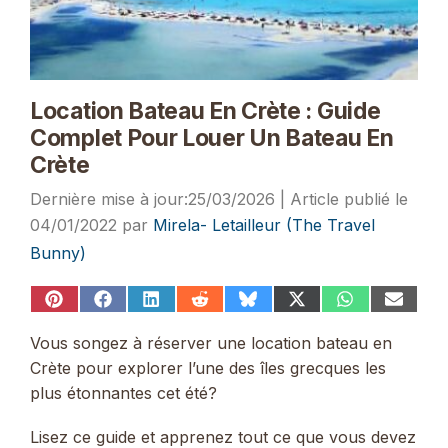
Location Bateau En Crète : Guide
Complet Pour Louer Un Bateau En
Crète
25/03/2026
04/01/2022
par
Mirela- Letailleur (The Travel
Bunny)
Share
Share
Share
Share
Share
Share
Share
Share
on
on
on
on
on
on
on
on
Pinterest
Facebook
LinkedIn
Reddit
Bluesky
X
WhatsApp
Email
Vous songez à réserver une location bateau en
(Twitter)
Crète pour explorer l’une des îles grecques les
plus étonnantes cet été?
Lisez ce guide et apprenez tout ce que vous devez