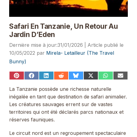
Safari En Tanzanie, Un Retour Au
Jardin D’Eden
31/01/2026
10/05/2022
par
Mirela- Letailleur (The Travel
Bunny)
Share
Share
Share
Share
Share
Share
Share
Share
on
on
on
on
on
on
on
on
Pinterest
Facebook
LinkedIn
Reddit
Bluesky
X
WhatsApp
Email
La Tanzanie possède une richesse naturelle
(Twitter)
inégalée en tant que destination de safari animalier.
Les créatures sauvages errent sur de vastes
territoires qui ont été déclarés parcs nationaux et
réserves fauniques.
Le circuit nord est un regroupement spectaculaire