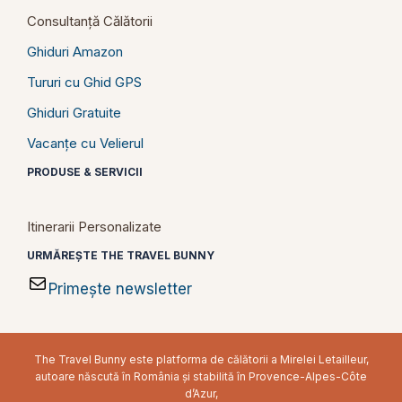
Consultanță Călătorii
Ghiduri Amazon
Tururi cu Ghid GPS
Ghiduri Gratuite
Vacanțe cu Velierul
PRODUSE & SERVICII
Itinerarii Personalizate
URMĂREȘTE THE TRAVEL BUNNY
Primește newsletter
The Travel Bunny este platforma de călătorii a Mirelei Letailleur,
autoare născută în România și stabilită în Provence-Alpes-Côte
d’Azur,