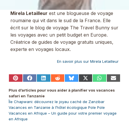
Mirela Letailleur
est une blogueuse de voyage
roumaine qui vit dans le sud de la France. Elle
écrit sur le blog de voyage The Travel Bunny sur
les voyages avec un petit budget en Europe.
Créatrice de guides de voyage gratuits uniques,
experte en voyages locaux.
En savoir plus sur Mirela Letailleur
Share
Share
Share
Share
Share
Share
Share
Share
on
on
on
on
on
on
on
on
Pinterest
Facebook
LinkedIn
Reddit
Bluesky
X
WhatsApp
Email
Plus d’articles pour vous aider à planifier vos vacances
(Twitter)
safari en Tanzanie
Île Chapwani: découvrez le joyau caché de Zanzibar
Vacances en Tanzanie à l’hôtel écologique Pole Pole
Vacances en Afrique – Un guide pour votre premier voyage
en Afrique