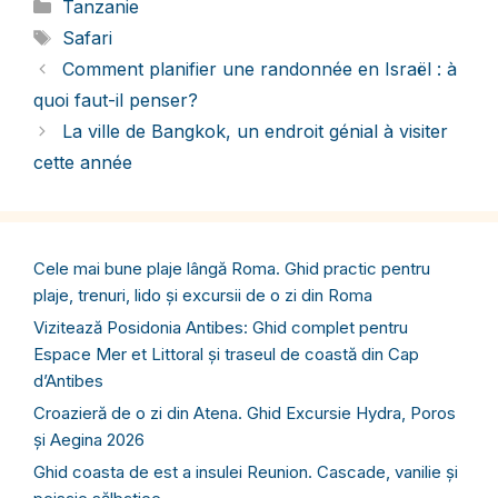
Catégories
Tanzanie
Étiquettes
Safari
Comment planifier une randonnée en Israël : à
quoi faut-il penser?
La ville de Bangkok, un endroit génial à visiter
cette année
Cele mai bune plaje lângă Roma. Ghid practic pentru
plaje, trenuri, lido și excursii de o zi din Roma
Vizitează Posidonia Antibes: Ghid complet pentru
Espace Mer et Littoral și traseul de coastă din Cap
d’Antibes
Croazieră de o zi din Atena. Ghid Excursie Hydra, Poros
și Aegina 2026
Ghid coasta de est a insulei Reunion. Cascade, vanilie și