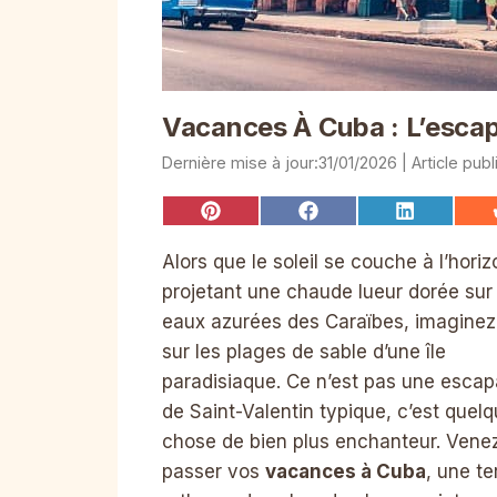
Vacances À Cuba : L’escap
31/01/2026
Share
Share
Share
on
on
on
Pinterest
Facebook
LinkedIn
Alors que le soleil se couche à l’horiz
projetant une chaude lueur dorée sur 
eaux azurées des Caraïbes, imagine
sur les plages de sable d’une île
paradisiaque. Ce n’est pas une esca
de Saint-Valentin typique, c’est quel
chose de bien plus enchanteur. Vene
passer vos
vacances à Cuba
, une te