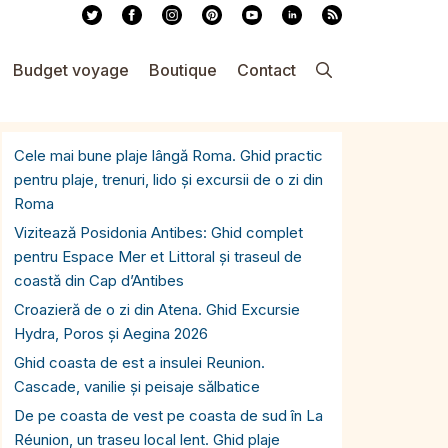
Budget voyage
Boutique
Contact
Cele mai bune plaje lângă Roma. Ghid practic
pentru plaje, trenuri, lido și excursii de o zi din
Roma
Vizitează Posidonia Antibes: Ghid complet
pentru Espace Mer et Littoral și traseul de
coastă din Cap d’Antibes
Croazieră de o zi din Atena. Ghid Excursie
Hydra, Poros și Aegina 2026
Ghid coasta de est a insulei Reunion.
Cascade, vanilie și peisaje sălbatice
De pe coasta de vest pe coasta de sud în La
Réunion, un traseu local lent. Ghid plaje