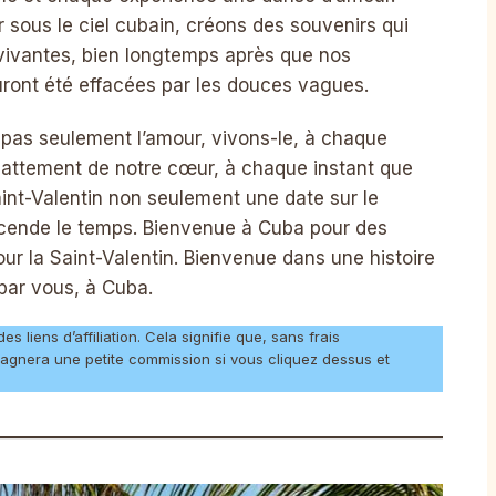
r sous le ciel cubain, créons des souvenirs qui
vivantes, bien longtemps après que nos
uront été effacées par les douces vagues.
 pas seulement l’amour, vivons-le, à chaque
battement de notre cœur, à chaque instant que
int-Valentin non seulement une date sur le
scende le temps. Bienvenue à Cuba pour des
ur la Saint-Valentin. Bienvenue dans une histoire
 par vous, à Cuba.
 liens d’affiliation. Cela signifie que, sans frais
agnera une petite commission si vous cliquez dessus et