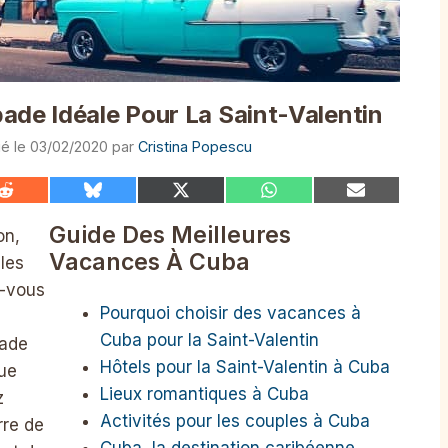
ade Idéale Pour La Saint-Valentin
03/02/2020
par
Cristina Popescu
Share
Share
Share
Share
Share
on
on
on
on
on
Reddit
Bluesky
X
WhatsApp
Email
Guide Des Meilleures
on,
(Twitter)
Vacances À Cuba
les
z-vous
Pourquoi choisir des vacances à
Cuba pour la Saint-Valentin
pade
Hôtels pour la Saint-Valentin à Cuba
que
Lieux romantiques à Cuba
z
Activités pour les couples à Cuba
rre de
Cuba, la destination caribéenne