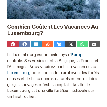
Combien Coûtent Les Vacances Au
Luxembourg?
Share
Share
Share
Share
Share
Share
Share
Share
on
on
on
on
on
on
on
on
Pinterest
Facebook
LinkedIn
Reddit
Bluesky
X
WhatsApp
Email
Le Luxembourg est un petit pays d’
Europe
(Twitter)
centrale. Ses voisins sont la Belgique, la France et
l’Allemagne. Vous voudrez partir en vacances au
Luxembourg
pour son cadre rural avec des forêts
denses et de beaux parcs naturels au nord et des
gorges sauvages à l’est. La capitale, la ville de
Luxembourg est une ville fortifiée médiévale sur
un haut rocher.