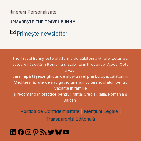
Itinerarii Personalizate
URMĂREȘTE THE TRAVEL BUNNY
Primește newsletter
The Travel Bunny este platforma de călătorii a Mirelei Letailleur,
autoare născută în România și stabilită în Provence-Alpes-Côte
d’Azur,
care împărtășește ghiduri de slow travel prin Europa, călătorii în
Mediterană, rute de navigație, itinerarii culturale, sfaturi pentru
vacanțe în familie
și recomandări practice pentru Franța, Grecia, Italia, România și
Balcani.
Politica de Confidențialitate
|
Mențiuni Legale
|
Transparență Editorială
LinkedIn
Facebook
Instagram
Pinterest
RSS
Twitter
Bluesky
YouTube
Feed