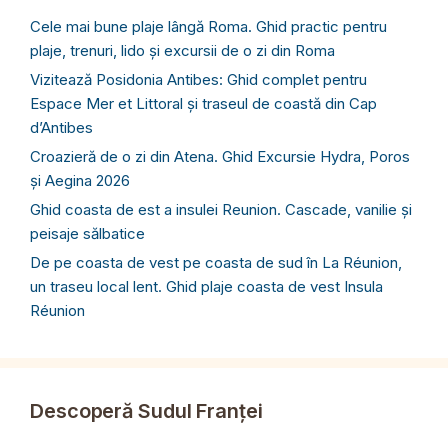
Cele mai bune plaje lângă Roma. Ghid practic pentru
plaje, trenuri, lido și excursii de o zi din Roma
Vizitează Posidonia Antibes: Ghid complet pentru
Espace Mer et Littoral și traseul de coastă din Cap
d’Antibes
Croazieră de o zi din Atena. Ghid Excursie Hydra, Poros
și Aegina 2026
Ghid coasta de est a insulei Reunion. Cascade, vanilie și
peisaje sălbatice
De pe coasta de vest pe coasta de sud în La Réunion,
un traseu local lent. Ghid plaje coasta de vest Insula
Réunion
Descoperă Sudul Franței