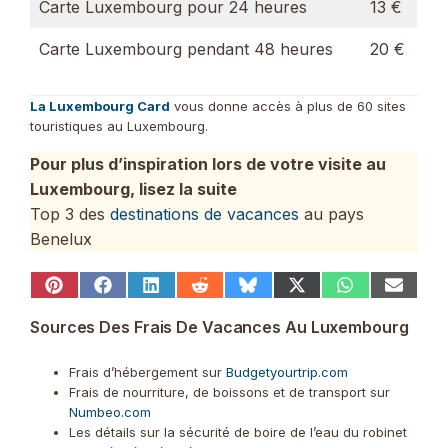
Carte Luxembourg pour 24 heures
13 €
Carte Luxembourg pendant 48 heures
20 €
La Luxembourg Card
vous donne accès à plus de 60 sites
touristiques au Luxembourg.
Pour plus d’inspiration lors de votre visite au
Luxembourg, lisez la suite
Top 3 des
destinations de vacances
au pays
Benelux
Share
Share
Share
Share
Share
Share
Share
Share
on
on
on
on
on
on
on
on
Pinterest
Facebook
LinkedIn
Reddit
Bluesky
X
WhatsApp
Email
Sources Des Frais De Vacances Au Luxembourg
(Twitter)
Frais d’hébergement sur
Budgetyourtrip.com
Frais de nourriture, de boissons et de transport sur
Numbeo.com
Les détails sur la sécurité de boire de l’eau du robinet