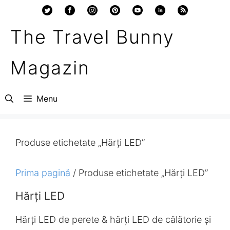
Sari
la
The Travel Bunny
conținut
Magazin
Menu
Produse etichetate „Hărți LED”
Prima pagină
/ Produse etichetate „Hărți LED”
Hărți LED
Hărți LED de perete & hărți LED de călătorie și