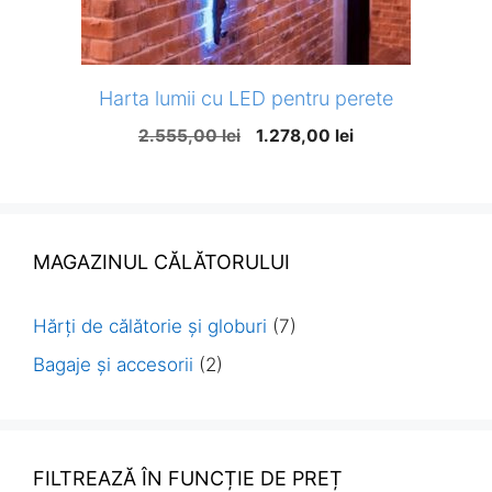
Harta lumii cu LED pentru perete
Prețul
Prețul
2.555,00
lei
1.278,00
lei
inițial
curent
a
este:
fost:
1.278,00 lei.
2.555,00 lei.
MAGAZINUL CĂLĂTORULUI
Hărți de călătorie și globuri
(7)
Bagaje și accesorii
(2)
FILTREAZĂ ÎN FUNCȚIE DE PREȚ