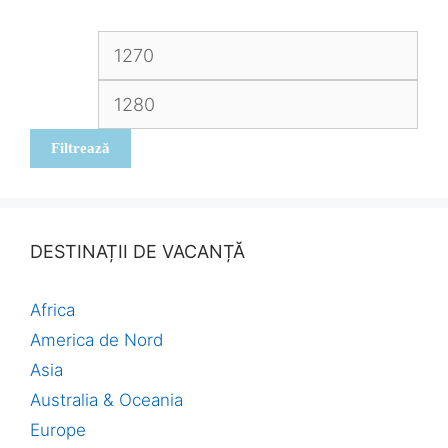
Preț
Preț
minim
max
Filtrează
DESTINAȚII DE VACANȚĂ
Africa
America de Nord
Asia
Australia & Oceania
Europe