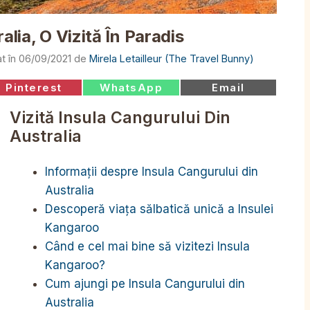
alia, O Vizită În Paradis
06/09/2021
de
Mirela Letailleur (The Travel Bunny)
Share
Share
Share
Pinterest
WhatsApp
Email
on
on
on
Vizită Insula Cangurului Din
Australia
Informații despre Insula Cangurului din
Australia
Descoperă viața sălbatică unică a Insulei
Kangaroo
Când e cel mai bine să vizitezi Insula
Kangaroo?
Cum ajungi pe Insula Cangurului din
Australia