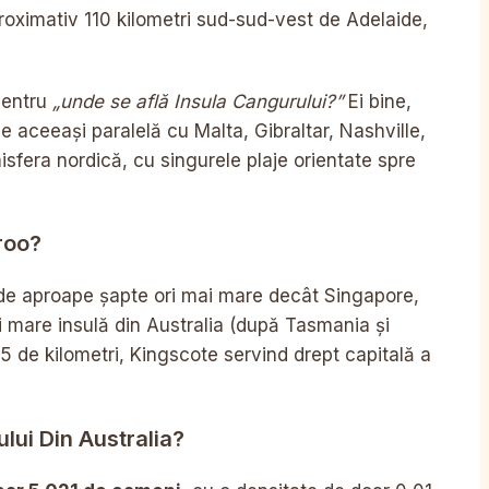
proximativ 110 kilometri sud-sud-vest de Adelaide,
pentru
„unde se află Insula Cangurului?”
Ei bine,
e aceeași paralelă cu Malta, Gibraltar, Nashville,
fera nordică, cu singurele plaje orientate spre
roo?
de aproape șapte ori mai mare decât Singapore,
i mare insulă din Australia (după Tasmania și
55 de kilometri, Kingscote servind drept capitală a
lui Din Australia?