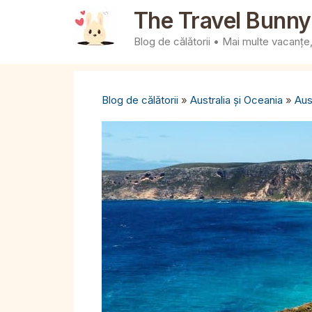
Sari
The Travel Bunny
la
Blog de călătorii • Mai multe vacanțe, 
conținut
Blog de călătorii
»
Australia și Oceania
»
Aus