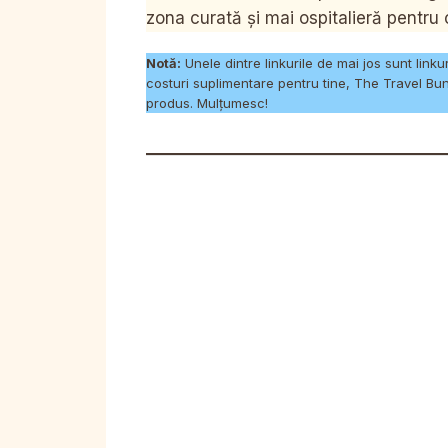
zona curată și mai ospitalieră pentru
Notă:
Unele dintre linkurile de mai jos sunt link
costuri suplimentare pentru tine, The Travel Bu
produs. Mulțumesc!