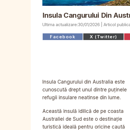
Insula Cangurului Din Austr
30/01/2026
Share
Share
Facebook
X (Twitter)
on
on
Insula Cangurului din Australia este
cunoscută drept unul dintre puținele
refugii insulare neatinse din lume.
Această insulă idilică de pe coasta
Australiei de Sud este o destinație
turistică ideală pentru oricine caută