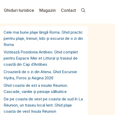
Ghiduri turistice
Magazin
Contact
Cele mai bune plaje lângă Roma. Ghid practic
pentru plaje, trenuri, lido și excursii de o zi din
Roma
Vizitează Posidonia Antibes: Ghid complet
pentru Espace Mer et Littoral și traseul de
coastă din Cap d’Antibes
Croazieră de o zi din Atena. Ghid Excursie
Hydra, Poros și Aegina 2026
Ghid coasta de est a insulei Reunion.
Cascade, vanilie și peisaje sălbatice
De pe coasta de vest pe coasta de sud în La
Réunion, un traseu local lent. Ghid plaje
coasta de vest Insula Réunion