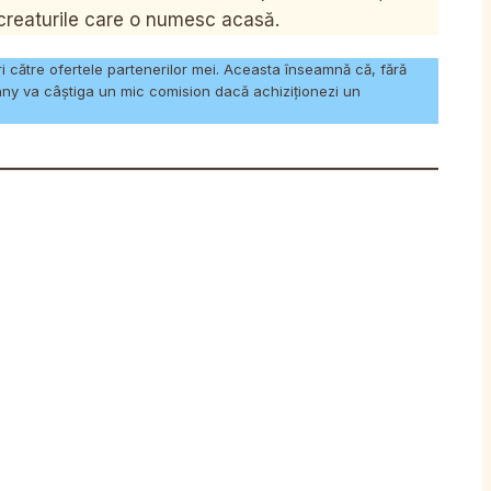
 creaturile care o numesc acasă.
uri către ofertele partenerilor mei. Aceasta înseamnă că, fără
nny va câștiga un mic comision dacă achiziționezi un