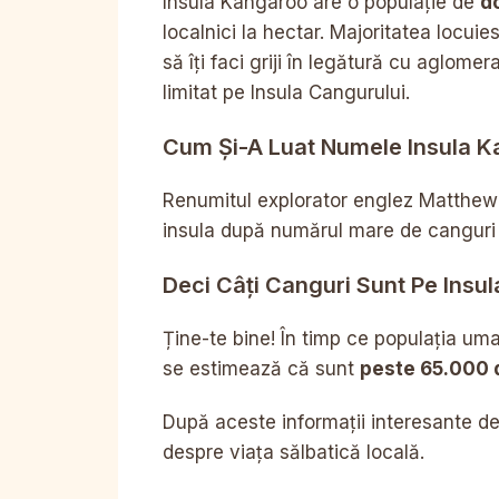
Insula Kangaroo are o populație de
d
localnici la hectar. Majoritatea locu
să îți faci griji în legătură cu aglome
limitat pe Insula Cangurului.
Cum Și-A Luat Numele Insula K
Renumitul explorator englez Matthew 
insula după numărul mare de canguri n
Deci Câți Canguri Sunt Pe Insu
Ține-te bine! În timp ce populația um
se estimează că sunt
peste 65.000 
După aceste informații interesante de
despre viața sălbatică locală.