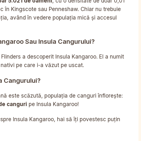
oar 5.021 de oameni
, cu o densitate de doar 0,01
iesc în Kingscote sau Penneshaw. Chiar nu trebuie
rația, având în vedere populația mică și accesul
angaroo Sau Insula Cangurului?
Flinders a descoperit Insula Kangaroo. El a numit
ativi pe care i-a văzut pe uscat.
la Cangurului?
ană este scăzută, populația de canguri înflorește:
de canguri
pe Insula Kangaroo!
spre Insula Kangaroo, hai să îți povestesc puțin