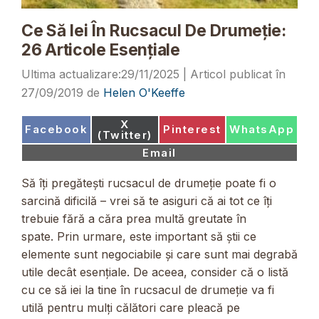
Ce Să Iei În Rucsacul De Drumeție:
26 Articole Esențiale
29/11/2025
27/09/2019
de
Helen O'Keeffe
Share
X
Share
Share
Share
Facebook
Pinterest
WhatsApp
on
(Twitter)
on
on
on
Share
Email
on
Să îți pregătești rucsacul de drumeție poate fi o
sarcină dificilă – vrei să te asiguri că ai tot ce îți
trebuie fără a căra prea multă greutate în
spate. Prin urmare, este important să știi ce
elemente sunt negociabile și care sunt mai degrabă
utile decât esențiale. De aceea, consider că o listă
cu ce să iei la tine în rucsacul de drumeție va fi
utilă pentru mulți călători care pleacă pe