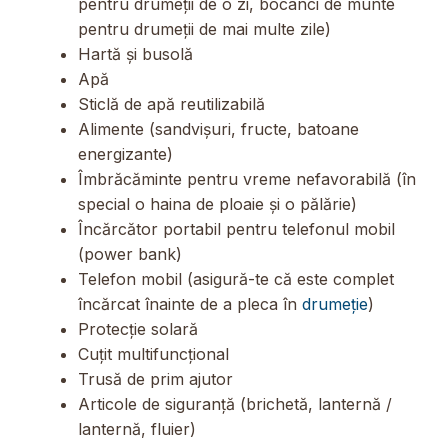
pentru drumeții de o zi, bocanci de munte
pentru drumeții de mai multe zile)
Hartă și busolă
Apă
Sticlă de apă reutilizabilă
Alimente (sandvișuri, fructe, batoane
energizante)
Îmbrăcăminte pentru vreme nefavorabilă (în
special o haina de ploaie și o pălărie)
Încărcător portabil pentru telefonul mobil
(power bank)
Telefon mobil (asigură-te că este complet
încărcat înainte de a pleca în
drumeție
)
Protecție solară
Cuțit multifuncțional
Trusă de prim ajutor
Articole de siguranță (brichetă, lanternă /
lanternă, fluier)