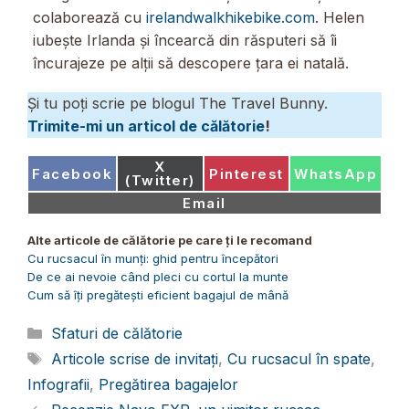
colaborează cu
irelandwalkhikebike.com
. Helen
iubește Irlanda și încearcă din răsputeri să îi
încurajeze pe alții să descopere țara ei natală.
Și tu poți scrie pe blogul The Travel Bunny.
Trimite-mi un articol de călătorie
!
Share
X
Share
Share
Share
Facebook
Pinterest
WhatsApp
on
(Twitter)
on
on
on
Share
Email
on
Alte articole de călătorie pe care ți le recomand
Cu rucsacul în munți: ghid pentru începători
De ce ai nevoie când pleci cu cortul la munte
Cum să îți pregătești eficient bagajul de mână
Categorii
Sfaturi de călătorie
Etichete
Articole scrise de invitați
,
Cu rucsacul în spate
,
Infografii
,
Pregătirea bagajelor