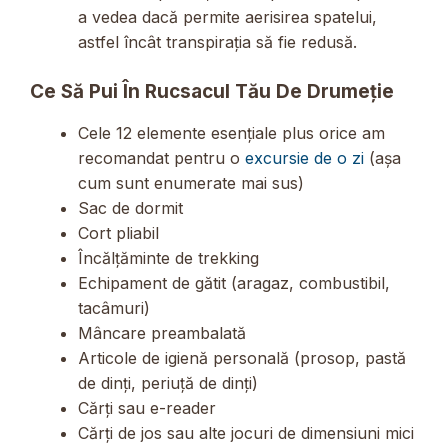
a vedea dacă permite aerisirea spatelui,
astfel încât transpirația să fie redusă.
Ce Să Pui În Rucsacul Tău De Drumeție
Cele 12 elemente esențiale plus orice am
recomandat pentru o
excursie de o zi
(așa
cum sunt enumerate mai sus)
Sac de dormit
Cort pliabil
Încălțăminte de trekking
Echipament de gătit (aragaz, combustibil,
tacâmuri)
Mâncare preambalată
Articole de igienă personală (prosop, pastă
de dinți, periuță de dinți)
Cărți sau e-reader
Cărți de jos sau alte jocuri de dimensiuni mici