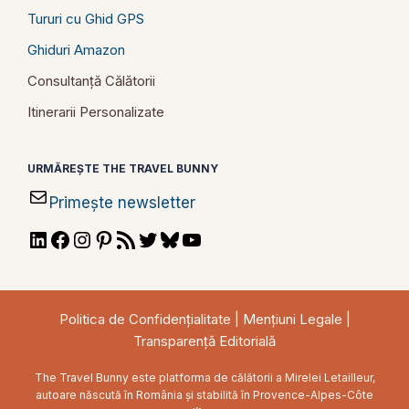
Tururi cu Ghid GPS
Ghiduri Amazon
Consultanță Călătorii
Itinerarii Personalizate
URMĂREȘTE THE TRAVEL BUNNY
Primește newsletter
LinkedIn
Facebook
Instagram
Pinterest
RSS
Twitter
Bluesky
YouTube
Feed
Politica de Confidențialitate
|
Mențiuni Legale
|
Transparență Editorială
The Travel Bunny este platforma de călătorii a Mirelei Letailleur,
autoare născută în România și stabilită în Provence-Alpes-Côte