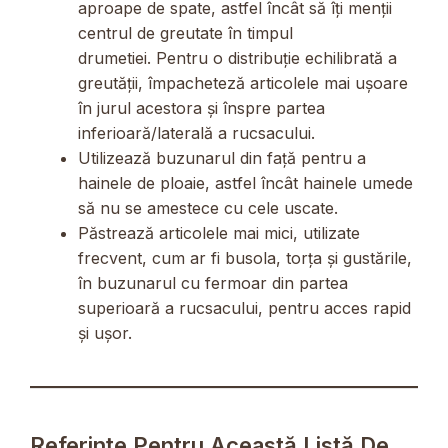
aproape de spate, astfel încât să îți menții
centrul de greutate în timpul
drumetiei. Pentru o distribuție echilibrată a
greutății, împacheteză articolele mai ușoare
în jurul acestora și înspre partea
inferioară/laterală a rucsacului.
Utilizează buzunarul din față pentru a
hainele de ploaie, astfel încât hainele umede
să nu se amestece cu cele uscate.
Păstrează articolele mai mici, utilizate
frecvent, cum ar fi busola, torța și gustările,
în buzunarul cu fermoar din partea
superioară a rucsacului, pentru acces rapid
și ușor.
Referințe Pentru Această Listă De