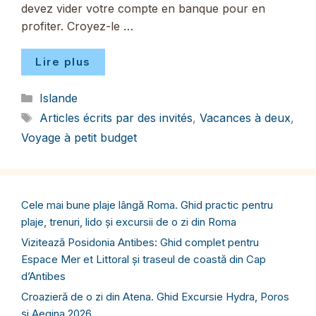
devez vider votre compte en banque pour en
profiter. Croyez-le …
Lire plus
Catégories
Islande
Étiquettes
Articles écrits par des invités
,
Vacances à deux
,
Voyage à petit budget
Cele mai bune plaje lângă Roma. Ghid practic pentru
plaje, trenuri, lido și excursii de o zi din Roma
Vizitează Posidonia Antibes: Ghid complet pentru
Espace Mer et Littoral și traseul de coastă din Cap
d’Antibes
Croazieră de o zi din Atena. Ghid Excursie Hydra, Poros
și Aegina 2026