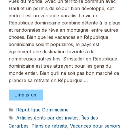
vues du monde. Avec un territoire commun avec
Haïti et un permis de séjour bien développé, cet
endroit est un véritable paradis. La vie en
République dominicaine combine détente à la plage
et randonnées de rêve en montagne, entre autres
choses. Bien que les vacances en République
dominicaine soient populaires, le pays est
également une destination favorite à de
nombreuses autres fins. S’installer en République
dominicaine est très attrayant pour les gens du
monde entier. Bien qu’il ne soit pas bon marché de
prendre sa retraite en République …
Lire plus
Catégories
République Dominicaine
Étiquettes
Articles écrits par des invités
,
Îles des
Caraïbes
,
Plans de retraite
,
Vacances pour seniors