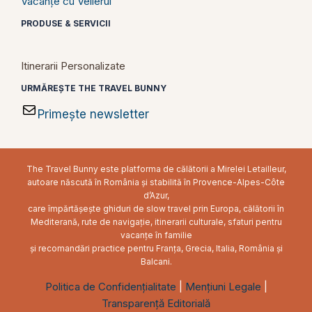
Vacanțe cu Velierul
PRODUSE & SERVICII
Itinerarii Personalizate
URMĂREȘTE THE TRAVEL BUNNY
Primește newsletter
The Travel Bunny este platforma de călătorii a Mirelei Letailleur,
autoare născută în România și stabilită în Provence-Alpes-Côte
d’Azur,
care împărtășește ghiduri de slow travel prin Europa, călătorii în
Mediterană, rute de navigație, itinerarii culturale, sfaturi pentru
vacanțe în familie
și recomandări practice pentru Franța, Grecia, Italia, România și
Balcani.
Politica de Confidențialitate
|
Mențiuni Legale
|
Transparență Editorială