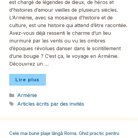
est chargé de légendes de dieux, de héros et
d’histoires d’amour vieilles de plusieurs siècles.
L’Arménie, avec sa mosaïque d’histoire et de
culture, est une histoire qui attend d’être racontée.
Avez-vous déjà ressenti le charme d’un lieu
murmuré par les vents ou vu les ombres
d’époques révolues danser dans le scintillement
d’une bougie ? C’est ça, le voyage en Arménie.
Découvrez un …
Lire plus
Catégories
Arménie
Étiquettes
Articles écrits par des invités
Cele mai bune plaje lângă Roma. Ghid practic pentru