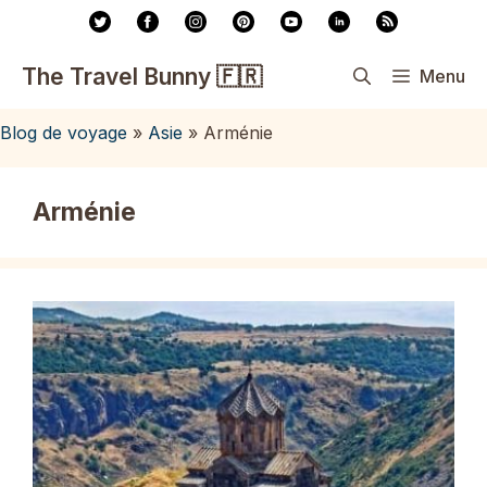
Aller
au
contenu
The Travel Bunny 🇫🇷
Menu
Blog de voyage
»
Asie
»
Arménie
Arménie