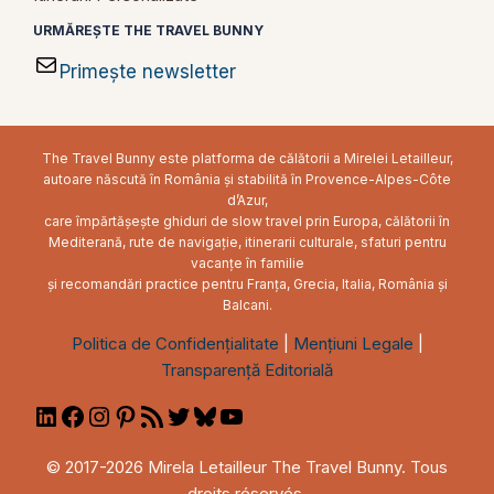
URMĂREȘTE THE TRAVEL BUNNY
Primește newsletter
The Travel Bunny este platforma de călătorii a Mirelei Letailleur,
autoare născută în România și stabilită în Provence-Alpes-Côte
d’Azur,
care împărtășește ghiduri de slow travel prin Europa, călătorii în
Mediterană, rute de navigație, itinerarii culturale, sfaturi pentru
vacanțe în familie
și recomandări practice pentru Franța, Grecia, Italia, România și
Balcani.
Politica de Confidențialitate
|
Mențiuni Legale
|
Transparență Editorială
LinkedIn
Facebook
Instagram
Pinterest
RSS
Twitter
Bluesky
YouTube
Feed
© 2017-2026 Mirela Letailleur The Travel Bunny. Tous
droits réservés.